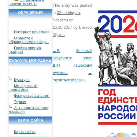
Орган опеки и
попечительства
This entry was posted
in
02 сообщает
,
ОБРАЩЕНИЯ
Новости
on
ГРАЖДАН
25.10.2017
by
Виктор
Интернет приемная
Шутов
.
О работе с
обращениями граждан
График приема
←
В
Зеленый
Post navigation
граждан
результате
свет
КУЛЬТУРА, МОЛОДЕЖЬ,
ДТП
пешеходу!
СПОРТ, ТУРИЗМ
мужчина
→
Культура
госпитализирован
Молодежные
программы
Физкультура и спорт
Туризм
Антинаркотическая
комиссия
КАРТА САЙТА
Карта сайта