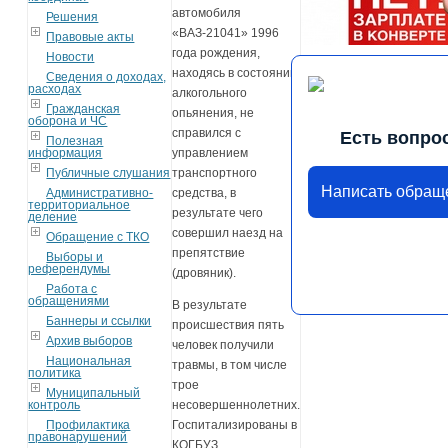
автомобиля
Решения
«ВАЗ-21041» 1996
Правовые акты
года рождения,
Новости
находясь в состоянии
Сведения о доходах,
расходах
алкогольного
Гражданская
опьянения, не
оборона и ЧС
справился с
Есть вопро
Полезная
информация
управлением
Публичные слушания
транспортного
Написать обращ
Административно-
средства, в
территориальное
результате чего
деление
совершил наезд на
Обращение с ТКО
препятствие
Выборы и
референдумы
(дровяник).
Работа с
обращениями
В результате
Баннеры и ссылки
происшествия пять
Архив выборов
человек получили
Национальная
травмы, в том числе
политика
трое
Муниципальный
контроль
несовершеннолетних.
Профилактика
Госпитализированы в
правонарушений
КОГБУЗ