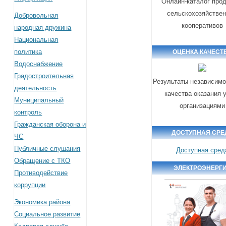
Онлайн-каталог про
сельскохозяйстве
Добровольная
кооперативов
народная дружина
Национальная
политика
ОЦЕНКА КАЧЕСТ
Водоснабжение
Градостроительная
Результаты независимо
деятельность
качества оказания 
Муниципальный
организациями
контроль
Гражданская оборона и
ДОСТУПНАЯ СРЕ
ЧС
Публичные слушания
Доступная сред
Обращение с ТКО
ЭЛЕКТРОЭНЕРГ
Противодействие
коррупции
Экономика района
Социальное развитие