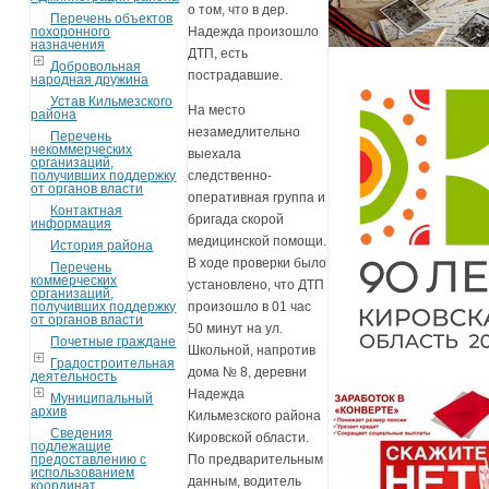
о том, что в дер.
Перечень объектов
похоронного
Надежда произошло
назначения
ДТП, есть
Добровольная
пострадавшие.
народная дружина
Устав Кильмезского
На место
района
незамедлительно
Перечень
некоммерческих
выехала
организаций,
получивших поддержку
следственно-
от органов власти
оперативная группа и
Контактная
бригада скорой
информация
медицинской помощи.
История района
В ходе проверки было
Перечень
коммерческих
установлено, что ДТП
организаций,
получивших поддержку
произошло в 01 час
от органов власти
50 минут на ул.
Почетные граждане
Школьной, напротив
Градостроительная
дома № 8, деревни
деятельность
Надежда
Муниципальный
архив
Кильмезского района
Сведения
Кировской области.
подлежащие
предоставлению с
По предварительным
использованием
данным, водитель
координат