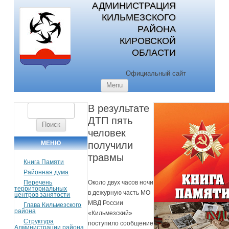
АДМИНИСТРАЦИЯ
КИЛЬМЕЗСКОГО
РАЙОНА
КИРОВСКОЙ
ОБЛАСТИ
Официальный сайт
Skip to content
Menu
В результате
Найти:
ДТП пять
человек
МЕНЮ
получили
травмы
Книга Памяти
Районная дума
Перечень
Около двух часов ночи
территориальных
в дежурную часть МО
центров занятости
МВД России
Глава Кильмезского
района
«Кильмезский»
Структура
поступило сообщение
Администрации района