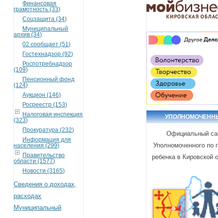
Финансовая
грамотность (33)
Соцзащита (34)
Муниципальный
архив (34)
02 сообщает (51)
Гостехнадзор (92)
Роспотребнадзор
(109)
Пенсионный фонд
(124)
Аукцион (146)
Росреестр (153)
Налоговая инспекция
УПОЛНОМОЧЕНН
(323)
Прокуратура (232)
Официальный са
Информация для
Уполномоченного по 
населения (299)
Правительство
ребенка в Кировской 
области (1577)
Новости (3165)
Сведения о доходах,
расходах
Муниципальный