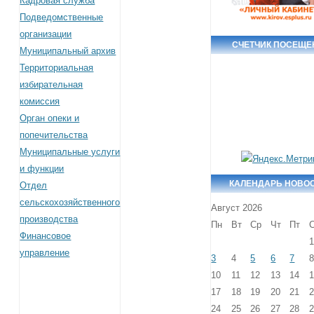
Кадровая служба
Подведомственные
организации
СЧЕТЧИК ПОСЕЩЕ
Муниципальный архив
Территориальная
избирательная
комиссия
Орган опеки и
попечительства
Муниципальные услуги
и функции
КАЛЕНДАРЬ НОВО
Отдел
сельскохозяйственного
Август 2026
производства
Пн
Вт
Ср
Чт
Пт
Финансовое
управление
3
4
5
6
7
10
11
12
13
14
17
18
19
20
21
24
25
26
27
28