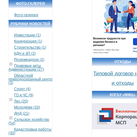
ФОТО-ГАЛЕРЕЯ
Фото-галерея
РУБРИКИ НОВОСТЕЙ
Инвестиции (1)
Конкуренция (1)
Строительство (1)
КДН и ЗП (2)
Роскомнадзор (2)
ОТХОДЫ
Правовые акты
Администрации (27)
Типовой договор 
Областной
природоохранный центр
и отходы
(3)
Спорт (4)
КОГАУ «МФЦ»
ГО и ЧС (9)
Лес (20)
Молодёжи (20)
ДНД (21)
Сельское хозяйство
(54)
Кадастровые работы
(30)