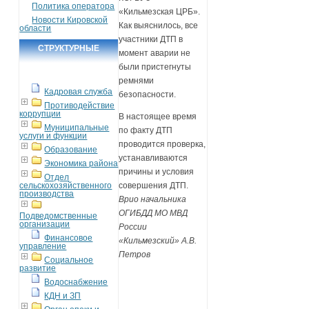
Политика оператора
«Кильмезская ЦРБ».
Новости Кировской
Как выяснилось, все
области
участники ДТП в
СТРУКТУРНЫЕ
момент аварии не
ПОДРАЗДЕЛЕНИЯ
были пристегнуты
ремнями
Кадровая служба
безопасности.
Противодействие
коррупции
В настоящее время
Муниципальные
по факту ДТП
услуги и функции
проводится проверка,
Образование
устанавливаются
Экономика района
причины и условия
Отдел
сельскохозяйственного
совершения ДТП.
производства
Врио начальника
ОГИБДД МО МВД
Подведомственные
организации
России
Финансовое
«Кильмезский» А.В.
управление
Петров
Социальное
развитие
Водоснабжение
КДН и ЗП