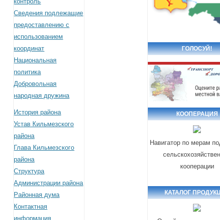
контроль
Сведения подлежащие
предоставлению с
использованием
координат
ГОЛОСУЙ!
Национальная
политика
Добровольная
народная дружина
История района
КООПЕРАЦИЯ
Устав Кильмезского
района
Навигатор по мерам п
Глава Кильмезского
сельскохозяйстве
района
кооперации
Структура
Администрации района
КАТАЛОГ ПРОДУК
Районная дума
Контактная
информация