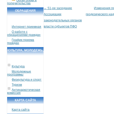
Орган опеки и
попечительства
←
51-ое заседание
Изменения п
Post navigation
ОБРАЩЕНИЯ
Ассоциации
геодезического на
ГРАЖДАН
законодательных органов
власти субъектов ПФО
Интернет приемная
О работе с
обращениями граждан
График приема
граждан
КУЛЬТУРА, МОЛОДЕЖЬ,
СПОРТ, ТУРИЗМ
Культура
Молодежные
программы
Физкультура и спорт
Туризм
Антинаркотическая
комиссия
КАРТА САЙТА
Карта сайта