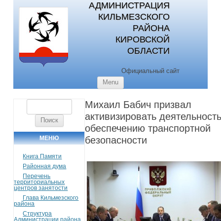
АДМИНИСТРАЦИЯ
КИЛЬМЕЗСКОГО
РАЙОНА
КИРОВСКОЙ
ОБЛАСТИ
Официальный сайт
Skip to content
Menu
Михаил Бабич призвал
Найти:
активизировать деятельность
обеспечению транспортной
МЕНЮ
безопасности
Книга Памяти
Районная дума
Перечень
территориальных
центров занятости
Глава Кильмезского
района
Структура
Администрации района