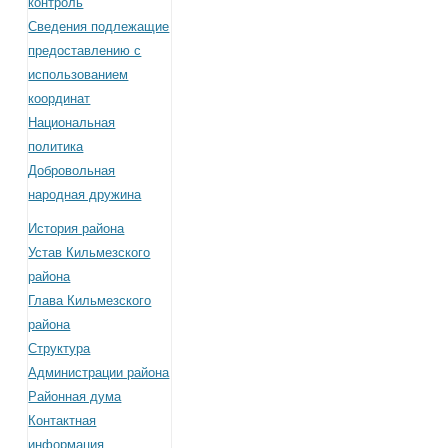
контроль
Сведения подлежащие
предоставлению с
использованием
координат
Национальная
политика
Добровольная
народная дружина
История района
Устав Кильмезского
района
Глава Кильмезского
района
Структура
Администрации района
Районная дума
Контактная
информация