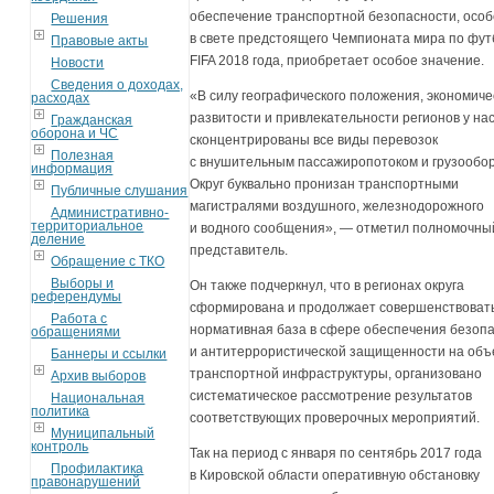
обеспечение транспортной безопасности, осо
Решения
в свете предстоящего Чемпионата мира по фут
Правовые акты
FIFA 2018 года, приобретает особое значение.
Новости
Сведения о доходах,
«В силу географического положения, экономиче
расходах
развитости и привлекательности регионов у на
Гражданская
оборона и ЧС
сконцентрированы все виды перевозок
Полезная
с внушительным пассажиропотоком и грузообо
информация
Округ буквально пронизан транспортными
Публичные слушания
магистралями воздушного, железнодорожного
Административно-
территориальное
и водного сообщения», — отметил полномочны
деление
представитель.
Обращение с ТКО
Выборы и
Он также подчеркнул, что в регионах округа
референдумы
сформирована и продолжает совершенствоват
Работа с
нормативная база в сфере обеспечения безоп
обращениями
и антитеррористической защищенности на объ
Баннеры и ссылки
транспортной инфраструктуры, организовано
Архив выборов
систематическое рассмотрение результатов
Национальная
политика
соответствующих проверочных мероприятий.
Муниципальный
контроль
Так на период с января по сентябрь 2017 года
Профилактика
в Кировской области оперативную обстановку
правонарушений