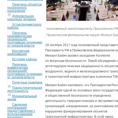
Перечень объектов
похоронного
назначения
Добровольная
народная дружина
Устав Кильмезского
района
полномочный представитель Президента РФ
Перечень
Приволжском федеральном округе Михаил Ба
некоммерческих
организаций,
получивших поддержку
18 октября 2017 года полномочный представит
от органов власти
Президента РФ в Приволжском федеральном ок
Контактная
информация
Михаил Бабич провёл заседание Коллегии
История района
по вопросам безопасности. Темой обсуждения 
Перечень
антитеррористическая защищенность объекто
коммерческих
организаций,
воздушного, водного и железнодорожного тран
получивших поддержку
и транспортной инфраструктуры в регионах ПФ
от органов власти
Почетные граждане
Михаил Бабич напомнил, что Президентом Рос
Градостроительная
Федерации одной из основных угроз государст
деятельность
и общественной безопасности определена
Муниципальный
архив
деятельность террористических и экстремистск
Сведения
организаций, направленная, на уничтожение и
подлежащие
предоставлению с
нарушение функционирования объектов
использованием
транспортной инфраструктуры. В этой связи
координат