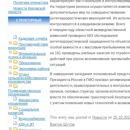
характеризуют как стабильную и контролируем
Политика оператора
На территории региона осуществляется компле
Новости Кировской
области
дополнительных мер по совершенствованию
антитеррористических мероприятий. Их испол
СТРУКТУРНЫЕ
контролируется в ежедневном режиме. Всего
ПОДРАЗДЕЛЕНИЯ
в текущем году областной межведомственной
комиссией проведено 683 обследования
Кадровая служба
антитеррористической защищенности объекто
Противодействие
особой важности и с массовым пребыванием л
коррупции
на 191 проведены учебные занятия по отработ
Муниципальные
услуги и функции
действий при угрозе возникновения чрезвычай
Образование
ситуаций.
Экономика района
В завершение заседания полномочный предст
Отдел
сельскохозяйственного
Президента России в ПФО призвал активизиро
производства
деятельность правоохранительных и контроль
Подведомственные
органов, силовых структур, органов исполнител
организации
власти по обеспечению транспортной безопас
Финансовое
с учетом появления новых технологий и возмож
управление
Социальное
развитие
This entry was posted in
Новости
on
25.10.20
Водоснабжение
Виктор Шутов
.
КДН и ЗП