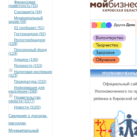
Финансовая
грамотность (33)
Соцзащита (34)
Муниципальный
архив (34)
02 сообщает (51)
Гостехнадзор (92)
Роспотребнадзор
(109)
Пенсионный фонд
(124)
Аукцион (146)
Росреестр (153)
Налоговая инспекция
УПОЛНОМОЧЕНН
(323)
Прокуратура (232)
Официальный сай
Информация для
Уполномоченного по п
населения (299)
Правительство
ребенка в Кировской о
области (1577)
Новости (3165)
Сведения о доходах,
расходах
Муниципальный