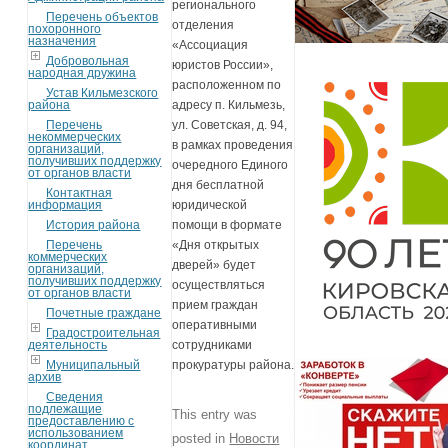
регионального
Перечень объектов
отделения
похоронного
назначения
«Ассоциация
Добровольная
юристов России»,
народная дружина
расположенном по
Устав Кильмезского
района
адресу п. Кильмезь,
Перечень
ул. Советская, д. 94,
некоммерческих
в рамках проведения
организаций,
получивших поддержку
очередного Единого
от органов власти
дня бесплатной
Контактная
информация
юридической
История района
помощи в формате
Перечень
«Дня открытых
коммерческих
дверей» будет
организаций,
получивших поддержку
осуществляться
от органов власти
прием граждан
Почетные граждане
оперативными
Градостроительная
деятельность
сотрудниками
Муниципальный
прокуратуры района.
архив
Сведения
подлежащие
This entry was
предоставлению с
использованием
posted in
Новости
координат