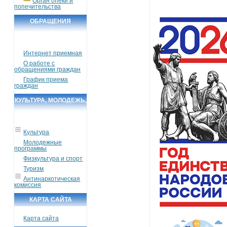
Орган опеки и
попечительства
ОБРАЩЕНИЯ
ГРАЖДАН
Интернет приемная
О работе с
обращениями граждан
График приема
граждан
КУЛЬТУРА, МОЛОДЕЖЬ,
СПОРТ, ТУРИЗМ
Культура
Молодежные
программы
Физкультура и спорт
Туризм
Антинаркотическая
комиссия
КАРТА САЙТА
Карта сайта