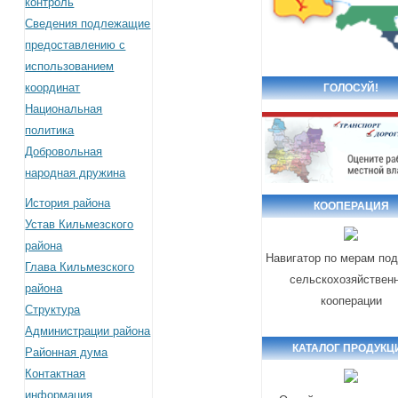
контроль
Сведения подлежащие
предоставлению с
использованием
координат
ГОЛОСУЙ!
Национальная
политика
Добровольная
народная дружина
История района
КООПЕРАЦИЯ
Устав Кильмезского
района
Навигатор по мерам по
Глава Кильмезского
сельскохозяйствен
района
кооперации
Структура
Администрации района
КАТАЛОГ ПРОДУКЦ
Районная дума
Контактная
информация