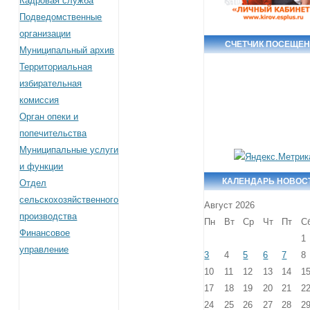
Кадровая служба
Подведомственные
организации
СЧЕТЧИК ПОСЕЩЕ
Муниципальный архив
Территориальная
избирательная
комиссия
Орган опеки и
попечительства
Муниципальные услуги
и функции
КАЛЕНДАРЬ НОВОС
Отдел
сельскохозяйственного
Август 2026
производства
Пн
Вт
Ср
Чт
Пт
С
Финансовое
1
управление
3
4
5
6
7
8
10
11
12
13
14
1
17
18
19
20
21
2
24
25
26
27
28
2