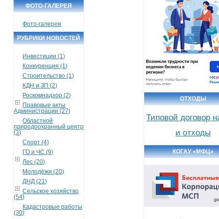
ФОТО-ГАЛЕРЕЯ
Фото-галерея
РУБРИКИ НОВОСТЕЙ
Инвестиции (1)
Конкуренция (1)
Строительство (1)
КДН и ЗП (2)
Роскомнадзор (2)
ОТХОДЫ
Правовые акты
Администрации (27)
Типовой договор н
Областной
природоохранный центр
и отходы
(3)
Спорт (4)
КОГАУ «МФЦ»
ГО и ЧС (9)
Лес (20)
Молодёжи (20)
ДНД (21)
Сельское хозяйство
(54)
Кадастровые работы
(30)