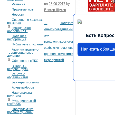
on
28.09.2017
by
Решения
Правовые акты
Виктор Шутов
.
Новости
Сведения о доходах,
расходах
←
Положительная
Post navigation
Гражданская
Анкетирование
динамика
оборона и ЧС
Есть вопрос
для
в
Полезная
информация
выявления
достижении
Публичные слушания
эффективности
целевых
Написать обращ
Административно-
территориальное
профилактических
показателей
деление
мероприятий
→
Обращение с ТКО
Выборы и
референдумы
Работа с
обращениями
Баннеры и ссылки
Архив выборов
Национальная
политика
Муниципальный
контроль
Профилактика
правонарушений