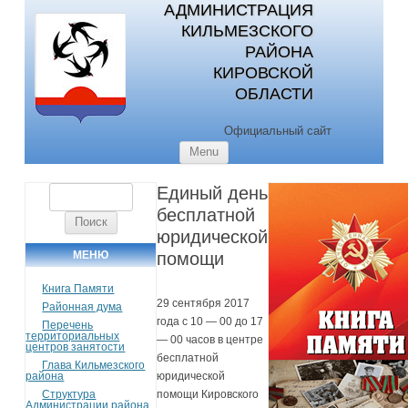
АДМИНИСТРАЦИЯ
КИЛЬМЕЗСКОГО
РАЙОНА
КИРОВСКОЙ
ОБЛАСТИ
Официальный сайт
Skip to content
Menu
Единый день
Найти:
бесплатной
юридической
МЕНЮ
помощи
Книга Памяти
29 сентября 2017
Районная дума
года с 10 — 00 до 17
Перечень
территориальных
— 00 часов в центре
центров занятости
бесплатной
Глава Кильмезского
района
юридической
Структура
помощи Кировского
Администрации района