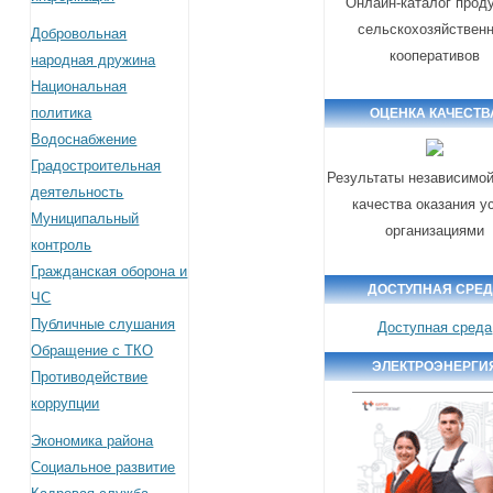
Онлайн-каталог прод
сельскохозяйствен
Добровольная
кооперативов
народная дружина
Национальная
политика
ОЦЕНКА КАЧЕСТВ
Водоснабжение
Градостроительная
Результаты независимой
деятельность
качества оказания у
Муниципальный
организациями
контроль
Гражданская оборона и
ДОСТУПНАЯ СРЕ
ЧС
Публичные слушания
Доступная среда
Обращение с ТКО
ЭЛЕКТРОЭНЕРГИ
Противодействие
коррупции
Экономика района
Социальное развитие