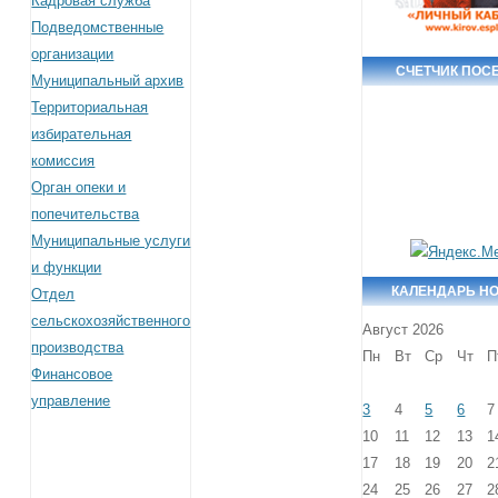
Кадровая служба
Подведомственные
организации
СЧЕТЧИК ПОС
Муниципальный архив
Территориальная
избирательная
комиссия
Орган опеки и
попечительства
Муниципальные услуги
и функции
КАЛЕНДАРЬ Н
Отдел
сельскохозяйственного
Август 2026
производства
Пн
Вт
Ср
Чт
П
Финансовое
управление
3
4
5
6
7
10
11
12
13
1
17
18
19
20
2
24
25
26
27
2