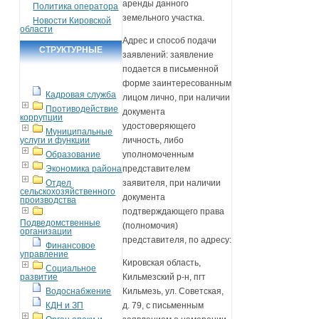
аренды данного
Политика оператора
земельного участка.
Новости Кировской
области
Адрес и способ подачи
СТРУКТУРНЫЕ
заявлений: заявление
ПОДРАЗДЕЛЕНИЯ
подается в письменной
форме заинтересованным
Кадровая служба
лицом лично, при наличии
Противодействие
документа
коррупции
удостоверяющего
Муниципальные
услуги и функции
личность, либо
Образование
уполномоченным
Экономика района
представителем
Отдел
заявителя, при наличии
сельскохозяйственного
документа
производства
подтверждающего права
Подведомственные
(полномочия)
организации
представителя, по адресу:
Финансовое
управление
Кировская область,
Социальное
развитие
Кильмезский р-н, пгт
Водоснабжение
Кильмезь, ул. Советская,
КДН и ЗП
д. 79, с письменным