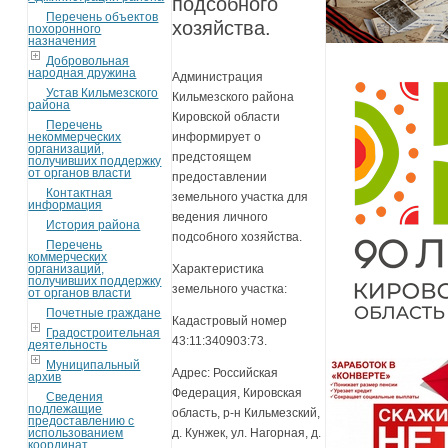
подсобного
Перечень объектов
хозяйства.
похоронного
назначения
Добровольная
народная дружина
Администрация
Устав Кильмезского
Кильмезского района
района
Кировской области
Перечень
некоммерческих
информирует о
организаций,
предстоящем
получивших поддержку
от органов власти
предоставлении
Контактная
земельного участка для
информация
ведения личного
История района
подсобного хозяйства.
Перечень
коммерческих
организаций,
Характеристика
получивших поддержку
земельного участка:
от органов власти
Почетные граждане
Кадастровый номер
Градостроительная
43:11:340903:73.
деятельность
Муниципальный
Адрес: Российская
архив
Федерация, Кировская
Сведения
подлежащие
область, р-н Кильмезский,
предоставлению с
использованием
д. Кунжек, ул. Нагорная, д.
координат