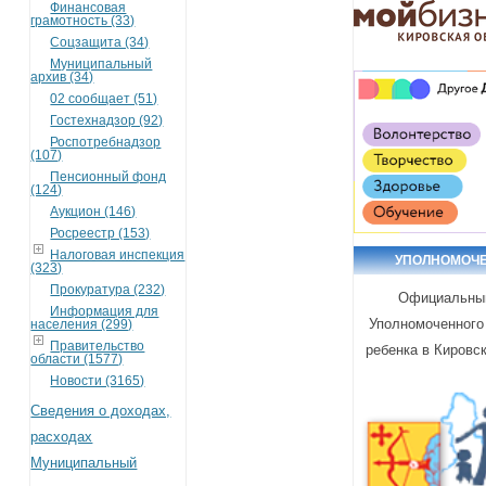
Финансовая
грамотность (33)
Соцзащита (34)
Муниципальный
архив (34)
02 сообщает (51)
Гостехнадзор (92)
Роспотребнадзор
(107)
Пенсионный фонд
(124)
Аукцион (146)
Росреестр (153)
Налоговая инспекция
УПОЛНОМОЧ
(323)
Прокуратура (232)
Официальны
Информация для
Уполномоченного
населения (299)
Правительство
ребенка в Кировс
области (1577)
Новости (3165)
Сведения о доходах,
расходах
Муниципальный