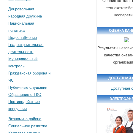
Онлайн-каталог 
сельскохозяйс
Добровольная
кооперати
народная дружина
Национальная
политика
ОЦЕНКА КАЧ
Водоснабжение
Градостроительная
Результаты незави
деятельность
качества оказа
Муниципальный
организац
контроль
Гражданская оборона и
ДОСТУПНАЯ 
ЧС
Публичные слушания
Доступная 
Обращение с ТКО
ЭЛЕКТРОЭН
Противодействие
коррупции
Экономика района
Социальное развитие