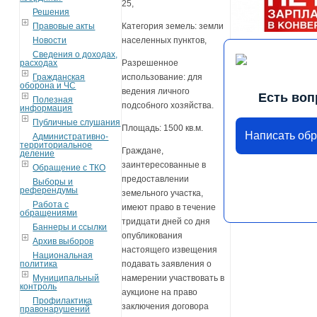
25,
Решения
Правовые акты
Категория земель: земли
Новости
населенных пунктов,
Сведения о доходах,
расходах
Разрешенное
Гражданская
использование: для
оборона и ЧС
ведения личного
Есть воп
Полезная
подсобного хозяйства.
информация
Публичные слушания
Площадь: 1500 кв.м.
Написать об
Административно-
территориальное
Граждане,
деление
заинтересованные в
Обращение с ТКО
предоставлении
Выборы и
референдумы
земельного участка,
Работа с
имеют право в течение
обращениями
тридцати дней со дня
Баннеры и ссылки
опубликования
Архив выборов
настоящего извещения
Национальная
политика
подавать заявления о
Муниципальный
намерении участвовать в
контроль
аукционе на право
Профилактика
заключения договора
правонарушений