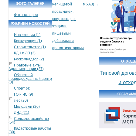
ФОТО-ГАЛЕРЕЯ
непищевой
м УАЗ)
→
продукцией,
Фото-галерея
спиртосодер­
РУБРИКИ НОВОСТЕЙ
жащими
пищевыми
Инвестиции (1)
добавками и
Конкуренция (1)
Строительство (1)
ароматизаторами
КДН и ЗП (2)
Роскомнадзор (2)
ОТХОД
Правовые акты
Администрации (27)
Типовой догов
Областной
природоохранный центр
и отхо
(3)
Спорт (4)
КОГАУ «М
ГО и ЧС (9)
Лес (20)
Молодёжи (20)
ДНД (21)
Сельское хозяйство
(54)
Кадастровые работы
(30)