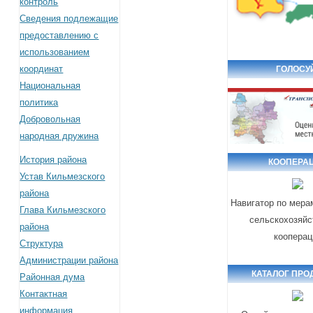
контроль
Сведения подлежащие
предоставлению с
использованием
координат
ГОЛОСУ
Национальная
политика
Добровольная
народная дружина
История района
КООПЕРА
Устав Кильмезского
района
Навигатор по мера
Глава Кильмезского
сельскохозяйс
района
кооперац
Структура
Администрации района
КАТАЛОГ ПРО
Районная дума
Контактная
информация