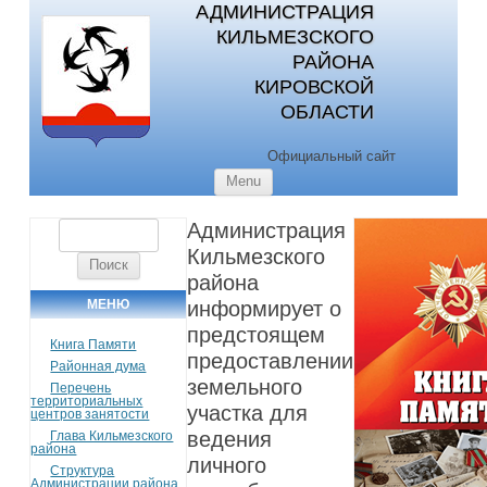
АДМИНИСТРАЦИЯ
КИЛЬМЕЗСКОГО
РАЙОНА
КИРОВСКОЙ
ОБЛАСТИ
Официальный сайт
Skip to content
Menu
Администрация
Найти:
Кильмезского
района
МЕНЮ
информирует о
предстоящем
Книга Памяти
предоставлении
Районная дума
земельного
Перечень
территориальных
участка для
центров занятости
ведения
Глава Кильмезского
района
личного
Структура
Администрации района