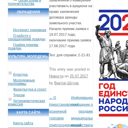
Орган опеки и
заявлением о намерении
попечительства
участвовать в аукционе на
право заключения
ОБРАЩЕНИЯ
договора аренды
ГРАЖДАН
земельного участка.
Начало приема заявок с
Интернет приемная
19.07.2017 года,
О работе с
обращениями граждан
окончание приема заявок
График приема
17.08.2017 года.
граждан
Тел. для справок: 2-21-91
КУЛЬТУРА, МОЛОДЕЖЬ,
СПОРТ, ТУРИЗМ
This entry was posted in
Культура
Новости
on
25.07.2017
Молодежные
by
Виктор Шутов
.
программы
Физкультура и спорт
Туризм
←
О
Информационное
Post navigation
Антинаркотическая
комиссия
приостановлении
сообщение о
розничной
продаже
КАРТА САЙТА
торговли
муниципального
Карта сайта
спиртосодержащей
имущества(а/