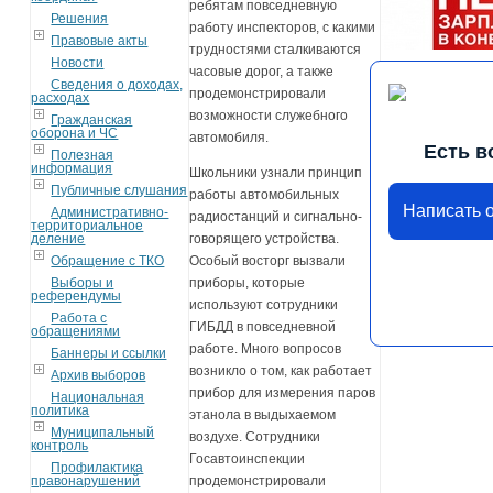
ребятам повседневную
Решения
работу инспекторов, с какими
Правовые акты
трудностями сталкиваются
Новости
часовые дорог, а также
Сведения о доходах,
продемонстрировали
расходах
возможности служебного
Гражданская
оборона и ЧС
автомобиля.
Есть в
Полезная
информация
Школьники узнали принцип
Публичные слушания
работы автомобильных
Написать 
Административно-
радиостанций и сигнально-
территориальное
деление
говорящего устройства.
Обращение с ТКО
Особый восторг вызвали
Выборы и
приборы, которые
референдумы
используют сотрудники
Работа с
ГИБДД в повседневной
обращениями
работе. Много вопросов
Баннеры и ссылки
возникло о том, как работает
Архив выборов
прибор для измерения паров
Национальная
политика
этанола в выдыхаемом
Муниципальный
воздухе. Сотрудники
контроль
Госавтоинспекции
Профилактика
правонарушений
продемонстрировали