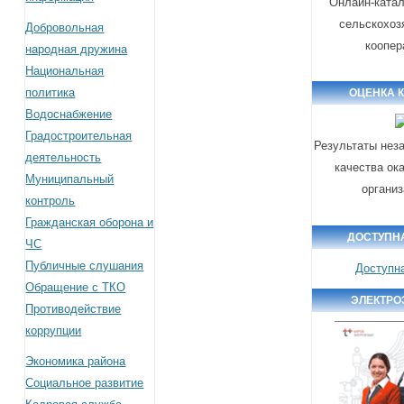
Онлайн-катал
сельскохоз
Добровольная
коопер
народная дружина
Национальная
политика
ОЦЕНКА 
Водоснабжение
Градостроительная
Результаты нез
деятельность
качества ок
Муниципальный
органи
контроль
Гражданская оборона и
ДОСТУПН
ЧС
Публичные слушания
Доступн
Обращение с ТКО
ЭЛЕКТРО
Противодействие
коррупции
Экономика района
Социальное развитие