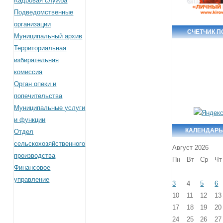
Кадровая служба
Подведомственные
организации
СЧЕТЧИК 
Муниципальный архив
Территориальная
избирательная
комиссия
Орган опеки и
попечительства
Муниципальные услуги
и функции
КАЛЕНДАРЬ
Отдел
сельскохозяйственного
Август 2026
производства
Пн
Вт
Ср
Чт
Финансовое
управление
3
4
5
6
10
11
12
13
17
18
19
20
24
25
26
27