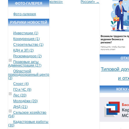
колесо»
России!»
→
ФОТО-ГАЛЕРЕЯ
Фото-галерея
РУБРИКИ НОВОСТЕЙ
Инвестиции (1)
Конкуренция (1)
Строительство (1)
КДН и ЗП (2)
Роскомнадзор (2)
ОТХ
Правовые акты
Администрации (27)
Типовой дог
Областной
природоохранный центр
и от
(3)
Спорт (4)
КОГАУ
ГО и ЧС (9)
Лес (20)
Молодёжи (20)
ДНД (21)
Сельское хозяйство
(54)
Кадастровые работы
(30)