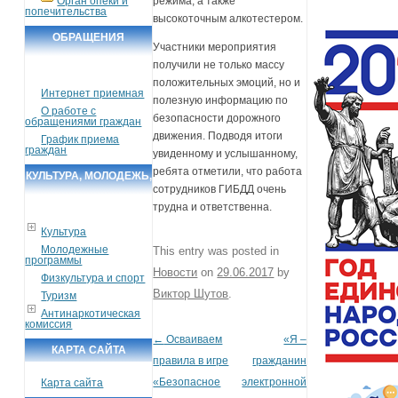
Орган опеки и
режима, а также
попечительства
высокоточным алкотестером.
ОБРАЩЕНИЯ
Участники мероприятия
ГРАЖДАН
получили не только массу
положительных эмоций, но и
Интернет приемная
полезную информацию по
О работе с
безопасности дорожного
обращениями граждан
движения. Подводя итоги
График приема
граждан
увиденному и услышанному,
ребята отметили, что работа
КУЛЬТУРА, МОЛОДЕЖЬ,
сотрудников ГИБДД очень
СПОРТ, ТУРИЗМ
трудна и ответственна.
Культура
Молодежные
This entry was posted in
программы
Новости
on
29.06.2017
by
Физкультура и спорт
Виктор Шутов
.
Туризм
Антинаркотическая
комиссия
←
Осваиваем
«Я –
Post navigation
КАРТА САЙТА
правила в игре
гражданин
«Безопасное
электронной
Карта сайта