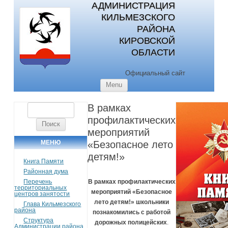
АДМИНИСТРАЦИЯ
КИЛЬМЕЗСКОГО
РАЙОНА
КИРОВСКОЙ
ОБЛАСТИ
Официальный сайт
Skip to content
Menu
В рамках
Найти:
профилактических
мероприятий
МЕНЮ
«Безопасное лето
детям!»
Книга Памяти
Районная дума
Перечень
В рамках профилактических
территориальных
мероприятий «Безопасное
центров занятости
лето детям!» школьники
Глава Кильмезского
района
познакомились с работой
Структура
дорожных полицейских
.
Администрации района