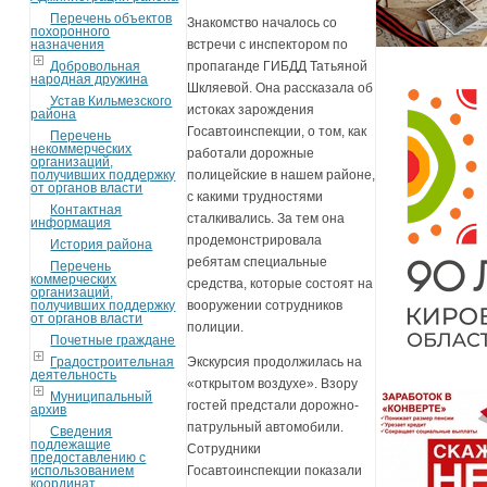
Перечень объектов
Знакомство началось со
похоронного
назначения
встречи с инспектором по
Добровольная
пропаганде ГИБДД Татьяной
народная дружина
Шкляевой. Она рассказала об
Устав Кильмезского
истоках зарождения
района
Госавтоинспекции, о том, как
Перечень
некоммерческих
работали дорожные
организаций,
получивших поддержку
полицейские в нашем районе,
от органов власти
с какими трудностями
Контактная
сталкивались. За тем она
информация
продемонстрировала
История района
ребятам специальные
Перечень
коммерческих
средства, которые состоят на
организаций,
получивших поддержку
вооружении сотрудников
от органов власти
полиции.
Почетные граждане
Градостроительная
Экскурсия продолжилась на
деятельность
«открытом воздухе». Взору
Муниципальный
гостей предстали дорожно-
архив
патрульный автомобили.
Сведения
подлежащие
Сотрудники
предоставлению с
использованием
Госавтоинспекции показали
координат