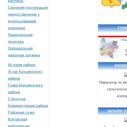
контроль
Сведения подлежащие
предоставлению с
использованием
координат
ГОЛО
Национальная
политика
Добровольная
народная дружина
История района
КООПЕ
Устав Кильмезского
района
Навигатор по м
Глава Кильмезского
сельскохоз
района
коопе
Структура
Администрации района
КАТАЛОГ 
Районная дума
Контактная
информация