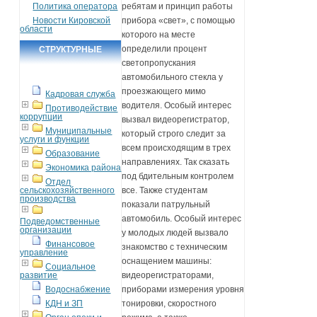
Политика оператора
ребятам и принцип работы
Новости Кировской
прибора «свет», с помощью
области
которого на месте
определили процент
СТРУКТУРНЫЕ
светопропускания
ПОДРАЗДЕЛЕНИЯ
автомобильного стекла у
проезжающего мимо
Кадровая служба
водителя. Особый интерес
Противодействие
коррупции
вызвал видеорегистратор,
Муниципальные
который строго следит за
услуги и функции
всем происходящим в трех
Образование
направлениях. Так сказать
Экономика района
под бдительным контролем
Отдел
сельскохозяйственного
все. Также студентам
производства
показали патрульный
автомобиль. Особый интерес
Подведомственные
организации
у молодых людей вызвало
Финансовое
знакомство с техническим
управление
оснащением машины:
Социальное
развитие
видеорегистраторами,
Водоснабжение
приборами измерения уровня
КДН и ЗП
тонировки, скоростного