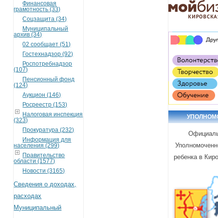
Финансовая
грамотность (33)
Соцзащита (34)
Муниципальный
архив (34)
02 сообщает (51)
Гостехнадзор (92)
Роспотребнадзор
(107)
Пенсионный фонд
(124)
Аукцион (146)
Росреестр (153)
Налоговая инспекция
УПОЛНОМ
(323)
Прокуратура (232)
Официаль
Информация для
Уполномоченн
населения (299)
Правительство
ребенка в Кир
области (1577)
Новости (3165)
Сведения о доходах,
расходах
Муниципальный