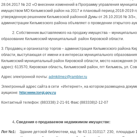
28.04.2017 № 2/2 «О внесении изменений в Программу управления муницип
имуществом МО Кильмезский район на 2017 и плановый период 2018-2019 г
утвержденную решением Кильмезской районной Думы от 26.10.2016 № 3/3», 
администрации Кильмезского района объявляет о проведении открытого аук
2. Собственник выставляемого на продажу имущества
– муниципальн
образование Кильмезский муниципальный район Кировской области.
3. Продавец и организатор торгов – администрация Кильмезского района Ки
области, выступающая от имени и в интересах муниципального образования
Кильмезский муниципальный район Кировской области, место нахождения (
адрес): 613570, Кировская область, Кильмезский район, пгт Кильмезь, ул. Сов
Адрес электронной почты:
admkilmez@rambler.ru
Электронный адрес сайта в сети «Интернет», на котором размещена докум
аукционе:
http:www.torgi.goy.ru
Контактный телефон: (883338) 2-21-91 Факс (883338)2-12-07
4
. Сведения о продаваемом недвижимом имуществе:
Лот №1:
Здание детской библиотеки, кад. № 43:11:310117: 230, площадью 1