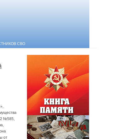
СТНИКОВ СВО
й
»,
имущества
02 №585,
а,
она
ы от