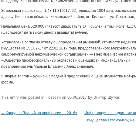
по адресу: Кировская область, Кильмезский район, пгт Кильмезь, ул. Советская
Земельный участок кад. №43:11:310117: 62, площадью 1004 кв.м, расположе
адресу: Кировская область, Кильмезский район, пгт Кильмезь, ул. Советская, 
Начальная цена 520 000 (пятьсот двадцать тысяч) рублей, в том числе НДС 
(шестьдесят пять тысяч двести двадцать) рублей.
Установлена согласно отчету об определении рыночной стоимости недвиж
имущества № 155/02-17 от 22.02.2017 года, предоставленного Межрегионал
саморегулируемой некоммерческой организацией — Некоммерческое партн
«Общество профессиональных экспертов и оценщиков» Индивидуальный
предприниматель Марьин Владимир Александрович.
5. Форма торгов
–
аукцион, с подачей предложений о цене имущества в откр
форме.
This entry was posted in
Новости
on
06.06.2017
by
Виктор Шутов
.
←
Конкурс «Лучший по профессии — 2016»
Информация о продаже муни
Post navigation
имущества(автомобиль) на