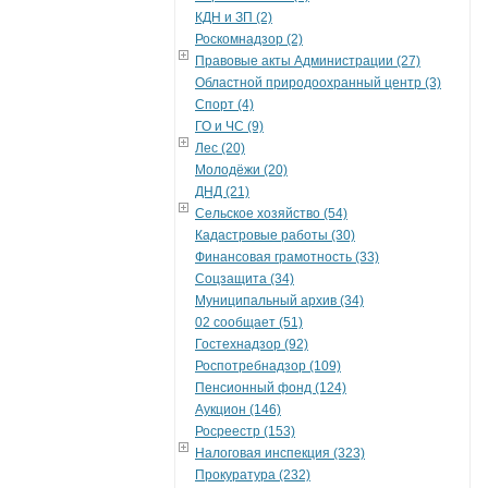
КДН и ЗП (2)
Роскомнадзор (2)
Правовые акты Администрации (27)
Областной природоохранный центр (3)
Спорт (4)
ГО и ЧС (9)
Лес (20)
Молодёжи (20)
ДНД (21)
Сельское хозяйство (54)
Кадастровые работы (30)
Финансовая грамотность (33)
Соцзащита (34)
Муниципальный архив (34)
02 сообщает (51)
Гостехнадзор (92)
Роспотребнадзор (109)
Пенсионный фонд (124)
Аукцион (146)
Росреестр (153)
Налоговая инспекция (323)
Прокуратура (232)