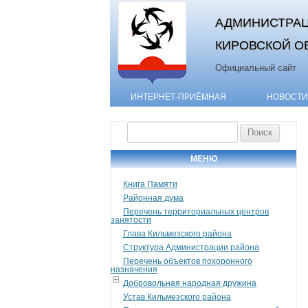
АДМИНИСТРАЦ
КИРОВСКОЙ О
Официальный сайт
ИНТЕРНЕТ-ПРИЁМНАЯ
НОВОСТИ
Найти:
МЕНЮ
Книга Памяти
Районная дума
Перечень территориальных центров
занятости
Глава Кильмезского района
Структура Администрации района
Перечень объектов похоронного
назначения
Добровольная народная дружина
Устав Кильмезского района