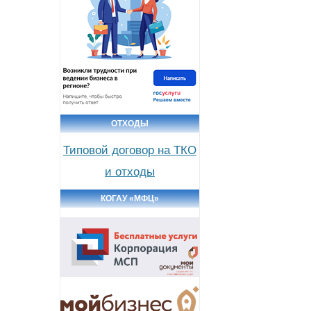
ОТХОДЫ
Типовой договор на ТКО
и отходы
КОГАУ «МФЦ»