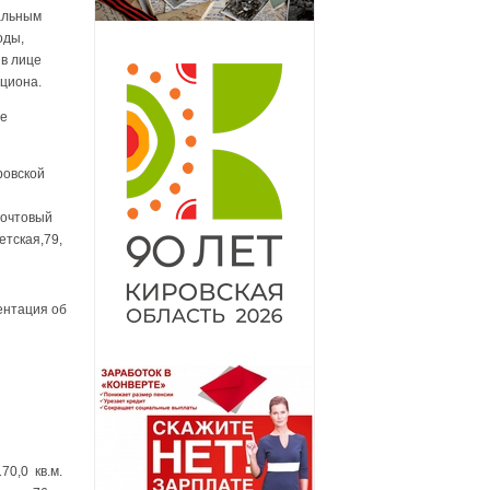
альным
оды,
в лице
циона.
ое
ровской
почтовый
етская,79,
ентация об
70,0 кв.м.