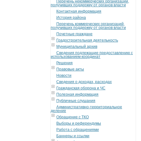
Перечень некоммерческих организаций,
получивших поддержку от органов власти
Контактная информация
История района
Перечень коммерческих организаций,
получивших поддержку от органов власти
Почетные граждане
Градостроительная деятельность
Муниципальный архив
Сведения подлежащие предоставлению с
использованием координат
Решения
Правовые акты
Новости
Сведения о доходах, расходах
Гражданская оборона и ЧС
Полезная информация
Публичные слушания
Административно-территориальное
деление
Обращение с ТКО
Выборы и референдумы
Работа с обращениями
Баннеры и ссылки