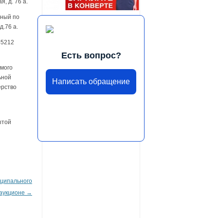
, д. 76 а.
нный по
д.76 а.
65212
Есть вопрос?
имого
ьной
Написать обращение
ерство
ытой
ципального
 аукционе
→