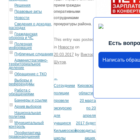
Решения
прием граждан
Правовые акты
оперативными
Новости
сотрудниками
Сведения о доходах,
прокуратуры района.
расходах
Гражданская
оборона и ЧС
This entry was posted
Есть вопр
Полезная
in
Новости
on
информация
Публичные слушания
20.03.2017
by
Виктор
Написать обра
Административно-
Шутов
.
территориальное
деление
Обращение с ТКО
←
В
Post navigation
Выборы и
референдумы
Сотрудники
Кировской
Работа с
полиции
области с
обращениями
Баннеры и ссылки
провели
20 марта
Архив выборов
экскурсию
по 20
Национальная
для
апреля
политика
Муниципальный
учащихся
2017 будет
контроль
Кильмезской
проводиться
Профилактика
правонарушений
школы
акция,