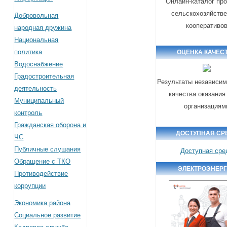
Онлайн-каталог пр
сельскохозяйств
Добровольная
кооперативо
народная дружина
Национальная
политика
ОЦЕНКА КАЧЕС
Водоснабжение
Градостроительная
Результаты независим
деятельность
качества оказания
Муниципальный
организациям
контроль
Гражданская оборона и
ДОСТУПНАЯ СР
ЧС
Публичные слушания
Доступная сре
Обращение с ТКО
ЭЛЕКТРОЭНЕР
Противодействие
коррупции
Экономика района
Социальное развитие