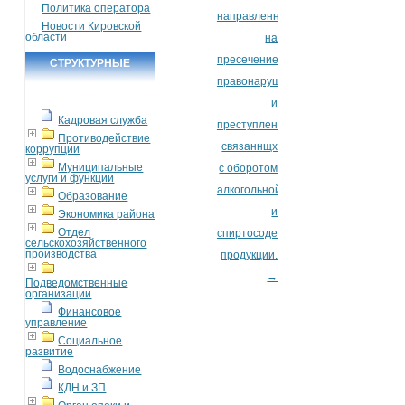
Политика оператора
направленная
Новости Кировской
области
на
пресечение
СТРУКТУРНЫЕ
правонарушений
ПОДРАЗДЕЛЕНИЯ
и
Кадровая служба
преступлений,
Противодействие
связаннщх
коррупции
Муниципальные
с оборотом
услуги и функции
алкогольной
Образование
и
Экономика района
Отдел
спиртосодержащей
сельскохозяйственного
производства
продукции.
→
Подведомственные
организации
Финансовое
управление
Социальное
развитие
Водоснабжение
КДН и ЗП