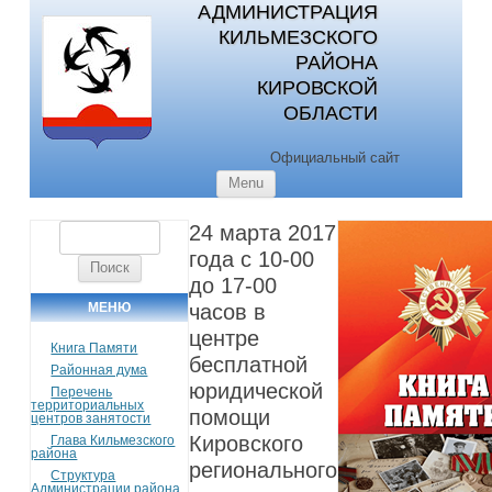
АДМИНИСТРАЦИЯ
КИЛЬМЕЗСКОГО
РАЙОНА
КИРОВСКОЙ
ОБЛАСТИ
Официальный сайт
Skip to content
Menu
24 марта 2017
Найти:
года с 10-00
до 17-00
МЕНЮ
часов в
центре
Книга Памяти
бесплатной
Районная дума
юридической
Перечень
территориальных
помощи
центров занятости
Кировского
Глава Кильмезского
района
регионального
Структура
Администрации района