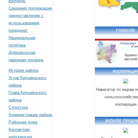
контроль
Сведения подлежащие
предоставлению с
использованием
координат
ГОЛОСУЙ!
Национальная
политика
Добровольная
народная дружина
История района
КООПЕРАЦИ
Устав Кильмезского
района
Навигатор по мерам 
Глава Кильмезского
сельскохозяйств
района
кооперации
Структура
Администрации района
КАТАЛОГ ПРОДУ
Районная дума
Контактная
информация