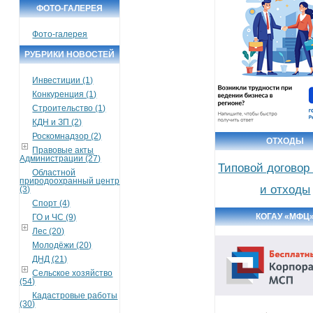
ФОТО-ГАЛЕРЕЯ
Фото-галерея
РУБРИКИ НОВОСТЕЙ
Инвестиции (1)
Конкуренция (1)
Строительство (1)
КДН и ЗП (2)
Роскомнадзор (2)
ОТХОДЫ
Правовые акты
Администрации (27)
Типовой договор
Областной
природоохранный центр
и отходы
(3)
Спорт (4)
КОГАУ «МФЦ
ГО и ЧС (9)
Лес (20)
Молодёжи (20)
ДНД (21)
Сельское хозяйство
(54)
Кадастровые работы
(30)