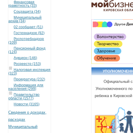
Финансовая
грамотность (33)
Соцзащита (34)
Муниципальный
архив (34)
02 сообщает (51)
Гостехнадзор (92)
Роспотребнадзор
(109)
Пенсионный фонд
(124)
Аукцион (146)
Росреестр (153)
Налоговая инспекция
УПОЛНОМОЧЕН
(323)
Прокуратура (232)
Официальный с
Информация для
Уполномоченного по
населения (299)
Правительство
ребенка в Кировской
области (1577)
Новости (3165)
Сведения о доходах,
расходах
Муниципальный