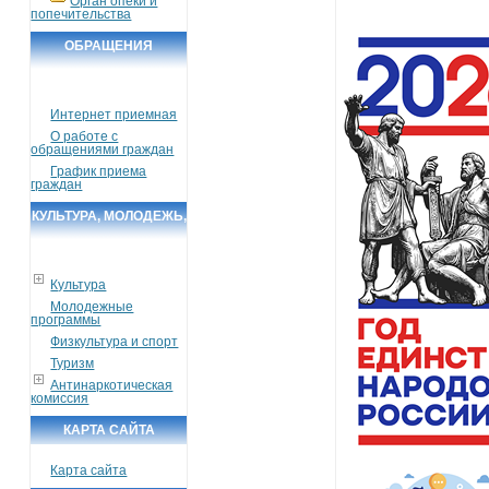
Орган опеки и
попечительства
ОБРАЩЕНИЯ
ГРАЖДАН
Интернет приемная
О работе с
обращениями граждан
График приема
граждан
КУЛЬТУРА, МОЛОДЕЖЬ,
СПОРТ, ТУРИЗМ
Культура
Молодежные
программы
Физкультура и спорт
Туризм
Антинаркотическая
комиссия
КАРТА САЙТА
Карта сайта