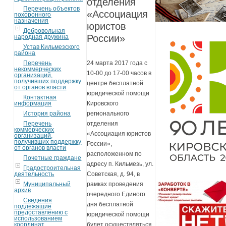
отделения
Перечень объектов
«Ассоциация
похоронного
назначения
юристов
Добровольная
России»
народная дружина
Устав Кильмезского
района
Перечень
24 марта 2017 года с
некоммерческих
10-00 до 17-00 часов в
организаций,
получивших поддержку
центре бесплатной
от органов власти
юридической помощи
Контактная
информация
Кировского
История района
регионального
Перечень
отделения
коммерческих
«Ассоциация юристов
организаций,
получивших поддержку
России»,
от органов власти
расположенном по
Почетные граждане
адресу п. Кильмезь, ул.
Градостроительная
деятельность
Советская, д. 94, в
Муниципальный
рамках проведения
архив
очередного Единого
Сведения
дня бесплатной
подлежащие
предоставлению с
юридической помощи
использованием
координат
будет осуществляться