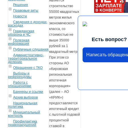
является
Решения
строительство
Правовые акты
55000 квадратных
Новости
метров жилья
Сведения о доходах,
экономического
расходах
класса, со
Гражданская
оборона и ЧС
стоимостью не
Есть вопрос?
Полезная
выше 35000
информация
рублей за 1
Публичные слушания
квадратный метр.
Написать обращен
Административно-
При этом со
территориальное
деление
стороны АО
Обращение с ТКО
«Кировская
Выборы и
региональная
референдумы
ипотечная
Работа с
обращениями
корпорация»
Баннеры и ссылки
(далее – АО
Архив выборов
«КРИК»)
Национальная
предоставляется
политика
ипотечный кредит
Муниципальный
с льготной годовой
контроль
процентной
Профилактика
правонарушений
ставкой в