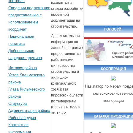
контроль
находятся в
Сведения подлежащие
стадии разработки
проектной
предоставлению с
документации на
использованием
строительство.
координат
ГОЛОСУЙ!
Дополнительная
Национальная
информация по
политика
данной программе
Добровольная
предоставляется
народная дружина
работниками
министерства
История района
КООПЕРАЦИЯ
строительства и
Устав Кильмезского
жилищно-
района
коммунального
Навигатор по мерам подд
Глава Кильмезского
хозяйства
сельскохозяйственно
Кировской области
района
кооперации
по телефонам
Структура
(8332) 38-18-99 и
Администрации района
38-16-72.
КАТАЛОГ ПРОДУКЦИ
Районная дума
Контактная
информация