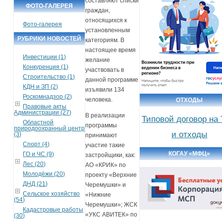
составляют списки
ФОТО-ГАЛЕРЕЯ
граждан,
относящихся к
Фото-галерея
установленным
РУБРИКИ НОВОСТЕЙ
категориям. В
настоящее время
Инвестиции (1)
желание
Конкуренция (1)
участвовать в
Строительство (1)
данной программе
КДН и ЗП (2)
изъявили 134
Роскомнадзор (2)
человека.
ОТХОДЫ
Правовые акты
Администрации (27)
В реализации
Типовой договор на
Областной
программы
природоохранный центр
и отходы
(3)
принимают
Спорт (4)
участие такие
КОГАУ «МФЦ»
ГО и ЧС (9)
застройщики, как:
Лес (20)
АО «КРИК» по
Молодёжи (20)
проекту «Верхние
ДНД (21)
Черемушки» и
Сельское хозяйство
«Нижние
(54)
Черемушки»; ЖСК
Кадастровые работы
«УКС АВИТЕК» по
(30)