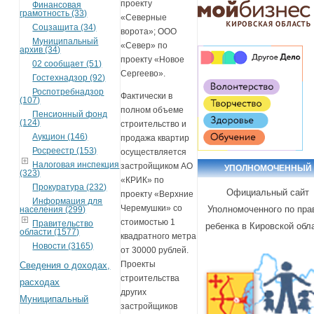
проекту
Финансовая
грамотность (33)
«Северные
Соцзащита (34)
ворота»; ООО
Муниципальный
«Север» по
архив (34)
проекту «Новое
02 сообщает (51)
Сергеево».
Гостехнадзор (92)
Роспотребнадзор
Фактически в
(107)
полном объеме
Пенсионный фонд
(124)
строительство и
Аукцион (146)
продажа квартир
Росреестр (153)
осуществляется
Налоговая инспекция
застройщиком АО
УПОЛНОМОЧЕННЫЙ
(323)
«КРИК» по
Прокуратура (232)
Официальный сайт
проекту «Верхние
Информация для
Черемушки» со
Уполномоченного по пра
населения (299)
стоимостью 1
Правительство
ребенка в Кировской обл
области (1577)
квадратного метра
Новости (3165)
от 30000 рублей.
Проекты
Сведения о доходах,
строительства
расходах
других
Муниципальный
застройщиков