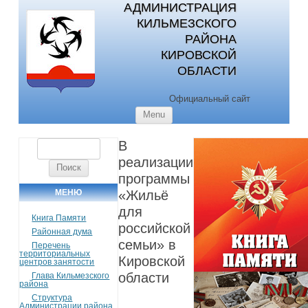
АДМИНИСТРАЦИЯ
КИЛЬМЕЗСКОГО
РАЙОНА
КИРОВСКОЙ
ОБЛАСТИ
Официальный сайт
Skip to content
Menu
В
Найти:
реализации
программы
МЕНЮ
«Жильё
для
Книга Памяти
российской
Районная дума
семьи» в
Перечень
территориальных
Кировской
центров занятости
области
Глава Кильмезского
района
Структура
Администрации района