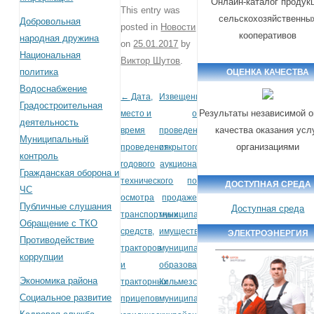
Онлайн-каталог продук
This entry was
сельскохозяйственны
Добровольная
posted in
Новости
кооперативов
народная дружина
on
25.01.2017
by
Национальная
Виктор Шутов
.
политика
ОЦЕНКА КАЧЕСТВА
Водоснабжение
←
Дата,
Извещение
Post navigation
Градостроительная
Результаты независимой о
место и
о
деятельность
качества оказания усл
время
проведении
Муниципальный
организациями
проведения
открытого
контроль
годового
аукциона
Гражданская оборона и
технического
по
ДОСТУПНАЯ СРЕДА
ЧС
осмотра
продаже
Публичные слушания
Доступная среда
транспортных
муниципального
Обращение с ТКО
средств,
имущества
ЭЛЕКТРОЭНЕРГИЯ
Противодействие
тракторов
муниципального
коррупции
и
образования
Экономика района
тракторных
Кильмезский
Социальное развитие
прицепов
муниципальный