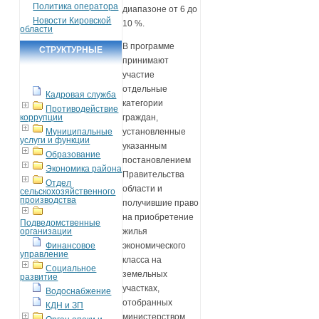
Политика оператора
диапазоне от 6 до
Новости Кировской
10 %.
области
В программе
СТРУКТУРНЫЕ
принимают
ПОДРАЗДЕЛЕНИЯ
участие
отдельные
Кадровая служба
категории
Противодействие
коррупции
граждан,
Муниципальные
установленные
услуги и функции
указанным
Образование
постановлением
Экономика района
Правительства
Отдел
области и
сельскохозяйственного
производства
получившие право
на приобретение
Подведомственные
организации
жилья
Финансовое
экономического
управление
класса на
Социальное
земельных
развитие
участках,
Водоснабжение
отобранных
КДН и ЗП
министерством