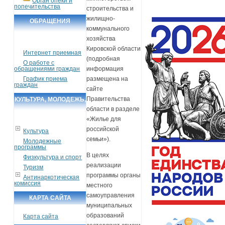
Орган опеки и
попечительства
строительства и
жилищно-
ОБРАЩЕНИЯ
коммунального
ГРАЖДАН
хозяйства
Кировской области
Интернет приемная
(подробная
О работе с
обращениями граждан
информация
График приема
размещена на
граждан
сайте
Правительства
КУЛЬТУРА, МОЛОДЕЖЬ,
области в разделе
СПОРТ, ТУРИЗМ
«Жилье для
российской
Культура
семьи»).
Молодежные
программы
В целях
Физкультура и спорт
реализации
Туризм
программы органы
Антинаркотическая
комиссия
местного
самоуправления
КАРТА САЙТА
муниципальных
образований
Карта сайта