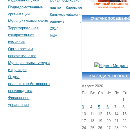
Кадровая служба
юридических
район
Подведомственные
лиц по
Кировской
организации
Кильмезскому
области.
СЧЕТЧИК ПОСЕЩЕНИ
Муниципальный архив
району в
→
Территориальная
2017
избирательная
году
комиссия
Орган опеки и
попечительства
Муниципальные услуги
и функции
КАЛЕНДАРЬ НОВОСТ
Отдел
сельскохозяйственного
Август 2026
производства
Пн
Вт
Ср
Чт
Пт
Сб
Финансовое
1
управление
3
4
5
6
7
8
10
11
12
13
14
15
17
18
19
20
21
22
24
25
26
27
28
29