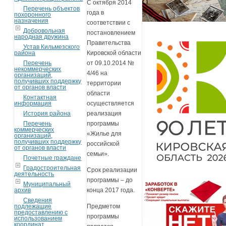
С октября 2014
Перечень объектов
года в
похоронного
назначения
соответствии с
Добровольная
постановлением
народная дружина
Правительства
Устав Кильмезского
района
Кировской области
Перечень
от 09.10.2014 №
некоммерческих
4/46 на
организаций,
получивших поддержку
территории
от органов власти
области
Контактная
информация
осуществляется
История района
реализация
Перечень
программы
коммерческих
«Жилье для
организаций,
получивших поддержку
российской
от органов власти
семьи».
Почетные граждане
Градостроительная
Срок реализации
деятельность
программы – до
Муниципальный
архив
конца 2017 года.
Сведения
подлежащие
Предметом
предоставлению с
программы
использованием
координат