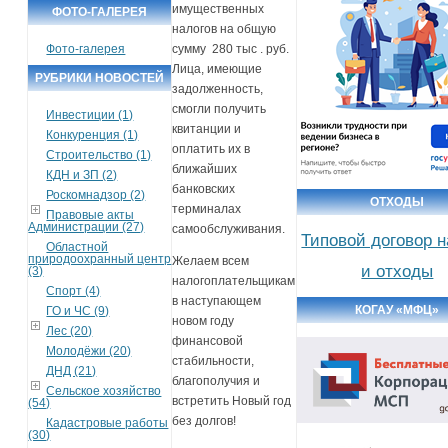
имущественных
ФОТО-ГАЛЕРЕЯ
налогов на общую
Фото-галерея
сумму 280 тыс . руб.
Лица, имеющие
РУБРИКИ НОВОСТЕЙ
задолженность,
смогли получить
Инвестиции (1)
квитанции и
Конкуренция (1)
оплатить их в
Строительство (1)
ближайших
КДН и ЗП (2)
банковских
Роскомнадзор (2)
ОТХОДЫ
терминалах
Правовые акты
Администрации (27)
самообслуживания.
Типовой договор 
Областной
природоохранный центр
Желаем всем
и отходы
(3)
налогоплательщикам
Спорт (4)
в наступающем
КОГАУ «МФЦ»
ГО и ЧС (9)
новом году
Лес (20)
финансовой
Молодёжи (20)
стабильности,
ДНД (21)
благополучия и
Сельское хозяйство
встретить Новый год
(54)
без долгов!
Кадастровые работы
(30)