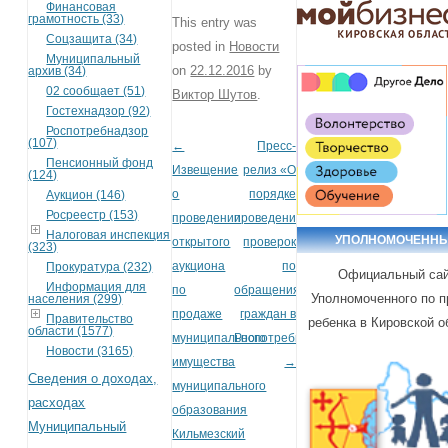
Финансовая
грамотность (33)
This entry was
Соцзащита (34)
posted in
Новости
Муниципальный
on
22.12.2016
by
архив (34)
02 сообщает (51)
Виктор Шутов
.
Гостехнадзор (92)
Роспотребнадзор
(107)
←
Пресс-
Post navigation
Пенсионный фонд
Извещение
релиз «О
(124)
о
порядке
Аукцион (146)
Росреестр (153)
проведении
проведения
Налоговая инспекция
УПОЛНОМОЧЕНН
открытого
проверок
(323)
аукциона
по
Прокуратура (232)
Официальный са
Информация для
по
обращениям
Уполномоченного по 
населения (299)
продаже
граждан в
Правительство
ребенка в Кировской о
области (1577)
муниципального
Роспотребнадзор»
Новости (3165)
имущества
→
Сведения о доходах,
муниципального
расходах
образования
Муниципальный
Кильмезский