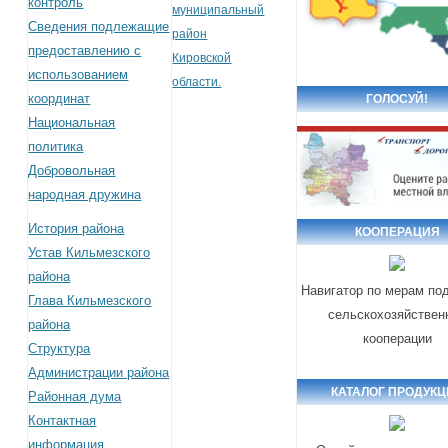
контроль
муниципальный
Сведения подлежащие
район
предоставлению с
Кировской
использованием
области.
координат
ГОЛОСУЙ!
Национальная
политика
Добровольная
народная дружина
История района
КООПЕРАЦИЯ
Устав Кильмезского
района
Навигатор по мерам по
Глава Кильмезского
сельскохозяйствен
района
кооперации
Структура
Администрации района
КАТАЛОГ ПРОДУК
Районная дума
Контактная
информация