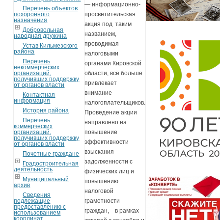
— информационно-
Перечень объектов
похоронного
просветительская
назначения
акция под таким
Добровольная
названием,
народная дружина
проводимая
Устав Кильмезского
района
налоговыми
Перечень
органами Кировской
некоммерческих
организаций,
области, всё больше
получивших поддержку
привлекает
от органов власти
внимание
Контактная
информация
налогоплательщиков.
История района
Проведение акции
Перечень
направлено на
коммерческих
организаций,
повышение
получивших поддержку
эффективности
от органов власти
взыскания
Почетные граждане
задолженности с
Градостроительная
деятельность
физических лиц и
Муниципальный
повышению
архив
налоговой
Сведения
подлежащие
грамотности
предоставлению с
граждан, в рамках
использованием
координат