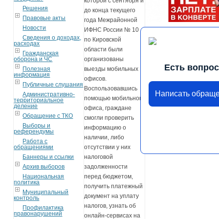
которой с сентября и
Решения
до конца текущего
Правовые акты
года Межрайонной
Новости
ИФНС России № 10
Сведения о доходах,
по Кировской
расходах
области были
Гражданская
оборона и ЧС
организованы
Есть вопро
Полезная
выезды мобильных
информация
офисов.
Публичные слушания
Воспользовавшись
Написать обращ
Административно-
помощью мобильного
территориальное
деление
офиса, граждане
Обращение с ТКО
смогли проверить
Выборы и
информацию о
референдумы
наличии, либо
Работа с
обращениями
отсутствии у них
Баннеры и ссылки
налоговой
Архив выборов
задолженности
Национальная
перед бюджетом,
политика
получить платежный
Муниципальный
документ на уплату
контроль
налогов, узнать об
Профилактика
правонарушений
онлайн-сервисах на