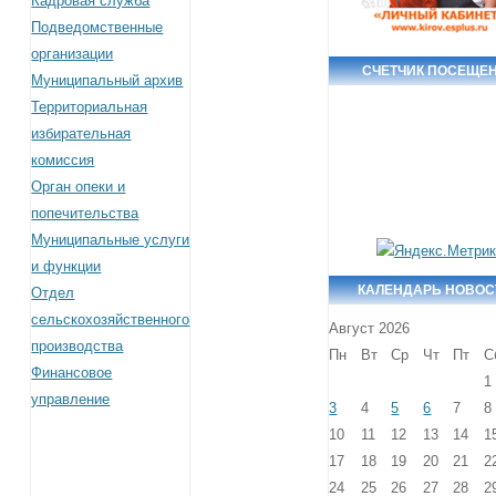
Кадровая служба
Подведомственные
организации
СЧЕТЧИК ПОСЕЩЕ
Муниципальный архив
Территориальная
избирательная
комиссия
Орган опеки и
попечительства
Муниципальные услуги
и функции
КАЛЕНДАРЬ НОВОС
Отдел
сельскохозяйственного
Август 2026
производства
Пн
Вт
Ср
Чт
Пт
С
Финансовое
1
управление
3
4
5
6
7
8
10
11
12
13
14
1
17
18
19
20
21
2
24
25
26
27
28
2