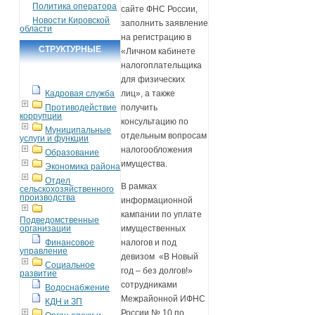
Политика оператора
сайте ФНС России,
Новости Кировской
заполнить заявление
области
на регистрацию в
СТРУКТУРНЫЕ
«Личном кабинете
налогоплательщика
ПОДРАЗДЕЛЕНИЯ
для физических
Кадровая служба
лиц», а также
Противодействие
получить
коррупции
консультацию по
Муниципальные
отдельным вопросам
услуги и функции
налогообложения
Образование
имущества.
Экономика района
Отдел
В рамках
сельскохозяйственного
производства
информационной
кампании по уплате
Подведомственные
организации
имущественных
Финансовое
налогов и под
управление
девизом «В Новый
Социальное
год – без долгов!»
развитие
сотрудниками
Водоснабжение
Межрайонной ИФНС
КДН и ЗП
России № 10 по