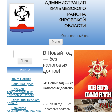
АДМИНИСТРАЦИЯ
КИЛЬМЕЗСКОГО
РАЙОНА
КИРОВСКОЙ
ОБЛАСТИ
Официальный сайт
Skip to content
Menu
В Новый год
Найти:
— без
налоговых
МЕНЮ
долгов!
Книга Памяти
«В Новый год — без
Районная дума
налоговых долгов!»
Перечень
территориальных
центров занятости
Глава Кильмезского
района
«В Новый год — без
Структура
налоговых долгов!»
Администрации района