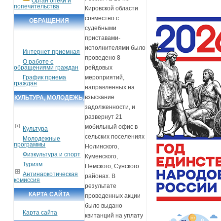
Орган опеки и
попечительства
Кировской области
совместно с
ОБРАЩЕНИЯ
судебными
ГРАЖДАН
приставами-
исполнителями было
Интернет приемная
проведено 8
О работе с
обращениями граждан
рейдовых
График приема
мероприятий,
граждан
направленных на
взыскание
КУЛЬТУРА, МОЛОДЕЖЬ,
задолженности, и
СПОРТ, ТУРИЗМ
развернут 21
мобильный офис в
Культура
сельских поселениях
Молодежные
программы
Нолинского,
Физкультура и спорт
Куменского,
Туризм
Немского, Сунского
Антинаркотическая
районах. В
комиссия
результате
КАРТА САЙТА
проведенных акции
было выдано
Карта сайта
квитанций на уплату