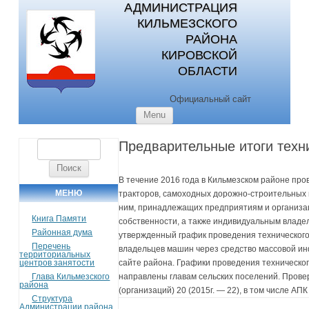
АДМИНИСТРАЦИЯ
КИЛЬМЕЗСКОГО
РАЙОНА
КИРОВСКОЙ
ОБЛАСТИ
Официальный сайт
Skip to content
Menu
Предварительные итоги техн
Найти:
В течение 2016 года в Кильмезском районе пр
МЕНЮ
тракторов, самоходных дорожно-строительных 
ним, принадлежащих предприятиям и организ
Книга Памяти
собственности, а также индивидуальным владел
Районная дума
утвержденный график проведения технического
Перечень
владельцев машин через средство массовой и
территориальных
центров занятости
сайте района.
Графики проведения техническог
Глава Кильмезского
направлены главам сельских поселений. Пров
района
(организаций) 20 (2015г. — 22), в том числе АПК 
Структура
Администрации района