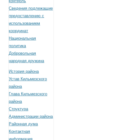
контроль
Сведения подлежащие
предоставлению с
использованием
координат
Национальная
политика
Добровольная
народная дружина
История района
Устав Кильмезского
района
Глава Кильмезского
района
Структура
Администрации района
Районная дума
Контактная
информация