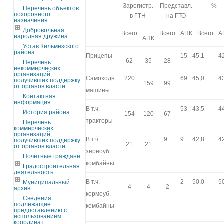
Зарегистр.
Представл.
%
Перечень объектов
похоронного
в ГТН
на ГТО
назначения
Добровольная
Всего
Всего
АПК
Всего
А
народная дружина
АПК
Устав Кильмезского
района
Прицепы
15
45,1
4
62
35
28
Перечень
некоммерческих
организаций,
Самоходн.
220
69
45,0
4
получивших поддержку
159
99
от органов власти
машины
Контактная
информация
В т.ч.
53
43,5
4
История района
154
120
67
тракторы
Перечень
коммерческих
организаций,
В т.ч.
9
9
42,8
4
получивших поддержку
21
21
от органов власти
зерноуб.
Почетные граждане
комбайны
Градостроительная
деятельность
В т.ч.
2
50,0
5
Муниципальный
4
4
2
архив
кормоуб.
Сведения
подлежащие
комбайны
предоставлению с
использованием
координат