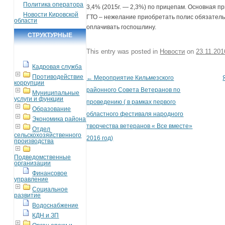
Политика оператора
3,4% (2015г. — 2,3%) по прицепам. Основная п
Новости Кировской
ГТО – нежелание приобретать полис обязатель
области
оплачивать госпошлину.
СТРУКТУРНЫЕ
ПОДРАЗДЕЛЕНИЯ
This entry was posted in
Новости
on
23.11.201
Кадровая служба
Противодействие
←
Мероприятие Кильмезского
Post navigation
коррупции
районного Совета Ветеранов по
Муниципальные
услуги и функции
проведению ( в рамках первого
Образование
областного фестиваля народного
Экономика района
творчества ветеранов « Все вместе»
Отдел
сельскохозяйственного
2016 год)
производства
Подведомственные
организации
Финансовое
управление
Социальное
развитие
Водоснабжение
КДН и ЗП