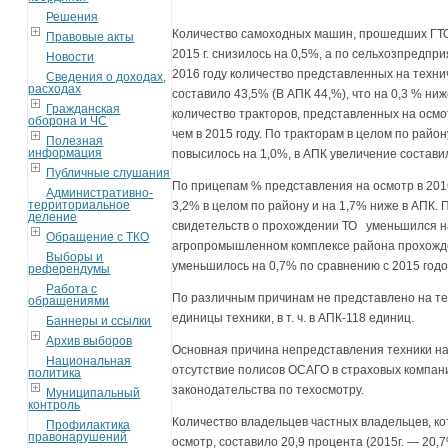
Решения
Количество самоходных машин, прошедших ГТО 
Правовые акты
2015 г. снизилось на 0,5%, а по сельхозпредпр
Новости
2016 году количество представленных на техни
Сведения о доходах,
расходах
составило 43,5% (В АПК 44,%), что на 0,3 % ниже
Гражданская
количество тракторов, представленных на осмо
оборона и ЧС
чем в 2015 году. По тракторам в целом по рай
Полезная
информация
повысилось на 1,0%, в АПК увеличение состави
Публичные слушания
По прицепам % представления на осмотр в 2016
Административно-
территориальное
3,2% в целом по району и на 1,7% ниже в АПК
деление
свидетельств о прохождении ТО уменьшился на
Обращение с ТКО
агропромышленном комплексе района прохожд
Выборы и
уменьшилось на 0,7% по сравнению с 2015 годо
референдумы
Работа с
По различным причинам не представлено на те
обращениями
единицы техники, в т. ч. в АПК-118 единиц.
Баннеры и ссылки
Архив выборов
Основная причина непредставления техники на
Национальная
отсутствие полисов ОСАГО в страховых компан
политика
законодательства по техосмотру.
Муниципальный
контроль
Количество владельцев частных владельцев, к
Профилактика
правонарушений
осмотр, составило 20,9 процента (2015г. — 20