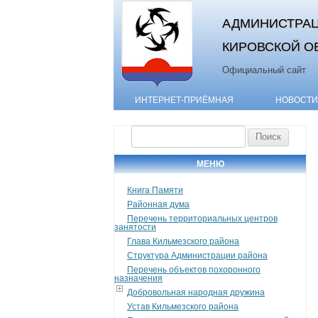
АДМИНИСТРАЦ
КИРОВСКОЙ О
Официальный сайт
ИНТЕРНЕТ-ПРИЁМНАЯ
НОВОСТИ
Найти:
МЕНЮ
Книга Памяти
Районная дума
Перечень территориальных центров
занятости
Глава Кильмезского района
Структура Администрации района
Перечень объектов похоронного
назначения
Добровольная народная дружина
Устав Кильмезского района