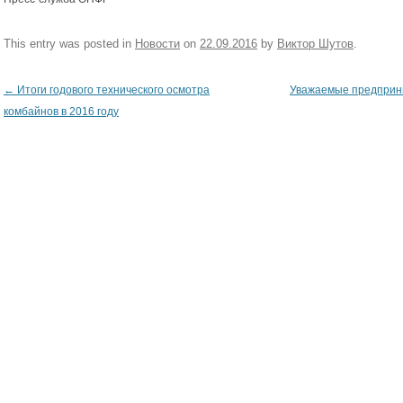
This entry was posted in
Новости
on
22.09.2016
by
Виктор Шутов
.
←
Итоги годового технического осмотра
Уважаемые предприн
Post navigation
комбайнов в 2016 году