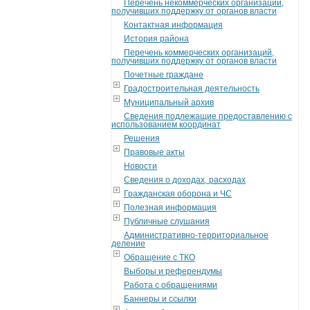
Перечень некоммерческих организаций,
получивших поддержку от органов власти
Контактная информация
История района
Перечень коммерческих организаций,
получивших поддержку от органов власти
Почетные граждане
Градостроительная деятельность
Муниципальный архив
Сведения подлежащие предоставлению с
использованием координат
Решения
Правовые акты
Новости
Сведения о доходах, расходах
Гражданская оборона и ЧС
Полезная информация
Публичные слушания
Административно-территориальное
деление
Обращение с ТКО
Выборы и референдумы
Работа с обращениями
Баннеры и ссылки