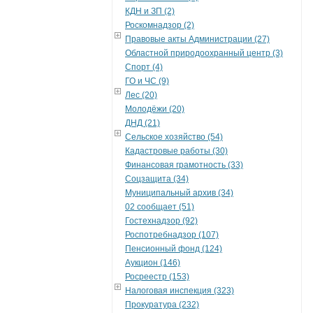
КДН и ЗП (2)
Роскомнадзор (2)
Правовые акты Администрации (27)
Областной природоохранный центр (3)
Спорт (4)
ГО и ЧС (9)
Лес (20)
Молодёжи (20)
ДНД (21)
Сельское хозяйство (54)
Кадастровые работы (30)
Финансовая грамотность (33)
Соцзащита (34)
Муниципальный архив (34)
02 сообщает (51)
Гостехнадзор (92)
Роспотребнадзор (107)
Пенсионный фонд (124)
Аукцион (146)
Росреестр (153)
Налоговая инспекция (323)
Прокуратура (232)