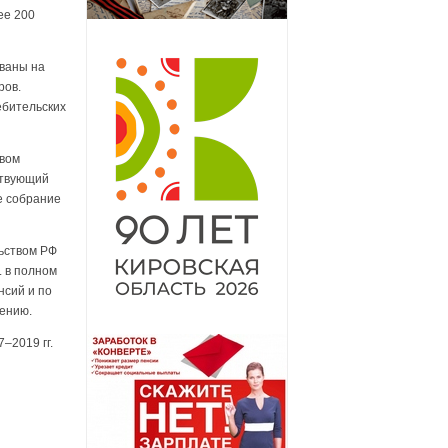
ее 200
ованы на
ров.
ебительских
твом
ствующий
е собрание
ьством РФ
. в полном
нсий и по
чению.
–2019 гг.