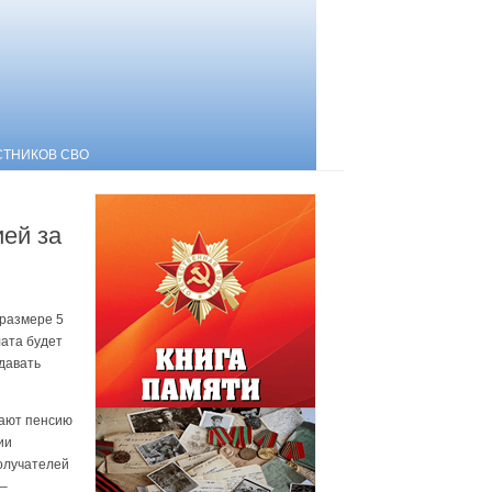
СТНИКОВ СВО
ией за
размере 5
лата будет
давать
чают пенсию
ии
олучателей
 –