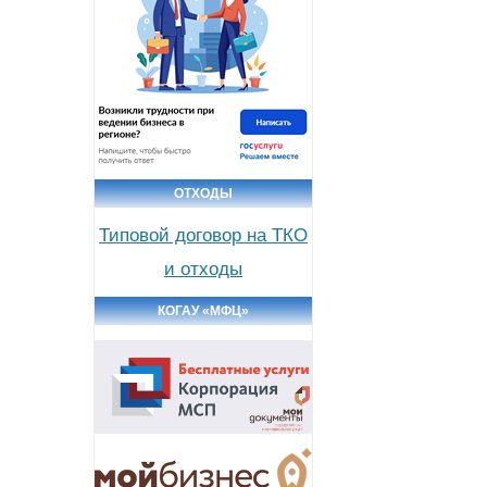
ОТХОДЫ
Типовой договор на ТКО
и отходы
КОГАУ «МФЦ»