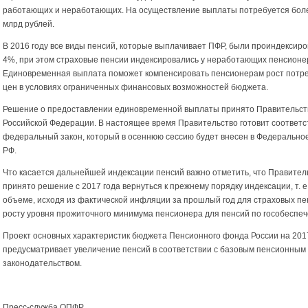
работающих и неработающих. На осуществление выплаты потребуется бол
млрд рублей.
В 2016 году все виды пенсий, которые выплачивает ПФР, были проиндексир
4%, при этом страховые пенсии индексировались у неработающих пенсионе
Единовременная выплата поможет компенсировать пенсионерам рост потр
цен в условиях ограниченных финансовых возможностей бюджета.
Решение о предоставлении единовременной выплаты принято Правительс
Российской Федерации. В настоящее время Правительство готовит соответ
федеральный закон, который в осеннюю сессию будет внесен в Федерально
РФ.
Что касается дальнейшей индексации пенсий важно отметить, что Правител
принято решение с 2017 года вернуться к прежнему порядку индексации, т. е
объеме, исходя из фактической инфляции за прошлый год для страховых пе
росту уровня прожиточного минимума пенсионера для пенсий по гособеспе
Проект основных характеристик бюджета Пенсионного фонда России на 2017
предусматривает увеличение пенсий в соответствии с базовым пенсионным
законодательством.
Пресс-служба ОПФР