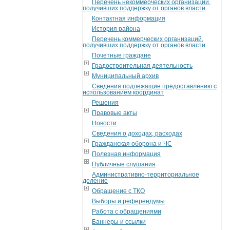
Перечень некоммерческих организаций,
получивших поддержку от органов власти
Контактная информация
История района
Перечень коммерческих организаций,
получивших поддержку от органов власти
Почетные граждане
Градостроительная деятельность
Муниципальный архив
Сведения подлежащие предоставлению с
использованием координат
Решения
Правовые акты
Новости
Сведения о доходах, расходах
Гражданская оборона и ЧС
Полезная информация
Публичные слушания
Административно-территориальное
деление
Обращение с ТКО
Выборы и референдумы
Работа с обращениями
Баннеры и ссылки