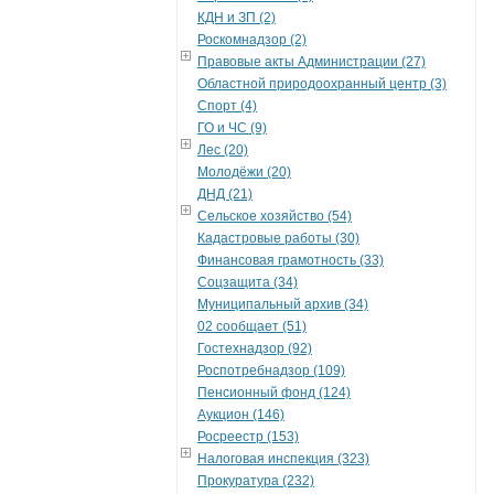
КДН и ЗП (2)
Роскомнадзор (2)
Правовые акты Администрации (27)
Областной природоохранный центр (3)
Спорт (4)
ГО и ЧС (9)
Лес (20)
Молодёжи (20)
ДНД (21)
Сельское хозяйство (54)
Кадастровые работы (30)
Финансовая грамотность (33)
Соцзащита (34)
Муниципальный архив (34)
02 сообщает (51)
Гостехнадзор (92)
Роспотребнадзор (109)
Пенсионный фонд (124)
Аукцион (146)
Росреестр (153)
Налоговая инспекция (323)
Прокуратура (232)