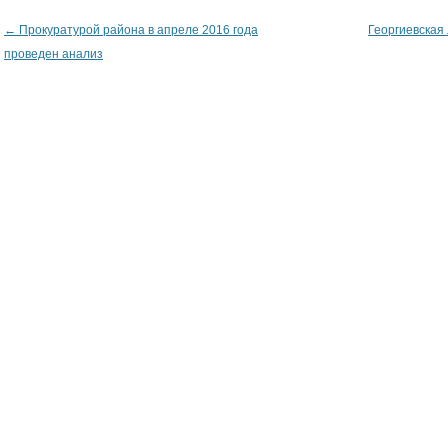
←
Прокуратурой района в апреле 2016 года
Георгиевская
Post navigation
проведен анализ