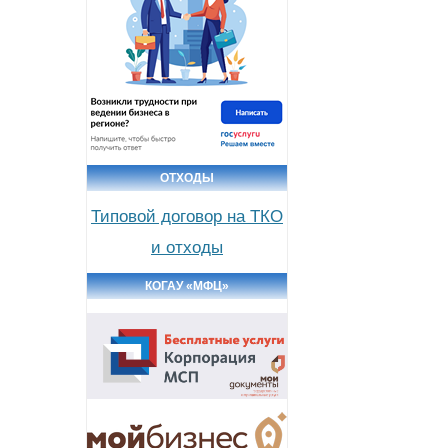
ОТХОДЫ
Типовой договор на ТКО
и отходы
КОГАУ «МФЦ»