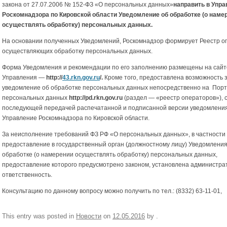
закона от 27.07.2006 № 152-ФЗ «О персональных данных»
направить в Упр
Роскомнадзора по Кировской области Уведомление об обработке (о наме
осуществлять обработку) персональных данных.
На основании полученных Уведомлений, Роскомнадзор формирует Реестр о
осуществляющих обработку персональных данных.
Форма Уведомления и рекомендации по его заполнению размещены на сайт
Управления —
http://
43.
rkn
.
gov
.ru
/.
Кроме того, предоставлена возможность 
уведомление об обработке персональных данных непосредственно на Пор
персональных данных
http://
pd
.r
kn
.
gov
.ru
(раздел — «реестр операторов»), 
последующей передачей распечатанной и подписанной версии уведомления
Управление Роскомнадзора по Кировской области.
За неисполнение требований ФЗ РФ «О персональных данных», в частности
предоставление в государственный орган (должностному лицу) Уведомления
обработке (о намерении осуществлять обработку) персональных данных,
предоставление которого предусмотрено законом, установлена администра
ответственность.
Консультацию по данному вопросу можно получить по тел.: (8332) 63-11-01,
This entry was posted in
Новости
on
12.05.2016
by
.