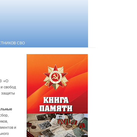
СТНИКОВ СВО
ФЗ «О
 и свобод
е защиты
альные
сбор,
иков,
лиентов и
льного