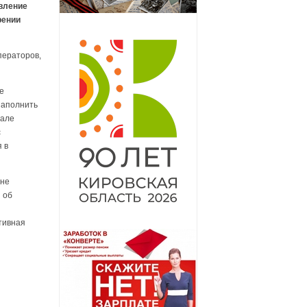
авление
рении
ператоров,
е
заполнить
тале
с
 в
 не
 об
тивная