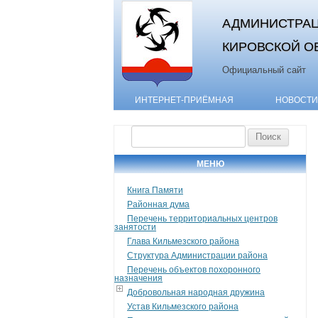
АДМИНИСТРАЦ
КИРОВСКОЙ О
Официальный сайт
ИНТЕРНЕТ-ПРИЁМНАЯ
НОВОСТИ
Найти:
МЕНЮ
Книга Памяти
Районная дума
Перечень территориальных центров
занятости
Глава Кильмезского района
Структура Администрации района
Перечень объектов похоронного
назначения
Добровольная народная дружина
Устав Кильмезского района