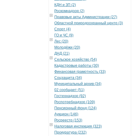
КДН и ЗП (2)
Роскомнадзор (2)
Правовые акты Администрации (27)
Областной природоохранный центр (3)
Спорт (4)
ГО и ЧС (9)
Лес (20)
Молодёжи (20)
ДНД (21)
Сельское хозяйство (54)
Кадастровые работы (30)
Финансовая грамотность (33)
Соцзащита (34)
Муниципальный архив (34)
02 сообщает (51)
Гостехнадзор (92)
Роспотребнадзор (109)
Пенсионный фонд (124)
Аукцион (146)
Росреестр (153)
Налоговая инспекция (323)
Прокуратура (232)