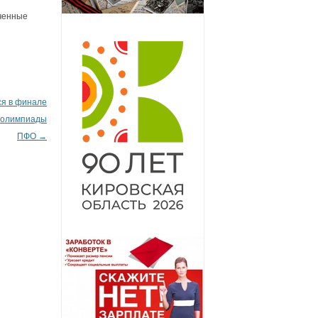
ученные
ся в финале
 олимпиады
ПФО
→