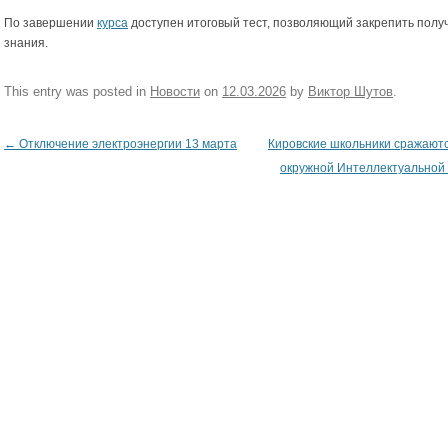
По завершении
курса
доступен итоговый тест, позволяющий закрепить пол
знания.
This entry was posted in
Новости
on
12.03.2026
by
Виктор Шутов
.
←
Отключение электроэнергии 13 марта
Кировские школьники сражают
Post navigation
окружной Интеллектуальной