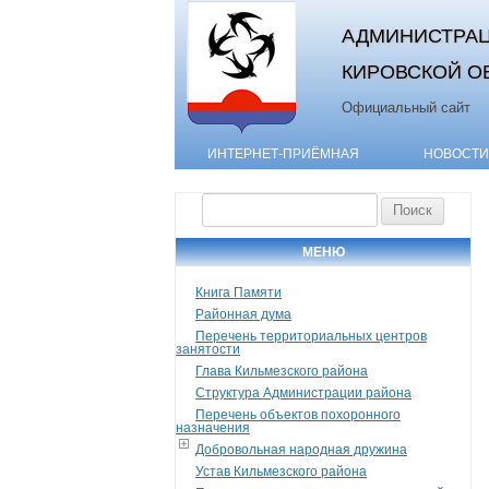
АДМИНИСТРАЦ
КИРОВСКОЙ О
Официальный сайт
ИНТЕРНЕТ-ПРИЁМНАЯ
НОВОСТИ
Найти:
МЕНЮ
Книга Памяти
Районная дума
Перечень территориальных центров
занятости
Глава Кильмезского района
Структура Администрации района
Перечень объектов похоронного
назначения
Добровольная народная дружина
Устав Кильмезского района