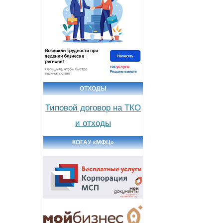
ОТХОДЫ
Типовой договор на ТКО
и отходы
КОГАУ «МФЦ»