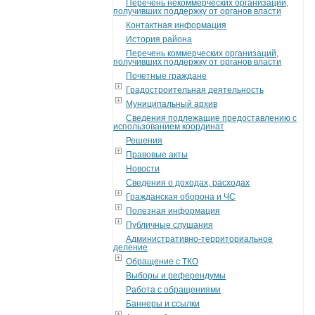
Перечень некоммерческих организаций,
получивших поддержку от органов власти
Контактная информация
История района
Перечень коммерческих организаций,
получивших поддержку от органов власти
Почетные граждане
Градостроительная деятельность
Муниципальный архив
Сведения подлежащие предоставлению с
использованием координат
Решения
Правовые акты
Новости
Сведения о доходах, расходах
Гражданская оборона и ЧС
Полезная информация
Публичные слушания
Административно-территориальное
деление
Обращение с ТКО
Выборы и референдумы
Работа с обращениями
Баннеры и ссылки