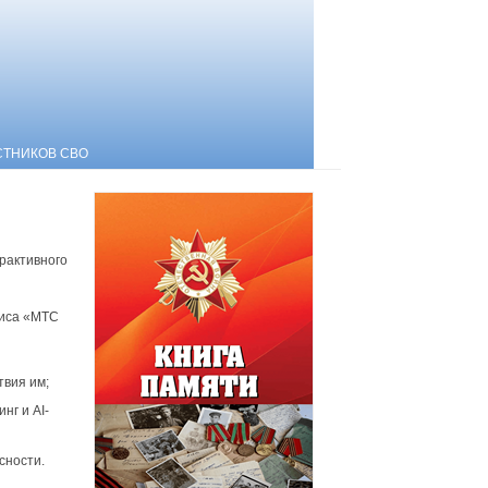
СТНИКОВ СВО
рактивного
виса «МТС
твия им;
нг и AI-
сности.