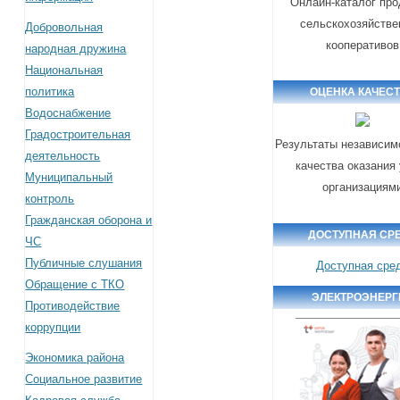
Онлайн-каталог про
сельскохозяйств
Добровольная
кооперативов
народная дружина
Национальная
политика
ОЦЕНКА КАЧЕС
Водоснабжение
Градостроительная
Результаты независим
деятельность
качества оказания
Муниципальный
организациям
контроль
Гражданская оборона и
ДОСТУПНАЯ СР
ЧС
Публичные слушания
Доступная сре
Обращение с ТКО
ЭЛЕКТРОЭНЕРГ
Противодействие
коррупции
Экономика района
Социальное развитие