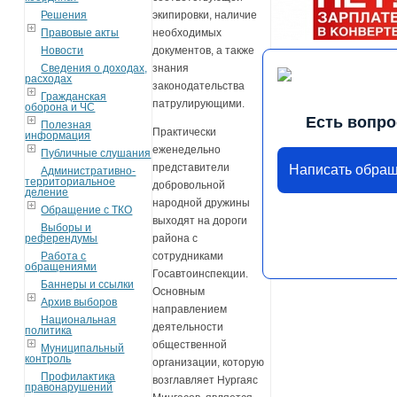
Решения
экипировки, наличие
Правовые акты
необходимых
Новости
документов, а также
Сведения о доходах,
знания
расходах
законодательства
Гражданская
патрулирующими.
оборона и ЧС
Есть вопро
Полезная
Практически
информация
еженедельно
Публичные слушания
представители
Написать обра
Административно-
территориальное
добровольной
деление
народной дружины
Обращение с ТКО
выходят на дороги
Выборы и
референдумы
района с
Работа с
сотрудниками
обращениями
Госавтоинспекции.
Баннеры и ссылки
Основным
Архив выборов
направлением
Национальная
деятельности
политика
общественной
Муниципальный
контроль
организации, которую
Профилактика
возглавляет Нургаяс
правонарушений