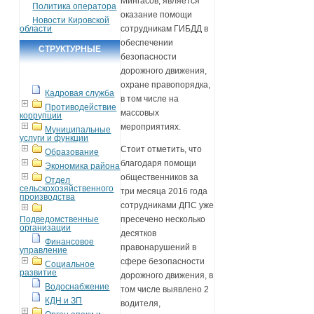
Мингасов, является
Политика оператора
оказание помощи
Новости Кировской
области
сотрудникам ГИБДД в
обеспечении
СТРУКТУРНЫЕ
безопасности
ПОДРАЗДЕЛЕНИЯ
дорожного движения,
охране правопорядка,
Кадровая служба
в том числе на
Противодействие
массовых
коррупции
мероприятиях.
Муниципальные
услуги и функции
Стоит отметить, что
Образование
благодаря помощи
Экономика района
общественников за
Отдел
сельскохозяйственного
три месяца 2016 года
производства
сотрудниками ДПС уже
Подведомственные
пресечено несколько
организации
десятков
Финансовое
правонарушений в
управление
сфере безопасности
Социальное
развитие
дорожного движения, в
Водоснабжение
том числе выявлено 2
КДН и ЗП
водителя,