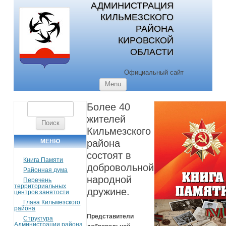
АДМИНИСТРАЦИЯ
КИЛЬМЕЗСКОГО
РАЙОНА
КИРОВСКОЙ
ОБЛАСТИ
Официальный сайт
Skip to content
Menu
Более 40
Найти:
жителей
Кильмезского
МЕНЮ
района
состоят в
Книга Памяти
добровольной
Районная дума
народной
Перечень
территориальных
дружине.
центров занятости
Глава Кильмезского
района
Представители
Структура
Администрации района