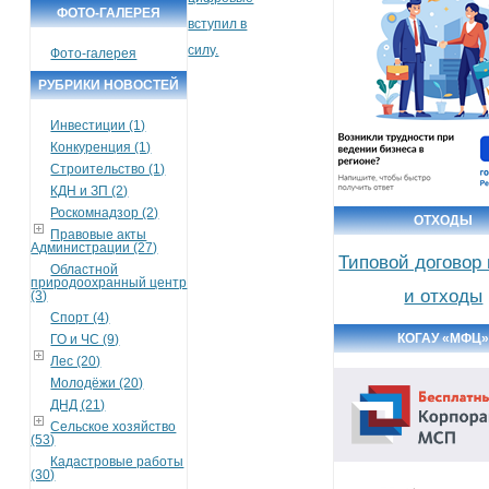
ФОТО-ГАЛЕРЕЯ
вступил в
силу.
Фото-галерея
РУБРИКИ НОВОСТЕЙ
Инвестиции (1)
Конкуренция (1)
Строительство (1)
КДН и ЗП (2)
Роскомнадзор (2)
ОТХОДЫ
Правовые акты
Администрации (27)
Типовой договор
Областной
природоохранный центр
и отходы
(3)
Спорт (4)
КОГАУ «МФЦ
ГО и ЧС (9)
Лес (20)
Молодёжи (20)
ДНД (21)
Сельское хозяйство
(53)
Кадастровые работы
(30)