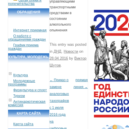
Орган опеки и
управляющими
попечительства
транспортными
ОБРАЩЕНИЯ
средствами в
состоянии
ГРАЖДАН
алкогольного
Интернет приемная
опьянения
О работе с
обращениями граждан
This entry was posted
График приема
граждан
in
ДНД
,
Новости
on
КУЛЬТУРА, МОЛОДЕЖЬ,
28.04.2016
by
Виктор
СПОРТ, ТУРИЗМ
Шутов
.
Культура
←
Приказ о
прямая
Post navigation
Молодежные
программы
замене
линия
→
Физкультура и спорт
аналоговых
Туризм
тахографов
Антинаркотическая
комиссия
с 1 июля
КАРТА САЙТА
2016 года
на
Карта сайта
цифровые