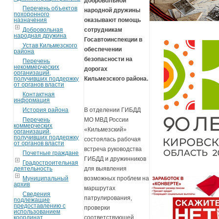
добровольной
Перечень объектов
народной дружины
похоронного
назначения
оказывают помощь
Добровольная
сотрудникам
народная дружина
Госавтоинспекции в
Устав Кильмезского
обеспечении
района
безопасности на
Перечень
некоммерческих
дорогах
организаций,
получивших поддержку
Кильмезского района.
от органов власти
Контактная
информация
История района
В отделении ГИБДД
Перечень
МО МВД России
коммерческих
«Кильмезский»
организаций,
получивших поддержку
состоялась рабочая
от органов власти
встреча руководства
Почетные граждане
ГИБДД и дружинников
Градостроительная
деятельность
для выявления
Муниципальный
возможных проблем на
архив
маршрутах
Сведения
патрулирования,
подлежащие
предоставлению с
проверки
использованием
координат
соответствующей