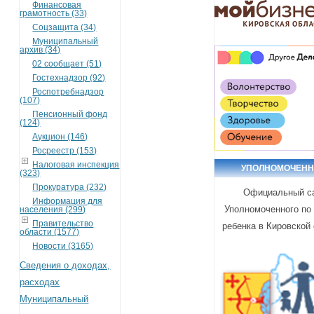
Финансовая
грамотность (33)
Соцзащита (34)
Муниципальный
архив (34)
02 сообщает (51)
Гостехнадзор (92)
Роспотребнадзор
(107)
Пенсионный фонд
(124)
Аукцион (146)
Росреестр (153)
Налоговая инспекция
УПОЛНОМОЧЕН
(323)
Прокуратура (232)
Официальный с
Информация для
Уполномоченного по
населения (299)
Правительство
ребенка в Кировской
области (1577)
Новости (3165)
Сведения о доходах,
расходах
Муниципальный