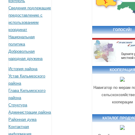
контроль
Сведения подлежащие
предоставлению с
использованием
координат
ГОЛОСУЙ!
Национальная
политика
Добровольная
народная дружина
История района
КООПЕРАЦИ
Устав Кильмезского
района
Навигатор по мерам п
Глава Кильмезского
сельскохозяйстве
района
кооперации
Структура
Администрации района
КАТАЛОГ ПРОДУ
Районная дума
Контактная
информация