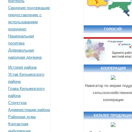
контроль
Сведения подлежащие
предоставлению с
использованием
координат
ГОЛОСУЙ!
Национальная
политика
Добровольная
народная дружина
История района
КООПЕРАЦИЯ
Устав Кильмезского
района
Навигатор по мерам подд
Глава Кильмезского
сельскохозяйственно
района
кооперации
Структура
Администрации района
КАТАЛОГ ПРОДУКЦИ
Районная дума
Контактная
информация