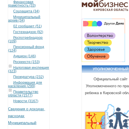
Финансовая
грамотность (33)
Соцзащита (34)
Муниципальный
архив (34)
02 сообщает (51)
Гостехнадзор (92)
Роспотребнадзор
(109)
Пенсионный фонд
(124)
Аукцион (146)
Росреестр (153)
Налоговая инспекция
УПОЛНОМОЧЕННЫЙ
(323)
Прокуратура (232)
Официальный сайт
Информация для
Уполномоченного по пр
населения (299)
Правительство
ребенка в Кировской обл
области (1577)
Новости (3167)
Сведения о доходах,
расходах
Муниципальный