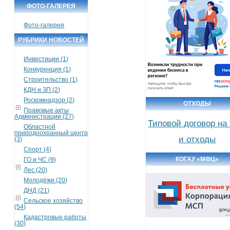
ФОТО-ГАЛЕРЕЯ
Фото-галерея
РУБРИКИ НОВОСТЕЙ
Инвестиции (1)
Конкуренция (1)
Строительство (1)
КДН и ЗП (2)
Роскомнадзор (2)
ОТХОДЫ
Правовые акты
Администрации (27)
Типовой договор на
Областной
природоохранный центр
и отходы
(3)
Спорт (4)
КОГАУ «МФЦ»
ГО и ЧС (9)
Лес (20)
Молодёжи (20)
ДНД (21)
Сельское хозяйство
(54)
Кадастровые работы
(30)