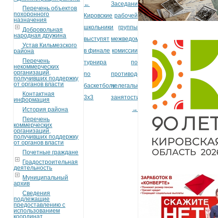
←
Заседание
Post navigation
Перечень объектов
похоронного
Кировские
рабочей
назначения
школьники
группы
Добровольная
народная дружина
выступят
межведомственной
Устав Кильмезского
в финале
комиссии
района
Перечень
турнира
по
некоммерческих
организаций,
по
противодействию
получивших поддержку
от органов власти
баскетболу
нелегальной
Контактная
3х3
занятости
информация
→
История района
Перечень
коммерческих
организаций,
получивших поддержку
от органов власти
Почетные граждане
Градостроительная
деятельность
Муниципальный
архив
Сведения
подлежащие
предоставлению с
использованием
координат