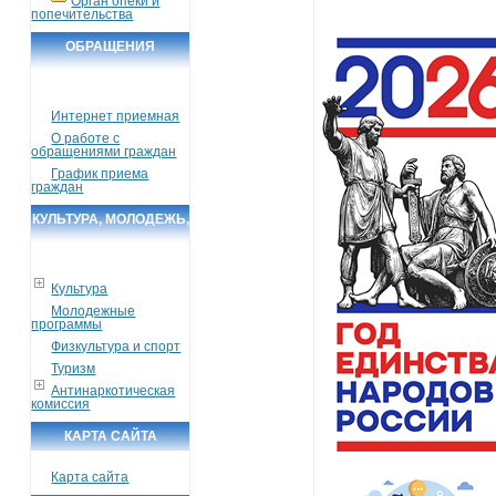
Орган опеки и
попечительства
ОБРАЩЕНИЯ
ГРАЖДАН
Интернет приемная
О работе с
обращениями граждан
График приема
граждан
КУЛЬТУРА, МОЛОДЕЖЬ,
СПОРТ, ТУРИЗМ
Культура
Молодежные
программы
Физкультура и спорт
Туризм
Антинаркотическая
комиссия
КАРТА САЙТА
Карта сайта