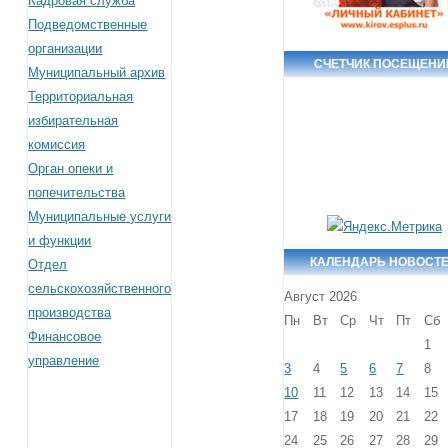
Кадровая служба
Подведомственные
организации
СЧЕТЧИК ПОСЕЩЕНИ
Муниципальный архив
Территориальная
избирательная
комиссия
Орган опеки и
попечительства
Муниципальные услуги
и функции
КАЛЕНДАРЬ НОВОСТ
Отдел
сельскохозяйственного
Август 2026
производства
Пн
Вт
Ср
Чт
Пт
Сб
Финансовое
1
управление
3
4
5
6
7
8
10
11
12
13
14
15
17
18
19
20
21
22
24
25
26
27
28
29