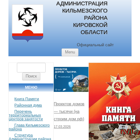
АДМИНИСТРАЦИЯ
КИЛЬМЕЗСКОГО
РАЙОНА
КИРОВСКОЙ
ОБЛАСТИ
Официальный сайт
Skip to content
Menu
Найти:
МЕНЮ
Книга Памяти
Проектов домов
Районная дума
— тысячи (на
Перечень
территориальных
строим.дом.рф)
центров занятости
Глава Кильмезского
17.03.2026
района
Структура
Администрации района