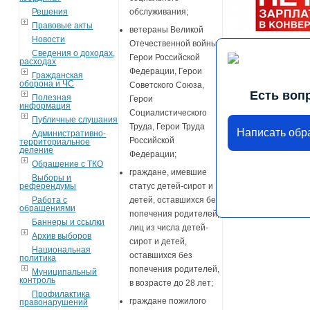
Решения
обслуживания;
Правовые акты
ветераны Великой
Новости
Отечественной войны,
Сведения о доходах,
Герои Российской
расходах
Федерации, Герои
Гражданская
оборона и ЧС
Советского Союза,
Есть воп
Полезная
Герои
информация
Социалистического
Публичные слушания
Труда, Герои Труда
Написать об
Административно-
Российской
территориальное
деление
Федерации;
Обращение с ТКО
граждане, имевшие
Выборы и
референдумы
статус детей-сирот и
Работа с
детей, оставшихся без
обращениями
попечения родителей,
Баннеры и ссылки
лиц из числа детей-
Архив выборов
сирот и детей,
Национальная
оставшихся без
политика
попечения родителей,
Муниципальный
контроль
в возрасте до 28 лет;
Профилактика
граждане пожилого
правонарушений