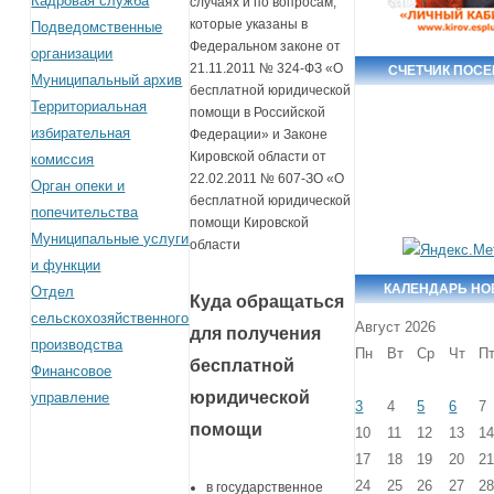
Кадровая служба
случаях и по вопросам,
которые указаны в
Подведомственные
Федеральном законе от
организации
21.11.2011 № 324-ФЗ «О
СЧЕТЧИК ПОС
Муниципальный архив
бесплатной юридической
Территориальная
помощи в Российской
избирательная
Федерации» и Законе
Кировской области от
комиссия
22.02.2011 № 607-ЗО «О
Орган опеки и
бесплатной юридической
попечительства
помощи Кировской
Муниципальные услуги
области
и функции
КАЛЕНДАРЬ НО
Отдел
Куда обращаться
сельскохозяйственного
Август 2026
для получения
производства
Пн
Вт
Ср
Чт
П
бесплатной
Финансовое
юридической
управление
3
4
5
6
7
помощи
10
11
12
13
1
17
18
19
20
2
24
25
26
27
2
в государственное