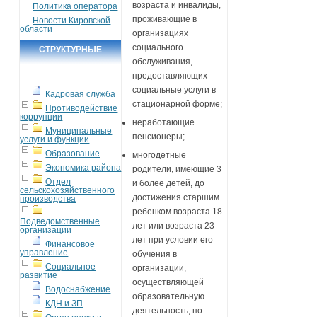
возраста и инвалиды,
Политика оператора
проживающие в
Новости Кировской
области
организациях
социального
СТРУКТУРНЫЕ
обслуживания,
ПОДРАЗДЕЛЕНИЯ
предоставляющих
социальные услуги в
Кадровая служба
стационарной форме;
Противодействие
коррупции
неработающие
Муниципальные
пенсионеры;
услуги и функции
Образование
многодетные
Экономика района
родители, имеющие 3
Отдел
и более детей, до
сельскохозяйственного
достижения старшим
производства
ребенком возраста 18
Подведомственные
лет или возраста 23
организации
лет при условии его
Финансовое
управление
обучения в
Социальное
организации,
развитие
осуществляющей
Водоснабжение
образовательную
КДН и ЗП
деятельность, по