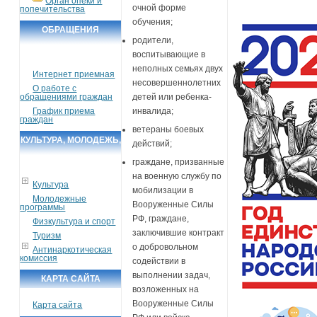
Орган опеки и
очной форме
попечительства
обучения;
ОБРАЩЕНИЯ
родители,
ГРАЖДАН
воспитывающие в
неполных семьях двух
Интернет приемная
несовершеннолетних
О работе с
обращениями граждан
детей или ребенка-
График приема
инвалида;
граждан
ветераны боевых
КУЛЬТУРА, МОЛОДЕЖЬ,
действий;
СПОРТ, ТУРИЗМ
граждане, призванные
на военную службу по
Культура
мобилизации в
Молодежные
Вооруженные Силы
программы
РФ, граждане,
Физкультура и спорт
заключившие контракт
Туризм
о добровольном
Антинаркотическая
комиссия
содействии в
выполнении задач,
КАРТА САЙТА
возложенных на
Вооруженные Силы
Карта сайта