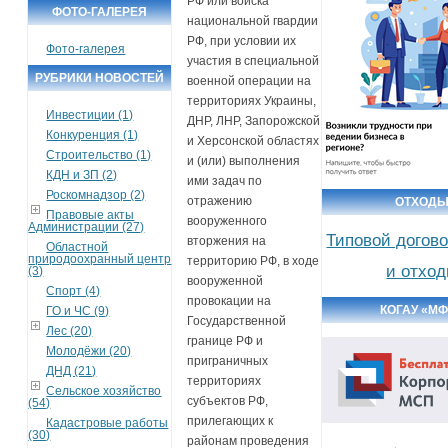
РФ или войска
ФОТО-ГАЛЕРЕЯ
национальной гвардии
РФ, при условии их
Фото-галерея
участия в специальной
РУБРИКИ НОВОСТЕЙ
военной операции на
территориях Украины,
Инвестиции (1)
ДНР, ЛНР, Запорожской
Конкуренция (1)
и Херсонской областях
Строительство (1)
и (или) выполнения
КДН и ЗП (2)
ими задач по
Роскомнадзор (2)
отражению
ОТХОД
Правовые акты
вооруженного
Администрации (27)
Типовой догов
вторжения на
Областной
природоохранный центр
территорию РФ, в ходе
и отхо
(3)
вооруженной
Спорт (4)
провокации на
КОГАУ «М
ГО и ЧС (9)
Государственной
Лес (20)
границе РФ и
Молодёжи (20)
приграничных
ДНД (21)
территориях
Сельское хозяйство
субъектов РФ,
(54)
прилегающих к
Кадастровые работы
(30)
районам проведения