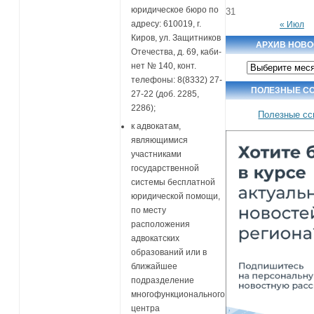
юридическое бюро по
31
адресу: 610019, г.
« Июл
Киров, ул. Защитников
АРХИВ НОВО
Отечества, д. 69, каби-
Архив
нет № 140, конт.
новостей
телефоны: 8(8332) 27-
ПОЛЕЗНЫЕ С
27-22 (доб. 2285,
2286);
Полезные сс
к адвокатам,
являющимися
участниками
государственной
системы бесплатной
юридической помощи,
по месту
расположения
адвокатских
образований или в
ближайшее
подразделение
многофункционального
центра