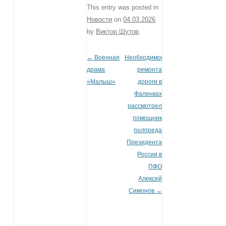
This entry was posted in
Новости
on
04.03.2026
by
Виктор Шутов
.
←
Военная
Необходимость
Post navigation
драма
ремонта
«Малыш»
дороги в
Фаленках
рассмотрел
помощник
полпреда
Президента
России в
ПФО
Алексей
Симонов
→