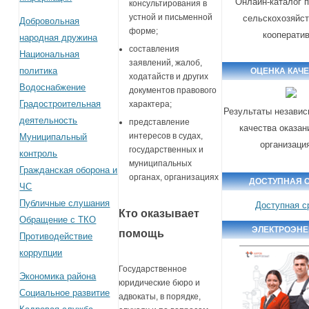
Онлайн-каталог 
консультирования в
устной и письменной
сельскохозяйс
Добровольная
форме;
кооперати
народная дружина
составления
Национальная
заявлений, жалоб,
политика
ОЦЕНКА КАЧ
ходатайств и других
Водоснабжение
документов правового
Градостроительная
характера;
Результаты независ
деятельность
представление
качества оказан
интересов в судах,
Муниципальный
организаци
государственных и
контроль
муниципальных
Гражданская оборона и
органах, организациях
ДОСТУПНАЯ 
ЧС
Публичные слушания
Доступная с
Кто оказывает
Обращение с ТКО
ЭЛЕКТРОЭНЕ
помощь
Противодействие
коррупции
Государственное
Экономика района
юридические бюро и
Социальное развитие
адвокаты, в порядке,