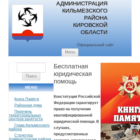
АДМИНИСТРАЦИЯ
КИЛЬМЕЗСКОГО
РАЙОНА
КИРОВСКОЙ
ОБЛАСТИ
Официальный сайт
Skip to content
Menu
Бесплатная
Найти:
юридическая
помощь
МЕНЮ
Конституция Российской
Книга Памяти
Федерации гарантирует
Районная дума
право на получение
Перечень
территориальных
квалифицированной
центров занятости
юридической помощи.
В
Глава Кильмезского
случаях,
района
предусмотренных
Структура
Администрации района