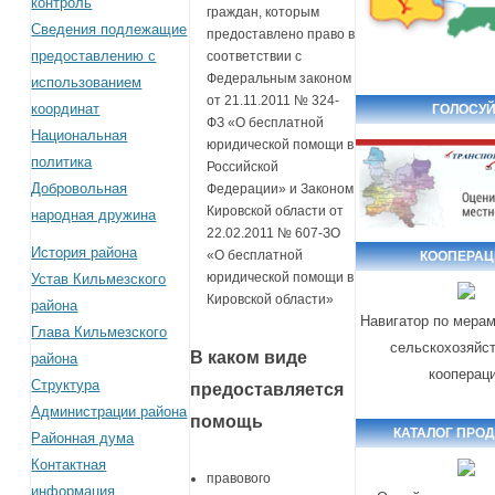
контроль
граждан, которым
Сведения подлежащие
предоставлено право в
предоставлению с
соответствии с
Федеральным законом
использованием
от 21.11.2011 № 324-
координат
ГОЛОСУЙ
ФЗ «О бесплатной
Национальная
юридической помощи в
политика
Российской
Добровольная
Федерации» и Законом
Кировской области от
народная дружина
22.02.2011 № 607-ЗО
История района
«О бесплатной
КООПЕРАЦ
юридической помощи в
Устав Кильмезского
Кировской области»
района
Навигатор по мера
Глава Кильмезского
сельскохозяйс
В каком виде
района
кооперац
Структура
предоставляется
Администрации района
помощь
КАТАЛОГ ПРО
Районная дума
Контактная
правового
информация