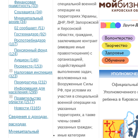
Финансовая
специальной военной
грамотность (33)
операции на
Соцзащита (34)
территориях Украины,
Муниципальный
архив (34)
ДНР, ЛНР, Запорожской
02 сообщает (51)
и Херсонской
Гостехнадзор (92)
областях, граждане,
Роспотребнадзор
заключившие контракт
(107)
(имевшие иные
Пенсионный фонд
правоотношения) с
(124)
организацией,
Аукцион (146)
содействующей
Росреестр (153)
выполнению задач,
Налоговая инспекция
УПОЛНОМОЧ
(323)
возложенных на
Прокуратура (232)
Вооруженные Силы
Официальный
Информация для
РФ, при условии их
Уполномоченного 
населения (299)
участия в специальной
Правительство
ребенка в Кировск
области (1577)
военной операции на
Новости (3165)
указанных
территориях, а также
Сведения о доходах,
члены семей
расходах
указанных граждан;
Муниципальный
иные категории