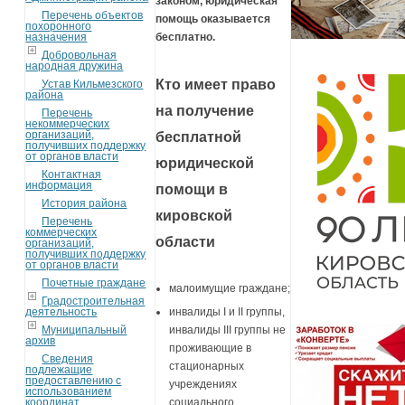
законом, юридическая
Перечень объектов
помощь оказывается
похоронного
назначения
бесплатно.
Добровольная
народная дружина
Кто имеет право
Устав Кильмезского
района
на получение
Перечень
некоммерческих
организаций,
бесплатной
получивших поддержку
от органов власти
юридической
Контактная
информация
помощи в
История района
кировской
Перечень
коммерческих
области
организаций,
получивших поддержку
от органов власти
Почетные граждане
малоимущие граждане;
Градостроительная
деятельность
инвалиды I и II группы,
Муниципальный
инвалиды III группы не
архив
проживающие в
Сведения
стационарных
подлежащие
предоставлению с
учреждениях
использованием
координат
социального