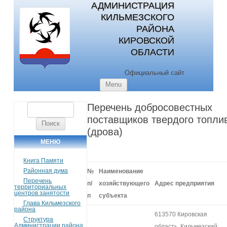
АДМИНИСТРАЦИЯ
КИЛЬМЕЗСКОГО
РАЙОНА
КИРОВСКОЙ
ОБЛАСТИ
Официальный сайт
Skip to content
Menu
Перечень добросовестных
Найти:
поставщиков твердого топли
(дрова)
МЕНЮ
Книга Памяти
Районная дума
№
Наименование
Перечень
п/
хозяйствующего
Адрес предприятия
территориальных
центров занятости
п
субъекта
Глава Кильмезского
района
613570 Кировская
Структура
Администрации района
область, Кильмезский