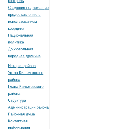
контроль
Сведения подлежащие
предоставлению с
использованием
координат
Национальная
политика
Добровольная
народная дружина
История района
Устав Кильмезского
района
Глава Кильмезского
района
Структура
Администрации района
Районная дума
Контактная
информация