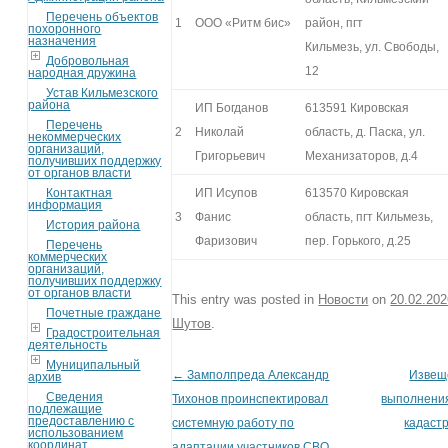
Перечень объектов
1
ООО «Ритм бис»
район, пгт
похоронного
назначения
Кильмезь, ул. Свободы,
Добровольная
12
народная дружина
Устав Кильмезского
района
ИП Богданов
613591 Кировская
Перечень
2
Николай
область, д. Паска, ул.
некоммерческих
организаций,
Григорьевич
Механизаторов, д.4
получивших поддержку
от органов власти
Контактная
ИП Исупов
613570 Кировская
информация
3
Фанис
область, пгт Кильмезь,
История района
Фаризович
пер. Горького, д.25
Перечень
коммерческих
организаций,
получивших поддержку
от органов власти
This entry was posted in
Новости
on
20.02.20
Почетные граждане
Шутов
.
Градостроительная
деятельность
Муниципальный
←
Замполпреда Александр
Извещ
Post navigation
архив
Сведения
Тихонов проинспектировал
выполнени
подлежащие
предоставлению с
системную работу по
кадаст
использованием
координат
адаптации участников СВО