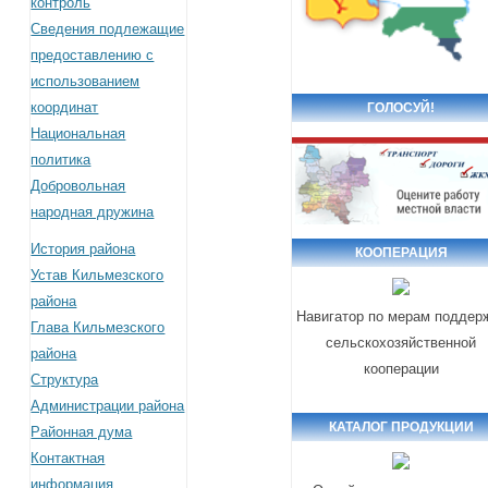
контроль
Сведения подлежащие
предоставлению с
использованием
координат
ГОЛОСУЙ!
Национальная
политика
Добровольная
народная дружина
История района
КООПЕРАЦИЯ
Устав Кильмезского
района
Навигатор по мерам поддер
Глава Кильмезского
сельскохозяйственной
района
кооперации
Структура
Администрации района
КАТАЛОГ ПРОДУКЦИИ
Районная дума
Контактная
информация