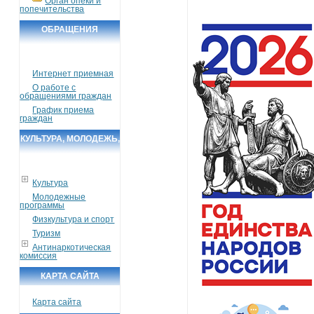
Орган опеки и
попечительства
ОБРАЩЕНИЯ
ГРАЖДАН
Интернет приемная
О работе с
обращениями граждан
График приема
граждан
КУЛЬТУРА, МОЛОДЕЖЬ,
СПОРТ, ТУРИЗМ
Культура
Молодежные
программы
Физкультура и спорт
Туризм
Антинаркотическая
комиссия
КАРТА САЙТА
Карта сайта