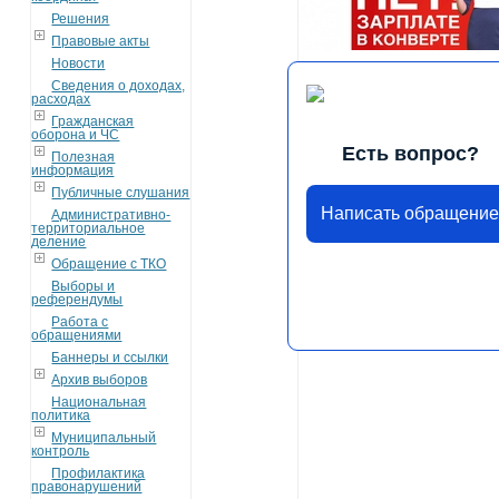
Решения
Правовые акты
Новости
Сведения о доходах,
расходах
Гражданская
оборона и ЧС
Есть вопрос?
Полезная
информация
Публичные слушания
Написать обращени
Административно-
территориальное
деление
Обращение с ТКО
Выборы и
референдумы
Работа с
обращениями
Баннеры и ссылки
Архив выборов
Национальная
политика
Муниципальный
контроль
Профилактика
правонарушений