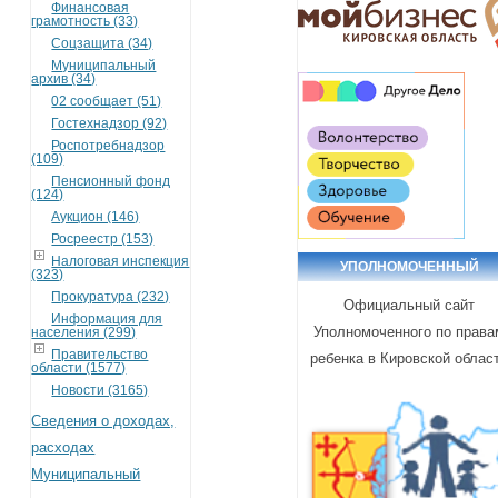
Финансовая
грамотность (33)
Соцзащита (34)
Муниципальный
архив (34)
02 сообщает (51)
Гостехнадзор (92)
Роспотребнадзор
(109)
Пенсионный фонд
(124)
Аукцион (146)
Росреестр (153)
Налоговая инспекция
УПОЛНОМОЧЕННЫЙ
(323)
Прокуратура (232)
Официальный сайт
Информация для
Уполномоченного по права
населения (299)
Правительство
ребенка в Кировской облас
области (1577)
Новости (3165)
Сведения о доходах,
расходах
Муниципальный