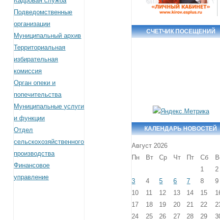
Кадровая служба
Подведомственные
организации
СЧЕТЧИК ПОСЕЩЕНИЙ
Муниципальный архив
Территориальная
избирательная
комиссия
Орган опеки и
попечительства
Муниципальные услуги
и функции
КАЛЕНДАРЬ НОВОСТЕЙ
Отдел
сельскохозяйственного
Август 2026
производства
Пн
Вт
Ср
Чт
Пт
Сб
В
Финансовое
1
2
управление
3
4
5
6
7
8
9
10
11
12
13
14
15
1
17
18
19
20
21
22
2
24
25
26
27
28
29
3