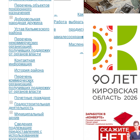
Перечень объектов
похоронного
назначения
←
Как
Post navigation
Добровольная
Работа
выбрать
народная дружина
Устав Кильмезского
в
продукты
района
авиалесоохране
к
Перечень
некоммерческих
Масленице
организаций,
получивших поддержку
→
от органов власти
Контактная
информация
История района
Перечень
коммерческих
организаций,
получивших поддержку
от органов власти
Почетные граждане
Градостроительная
деятельность
Муниципальный
архив
Сведения
подлежащие
предоставлению с
использованием
координат