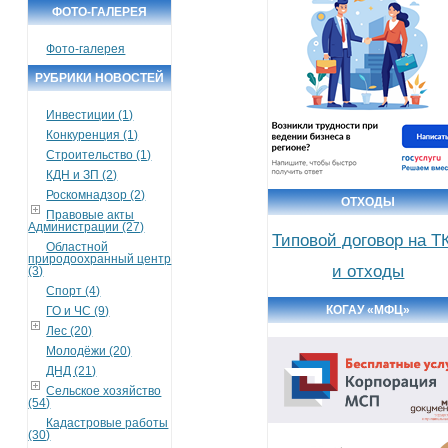
ФОТО-ГАЛЕРЕЯ
Фото-галерея
РУБРИКИ НОВОСТЕЙ
Инвестиции (1)
Конкуренция (1)
Строительство (1)
КДН и ЗП (2)
Роскомнадзор (2)
ОТХОДЫ
Правовые акты
Администрации (27)
Типовой договор на Т
Областной
природоохранный центр
и отходы
(3)
Спорт (4)
КОГАУ «МФЦ»
ГО и ЧС (9)
Лес (20)
Молодёжи (20)
ДНД (21)
Сельское хозяйство
(54)
Кадастровые работы
(30)