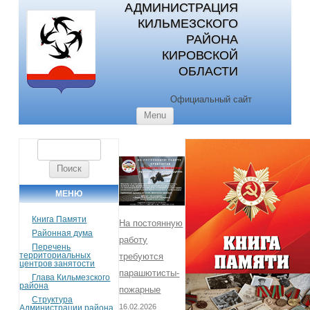
АДМИНИСТРАЦИЯ
КИЛЬМЕЗСКОГО
РАЙОНА
КИРОВСКОЙ
ОБЛАСТИ
Официальный сайт
Skip to content
Menu
Найти:
МЕНЮ
Книга Памяти
На постоянную
Районная дума
работу
Перечень
территориальных
требуются
центров занятости
парашютисты-
Глава Кильмезского
района
пожарные
Структура
16.02.2026
Администрации района