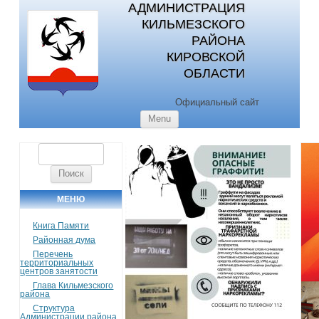
АДМИНИСТРАЦИЯ
КИЛЬМЕЗСКОГО
РАЙОНА
КИРОВСКОЙ
ОБЛАСТИ
Официальный сайт
Skip to content
Menu
Найти:
МЕНЮ
Книга Памяти
Районная дума
Перечень
территориальных
центров занятости
Глава Кильмезского
района
Структура
Администрации района