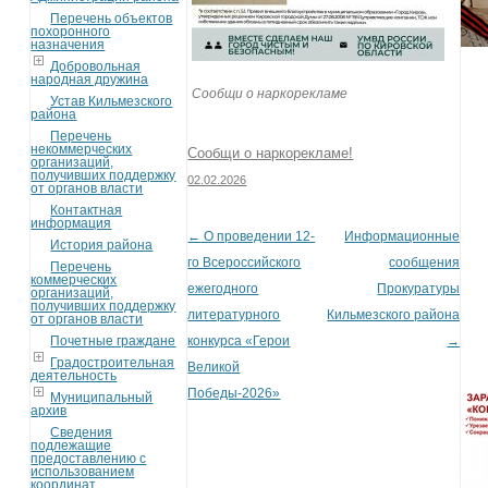
Перечень объектов
похоронного
назначения
Добровольная
народная дружина
Сообщи о наркорекламе
Устав Кильмезского
района
Перечень
некоммерческих
Сообщи о наркорекламе!
организаций,
получивших поддержку
02.02.2026
от органов власти
Контактная
информация
←
О проведении 12-
Информационные
Post navigation
История района
го Всероссийского
сообщения
Перечень
коммерческих
ежегодного
Прокуратуры
организаций,
получивших поддержку
литературного
Кильмезского района
от органов власти
Почетные граждане
конкурса «Герои
→
Градостроительная
Великой
деятельность
Победы-2026»
Муниципальный
архив
Сведения
подлежащие
предоставлению с
использованием
координат