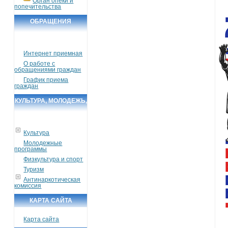
Орган опеки и
попечительства
ОБРАЩЕНИЯ
ГРАЖДАН
Интернет приемная
О работе с
обращениями граждан
График приема
граждан
КУЛЬТУРА, МОЛОДЕЖЬ,
СПОРТ, ТУРИЗМ
Культура
Молодежные
программы
Физкультура и спорт
Туризм
Антинаркотическая
комиссия
КАРТА САЙТА
Карта сайта