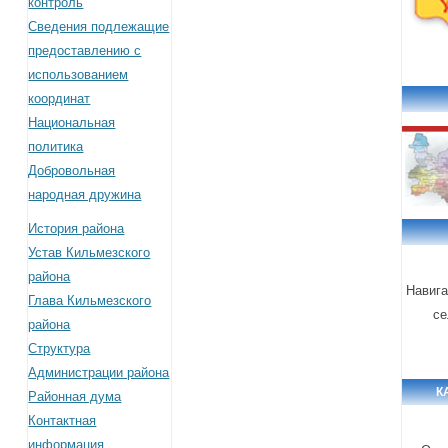
контроль
Сведения подлежащие
предоставлению с
использованием
координат
Национальная
политика
Добровольная
народная дружина
История района
Устав Кильмезского
района
Навига
Глава Кильмезского
се
района
Структура
Администрации района
К
Районная дума
Контактная
информация