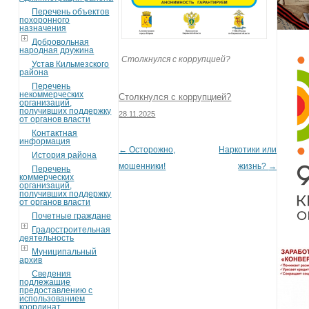
Перечень объектов
похоронного
назначения
Добровольная
народная дружина
Столкнулся с коррупцией?
Устав Кильмезского
района
Перечень
некоммерческих
Столкнулся с коррупцией?
организаций,
получивших поддержку
28.11.2025
от органов власти
Контактная
информация
←
Осторожно,
Наркотики или
Post navigation
История района
мошенники!
жизнь?
→
Перечень
коммерческих
организаций,
получивших поддержку
от органов власти
Почетные граждане
Градостроительная
деятельность
Муниципальный
архив
Сведения
подлежащие
предоставлению с
использованием
координат