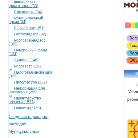
Финансовая
грамотность (33)
Соцзащита (34)
Муниципальный
архив (34)
02 сообщает (51)
Гостехнадзор (92)
Роспотребнадзор
(109)
Пенсионный фонд
(124)
Аукцион (146)
Росреестр (153)
Налоговая инспекция
(323)
Прокуратура (232)
Информация для
Упол
населения (299)
Правительство
ребен
области (1577)
Новости (3165)
Сведения о доходах,
расходах
Муниципальный