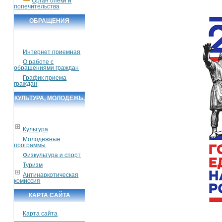
Орган опеки и
попечительства
ОБРАЩЕНИЯ
ГРАЖДАН
Интернет приемная
О работе с
обращениями граждан
График приема
граждан
КУЛЬТУРА, МОЛОДЕЖЬ,
СПОРТ, ТУРИЗМ
Культура
Молодежные
программы
Физкультура и спорт
Туризм
Антинаркотическая
комиссия
КАРТА САЙТА
Карта сайта