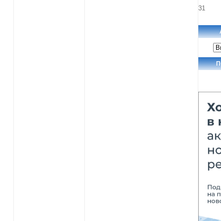
31
Ар
но
П