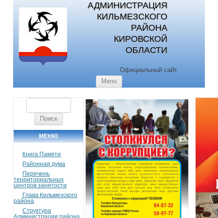
АДМИНИСТРАЦИЯ
КИЛЬМЕЗСКОГО
РАЙОНА
КИРОВСКОЙ
ОБЛАСТИ
Официальный сайт
Skip to content
Menu
Найти:
МЕНЮ
Книга Памяти
Районная дума
Перечень
территориальных
центров занятости
Глава Кильмезского
района
Структура
Администрации района