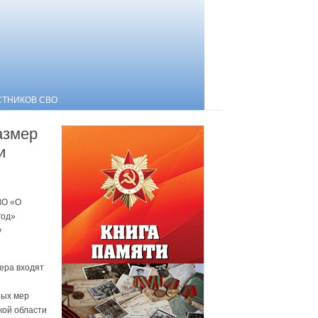
СТНИКОВ СВО
азмер
и
ЗО «О
год»
у
ера входят
ных мер
кой области