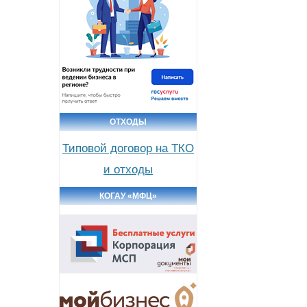
ОТХОДЫ
Типовой договор на ТКО
и отходы
КОГАУ «МФЦ»