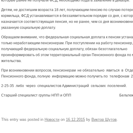
которые ранее не получали ФСД, необходимо подать заявление в декабре.
Детям, не достигшим возраста 18 лет, получающим пенсию по случаю потер
кормильца, ФСД устанавливается в беззаявительном порядке со дня, с котор
назначается соответствующая пенсия, но не ранее, чем со дня возникновен
указанную социальную доплату.
Обращаем внимание, что федеральная социальная доплата к пенсии устан
только неработающим пенсионерам. При поступлении на работу пенсионер,
получающий федеральную социальную доплату, обязан безотлагательно
проинформировать об этом территориальный орган Пенсионного фонда по 
жительства.
При возникновении вопросов, пенсионерам не обязательно явиться в Отд
Пенсионного фонда, полную информацию можно получить по телефонам 2-
2-25-35 либо через специалистов Администраций сельских поселений.
Старший специалист группы НПП и ОПП Бельтюкова
This entry was posted in
Новости
on
16.12.2015
by
Виктор Шутов
.