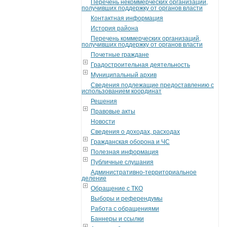
Перечень некоммерческих организаций,
получивших поддержку от органов власти
Контактная информация
История района
Перечень коммерческих организаций,
получивших поддержку от органов власти
Почетные граждане
Градостроительная деятельность
Муниципальный архив
Сведения подлежащие предоставлению с
использованием координат
Решения
Правовые акты
Новости
Сведения о доходах, расходах
Гражданская оборона и ЧС
Полезная информация
Публичные слушания
Административно-территориальное
деление
Обращение с ТКО
Выборы и референдумы
Работа с обращениями
Баннеры и ссылки