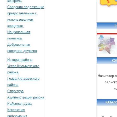
контроль
Сведения подлежащие
предоставлению с
использованием
координат
Г
Национальная
политика
Добровольная
народная дружина
История района
КО
Устав Кильмезского
района
Навигатор 
Глава Кильмезского
сельск
района
к
Структура
Администрации района
КАТАЛ
Районная дума
Контактная
информация