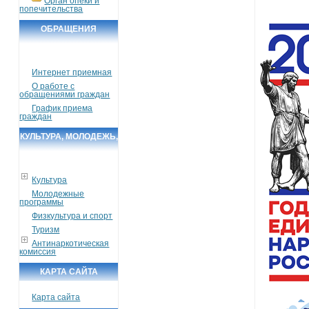
Орган опеки и
попечительства
ОБРАЩЕНИЯ
ГРАЖДАН
Интернет приемная
О работе с
обращениями граждан
График приема
граждан
КУЛЬТУРА, МОЛОДЕЖЬ,
СПОРТ, ТУРИЗМ
Культура
Молодежные
программы
Физкультура и спорт
Туризм
Антинаркотическая
комиссия
КАРТА САЙТА
Карта сайта