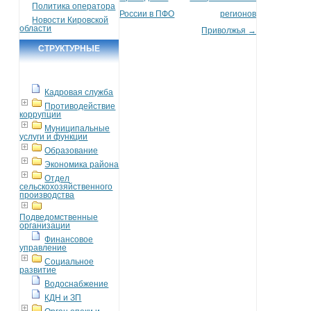
Политика оператора
России в ПФО
регионов
Новости Кировской
области
Приволжья
→
СТРУКТУРНЫЕ
ПОДРАЗДЕЛЕНИЯ
Кадровая служба
Противодействие
коррупции
Муниципальные
услуги и функции
Образование
Экономика района
Отдел
сельскохозяйственного
производства
Подведомственные
организации
Финансовое
управление
Социальное
развитие
Водоснабжение
КДН и ЗП