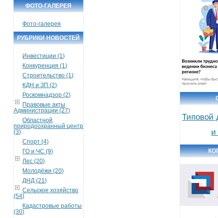
ФОТО-ГАЛЕРЕЯ
Фото-галерея
РУБРИКИ НОВОСТЕЙ
Инвестиции (1)
Конкуренция (1)
Строительство (1)
КДН и ЗП (2)
Роскомнадзор (2)
Правовые акты
Администрации (27)
Типовой 
Областной
природоохранный центр
и
(3)
Спорт (4)
КО
ГО и ЧС (9)
Лес (20)
Молодёжи (20)
ДНД (21)
Сельское хозяйство
(54)
Кадастровые работы
(30)