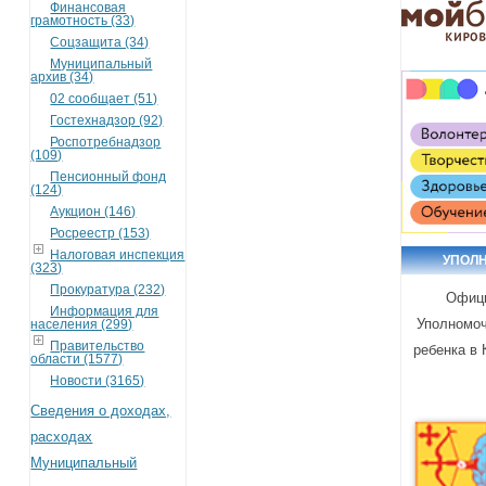
Финансовая
грамотность (33)
Соцзащита (34)
Муниципальный
архив (34)
02 сообщает (51)
Гостехнадзор (92)
Роспотребнадзор
(109)
Пенсионный фонд
(124)
Аукцион (146)
Росреестр (153)
Налоговая инспекция
УПОЛ
(323)
Прокуратура (232)
Офиц
Информация для
Уполномоч
населения (299)
Правительство
ребенка в 
области (1577)
Новости (3165)
Сведения о доходах,
расходах
Муниципальный