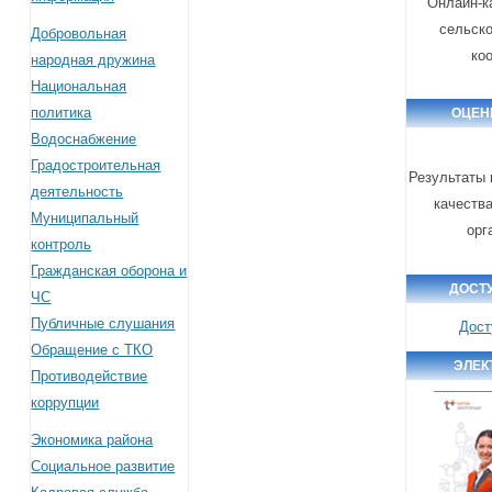
Онлайн-к
сельск
Добровольная
ко
народная дружина
Национальная
политика
ОЦЕН
Водоснабжение
Градостроительная
Результаты 
деятельность
качества
Муниципальный
орг
контроль
Гражданская оборона и
ДОСТ
ЧС
Публичные слушания
Дост
Обращение с ТКО
ЭЛЕК
Противодействие
коррупции
Экономика района
Социальное развитие