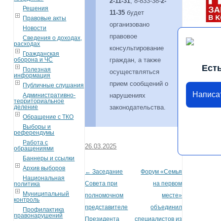
2-11-31
, 8-833-38-
2-
Решения
11-35
будет
Правовые акты
организовано
Новости
правовое
Сведения о доходах,
расходах
консультирование
Гражданская
оборона и ЧС
граждан, а также
Ест
Полезная
осуществляться
информация
прием сообщений о
Публичные слушания
Написа
Административно-
нарушениях
территориальное
деление
законодательства.
Обращение с ТКО
Выборы и
референдумы
Работа с
26.03.2025
обращениями
Баннеры и ссылки
Архив выборов
←
Заседание
Форум «Семья
Post navigation
Национальная
Совета при
на первом
политика
Муниципальный
полномочном
месте»
контроль
представителе
объединил
Профилактика
правонарушений
Президента
специалистов из