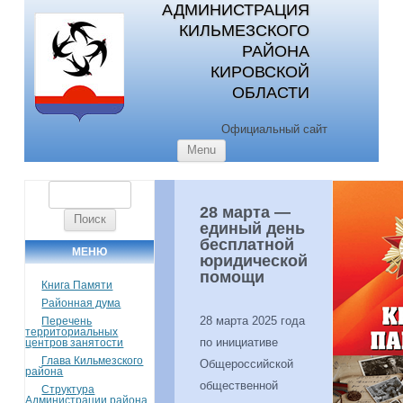
АДМИНИСТРАЦИЯ
КИЛЬМЕЗСКОГО
РАЙОНА
КИРОВСКОЙ
ОБЛАСТИ
Официальный сайт
Skip to content
Menu
Найти:
28 марта —
единый день
бесплатной
МЕНЮ
юридической
помощи
Книга Памяти
Районная дума
28 марта 2025 года
Перечень
территориальных
по инициативе
центров занятости
Глава Кильмезского
Общероссийской
района
общественной
Структура
Администрации района