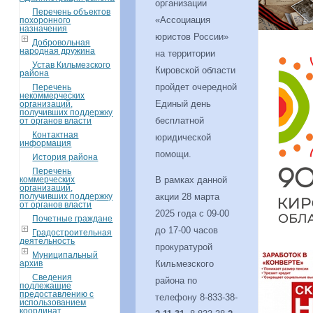
организации
Перечень объектов
«Ассоциация
похоронного
назначения
юристов России»
Добровольная
народная дружина
на территории
Устав Кильмезского
Кировской области
района
пройдет очередной
Перечень
некоммерческих
Единый день
организаций,
получивших поддержку
бесплатной
от органов власти
Контактная
юридической
информация
помощи.
История района
Перечень
коммерческих
В рамках данной
организаций,
получивших поддержку
акции 28 марта
от органов власти
2025 года с 09-00
Почетные граждане
до 17-00 часов
Градостроительная
деятельность
прокуратурой
Муниципальный
архив
Кильмезского
Сведения
района по
подлежащие
предоставлению с
телефону 8-833-38-
использованием
координат