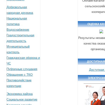
Онлайн-каталог
сельскохозяй
Добровольная
кооперат
народная дружина
Национальная
политика
ОЦЕНКА КА
Водоснабжение
Градостроительная
Результаты незав
деятельность
качества оказ
Муниципальный
организа
контроль
Гражданская оборона и
ДОСТУПНАЯ
ЧС
Публичные слушания
Доступная
Обращение с ТКО
ЭЛЕКТРОЭ
Противодействие
коррупции
Экономика района
Социальное развитие