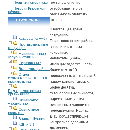
Политика оператора
постановления не
Новости Кировской
освобождает его от
области
обязанности уплатить
штраф.
СТРУКТУРНЫЕ
ПОДРАЗДЕЛЕНИЯ
В настоящее время
сотрудники
Кадровая служба
Госавтоинспекции района
Противодействие
выделили категорию
коррупции
«злостных
Муниципальные
услуги и функции
неплательщиков»,
Образование
имеющих задолженность
Экономика района
более чем по 10
Отдел
неоплаченным штрафам. В
сельскохозяйственного
производства
нашем районе таковых
более десятка.
Подведомственные
Установлены их личности,
организации
адреса, выясняются
Финансовое
управление
ежедневные маршруты
Социальное
передвижения. Наряды
развитие
ДПС, осуществляющие
Водоснабжение
контроль за дорожным
КДН и ЗП
движением,