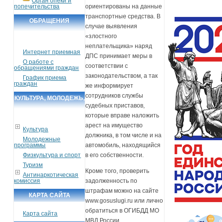
Орган опеки и
попечительства
ориентированы на данные
транспортные средства. В
ОБРАЩЕНИЯ
случае выявления
ГРАЖДАН
«злостного
неплательщика» наряд
Интернет приемная
ДПС принимает меры в
О работе с
соответствии с
обращениями граждан
законодательством, а так
График приема
граждан
же информирует
сотрудников службы
КУЛЬТУРА, МОЛОДЕЖЬ,
судебных приставов,
СПОРТ, ТУРИЗМ
которые вправе наложить
арест на имущество
Культура
должника, в том числе и на
Молодежные
программы
автомобиль, находящийся
Физкультура и спорт
в его собственности.
Туризм
Кроме того, проверить
Антинаркотическая
комиссия
задолженность по
штрафам можно на сайте
КАРТА САЙТА
www.gosuslugi.ru или лично
обратиться в ОГИБДД МО
Карта сайта
МВД России