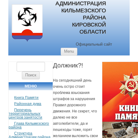
АДМИНИСТРАЦИЯ
КИЛЬМЕЗСКОГО
РАЙОНА
КИРОВСКОЙ
ОБЛАСТИ
Официальный сайт
Skip to content
Menu
Должник?!
Найти:
На сегодняшний день
МЕНЮ
очень остро стоит
проблема взыскания
Книга Памяти
штрафов за нарушения
Районная дума
Правил дорожного
Перечень
движения. Не секрет, что
территориальных
центров занятости
далеко не все
Глава Кильмезского
автолюбители, да и
района
пешеходы тоже, горят
Структура
желанием выложить свои
Администрации района