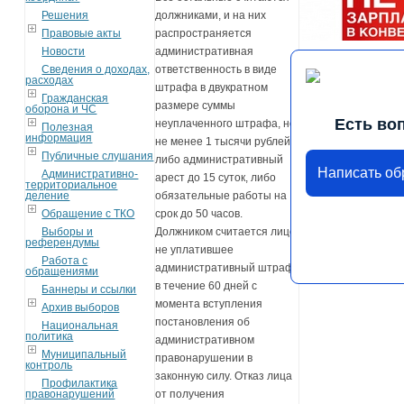
Решения
должниками, и на них
Правовые акты
распространяется
Новости
административная
Сведения о доходах,
ответственность в виде
расходах
штрафа в двукратном
Гражданская
размере суммы
оборона и ЧС
Есть во
неуплаченного штрафа, но
Полезная
информация
не менее 1 тысячи рублей,
Публичные слушания
либо административный
Написать о
Административно-
арест до 15 суток, либо
территориальное
деление
обязательные работы на
Обращение с ТКО
срок до 50 часов.
Выборы и
Должником считается лицо,
референдумы
не уплатившее
Работа с
административный штраф
обращениями
в течение 60 дней с
Баннеры и ссылки
момента вступления
Архив выборов
постановления об
Национальная
политика
административном
Муниципальный
правонарушении в
контроль
законную силу. Отказ лица
Профилактика
правонарушений
от получения