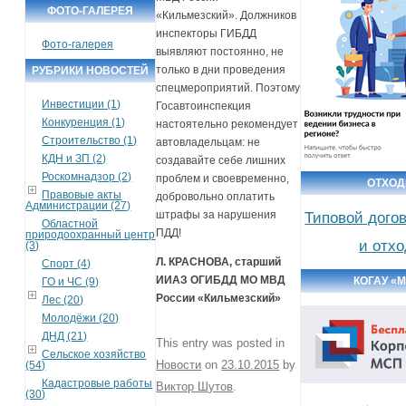
ФОТО-ГАЛЕРЕЯ
«Кильмезский». Должников
инспекторы ГИБДД
Фото-галерея
выявляют постоянно, не
только в дни проведения
РУБРИКИ НОВОСТЕЙ
спецмероприятий. Поэтому
Инвестиции (1)
Госавтоинспекция
Конкуренция (1)
настоятельно рекомендует
Строительство (1)
автовладельцам: не
КДН и ЗП (2)
создавайте себе лишних
Роскомнадзор (2)
проблем и своевременно,
ОТХО
Правовые акты
добровольно оплатить
Администрации (27)
штрафы за нарушения
Типовой дого
Областной
ПДД!
природоохранный центр
и отх
(3)
Л. КРАСНОВА, старший
Спорт (4)
ИИАЗ ОГИБДД МО МВД
КОГАУ «
ГО и ЧС (9)
России «Кильмезский»
Лес (20)
Молодёжи (20)
ДНД (21)
This entry was posted in
Сельское хозяйство
Новости
on
23.10.2015
by
(54)
Кадастровые работы
Виктор Шутов
.
(30)