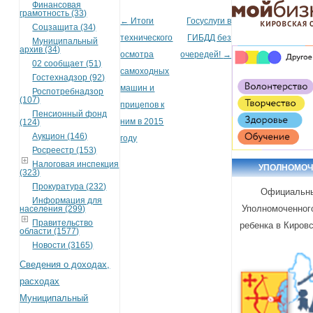
Финансовая
грамотность (33)
←
Итоги
Госуслуги в
Post navigation
Соцзащита (34)
технического
ГИБДД без
Муниципальный
архив (34)
осмотра
очередей!
→
02 сообщает (51)
самоходных
Гостехнадзор (92)
машин и
Роспотребнадзор
(107)
прицепов к
Пенсионный фонд
ним в 2015
(124)
Аукцион (146)
году
Росреестр (153)
Налоговая инспекция
УПОЛНОМО
(323)
Прокуратура (232)
Официальны
Информация для
Уполномоченног
населения (299)
Правительство
ребенка в Киров
области (1577)
Новости (3165)
Сведения о доходах,
расходах
Муниципальный