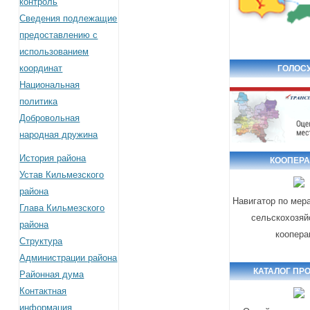
контроль
Сведения подлежащие
предоставлению с
использованием
координат
ГОЛОСУ
Национальная
политика
Добровольная
народная дружина
История района
КООПЕР
Устав Кильмезского
района
Навигатор по мер
Глава Кильмезского
сельскохозяй
района
коопера
Структура
Администрации района
КАТАЛОГ ПР
Районная дума
Контактная
информация