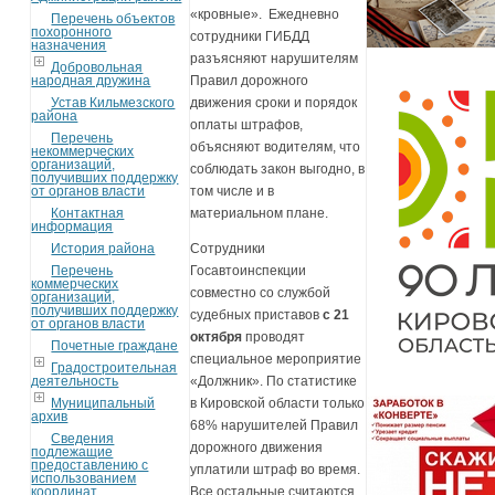
«кровные». Ежедневно
Перечень объектов
похоронного
сотрудники ГИБДД
назначения
разъясняют нарушителям
Добровольная
народная дружина
Правил дорожного
Устав Кильмезского
движения сроки и порядок
района
оплаты штрафов,
Перечень
объясняют водителям, что
некоммерческих
организаций,
соблюдать закон выгодно, в
получивших поддержку
от органов власти
том числе и в
Контактная
материальном плане.
информация
История района
Сотрудники
Перечень
Госавтоинспекции
коммерческих
совместно со службой
организаций,
получивших поддержку
судебных приставов
с 21
от органов власти
октября
проводят
Почетные граждане
специальное мероприятие
Градостроительная
деятельность
«Должник». По статистике
Муниципальный
в Кировской области только
архив
68% нарушителей Правил
Сведения
дорожного движения
подлежащие
предоставлению с
уплатили штраф во время.
использованием
координат
Все остальные считаются