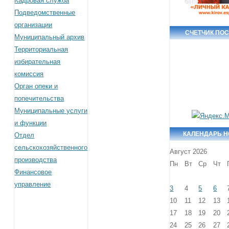
Кадровая служба
Подведомственные
организации
СЧЕТЧИК ПО
Муниципальный архив
Территориальная
избирательная
комиссия
Орган опеки и
попечительства
Муниципальные услуги
и функции
КАЛЕНДАРЬ 
Отдел
сельскохозяйственного
Август 2026
производства
Пн
Вт
Ср
Чт
Финансовое
управление
3
4
5
6
10
11
12
13
17
18
19
20
24
25
26
27