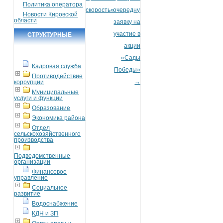
Политика оператора
скорость»
очередную
Новости Кировской
области
заявку на
участие в
СТРУКТУРНЫЕ
акции
ПОДРАЗДЕЛЕНИЯ
«Сады
Кадровая служба
Победы»
Противодействие
→
коррупции
Муниципальные
услуги и функции
Образование
Экономика района
Отдел
сельскохозяйственного
производства
Подведомственные
организации
Финансовое
управление
Социальное
развитие
Водоснабжение
КДН и ЗП