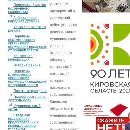
унитарных
Перечень объектов
похоронного
предприятий и
назначения
Добровольная
учреждений,
народная дружина
действующих на
Устав Кильмезского
района
региональном и
Перечень
муниципальном
некоммерческих
организаций,
уровнях,
получивших поддержку
от органов власти
акционерных
Контактная
информация
обществ,
История района
контрольный
Перечень
пакет акций
коммерческих
организаций,
которых
получивших поддержку
от органов власти
находится в
Почетные граждане
собственности
Градостроительная
деятельность
Кировской
Муниципальный
области или в
архив
Сведения
муниципальной
подлежащие
предоставлению с
собственности,
использованием
координат
осуществляющих