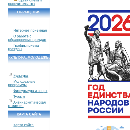
Орган опеки и
попечительства
ОБРАЩЕНИЯ
ГРАЖДАН
Интернет приемная
О работе с
обращениями граждан
График приема
граждан
КУЛЬТУРА, МОЛОДЕЖЬ,
СПОРТ, ТУРИЗМ
Культура
Молодежные
программы
Физкультура и спорт
Туризм
Антинаркотическая
комиссия
КАРТА САЙТА
Карта сайта