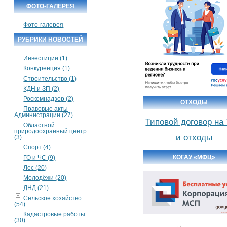
ФОТО-ГАЛЕРЕЯ
Фото-галерея
РУБРИКИ НОВОСТЕЙ
Инвестиции (1)
Конкуренция (1)
Строительство (1)
КДН и ЗП (2)
Роскомнадзор (2)
ОТХОДЫ
Правовые акты
Администрации (27)
Типовой договор на
Областной
природоохранный центр
и отходы
(3)
Спорт (4)
КОГАУ «МФЦ»
ГО и ЧС (9)
Лес (20)
Молодёжи (20)
ДНД (21)
Сельское хозяйство
(54)
Кадастровые работы
(30)