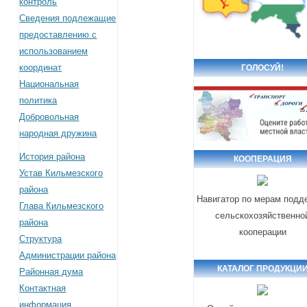
контроль
Сведения подлежащие
предоставлению с
использованием
координат
ГОЛОСУЙ!
Национальная
политика
Добровольная
народная дружина
История района
КООПЕРАЦИЯ
Устав Кильмезского
района
Навигатор по мерам подд
Глава Кильмезского
сельскохозяйственно
района
кооперации
Структура
Администрации района
КАТАЛОГ ПРОДУКЦИ
Районная дума
Контактная
информация