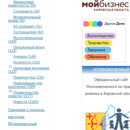
Финансовая
грамотность (33)
Соцзащита (34)
Муниципальный
архив (34)
02 сообщает (51)
Гостехнадзор (92)
Роспотребнадзор
(109)
Пенсионный фонд
(124)
Аукцион (146)
Росреестр (153)
Налоговая инспекция
УПОЛНОМОЧЕННЫЙ
(323)
Прокуратура (232)
Официальный сайт
Информация для
Уполномоченного по пр
населения (299)
Правительство
ребенка в Кировской обл
области (1577)
Новости (3165)
Сведения о доходах,
расходах
Муниципальный