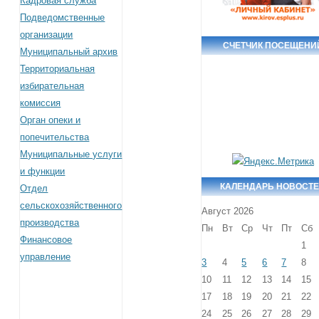
Кадровая служба
Подведомственные
организации
СЧЕТЧИК ПОСЕЩЕНИ
Муниципальный архив
Территориальная
избирательная
комиссия
Орган опеки и
попечительства
Муниципальные услуги
и функции
КАЛЕНДАРЬ НОВОСТ
Отдел
сельскохозяйственного
Август 2026
производства
Пн
Вт
Ср
Чт
Пт
Сб
Финансовое
1
управление
3
4
5
6
7
8
10
11
12
13
14
15
17
18
19
20
21
22
24
25
26
27
28
29