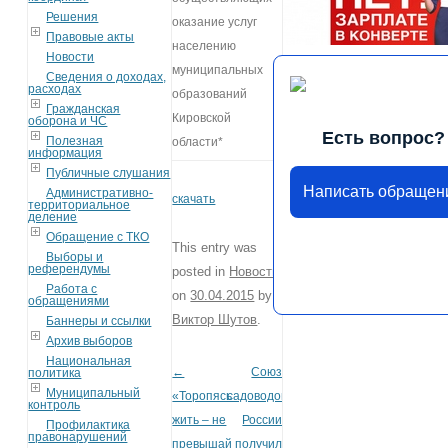
Решения
оказание услуг
Правовые акты
населению
Новости
муниципальных
Сведения о доходах,
расходах
образований
Гражданская
Кировской
оборона и ЧС
Есть вопрос?
Полезная
области*
информация
Публичные слушания
Написать обращен
Административно-
скачать
территориальное
деление
Обращение с ТКО
This entry was
Выборы и
референдумы
posted in
Новости
Работа с
on
30.04.2015
by
обращениями
Виктор Шутов
.
Баннеры и ссылки
Архив выборов
Национальная
←
Союз
политика
Post navigation
Муниципальный
«Торопясь
садоводов
контроль
жить – не
России
Профилактика
правонарушений
превышай
получил