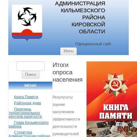
АДМИНИСТРАЦИЯ
КИЛЬМЕЗСКОГО
РАЙОНА
КИРОВСКОЙ
ОБЛАСТИ
Официальный сайт
Skip to content
Menu
Итоги
Найти:
опроса
населения
МЕНЮ
Книга Памяти
Результаты
Районная дума
оценки
Перечень
населением
территориальных
центров занятости
эффективности
Глава Кильмезского
района
деятельности
Структура
руководителей
Администрации района