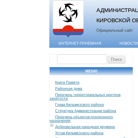
АДМИНИСТРАЦ
КИРОВСКОЙ О
Официальный сайт
ИНТЕРНЕТ-ПРИЁМНАЯ
НОВОСТИ
Найти:
МЕНЮ
Книга Памяти
Районная дума
Перечень территориальных центров
занятости
Глава Кильмезского района
Структура Администрации района
Перечень объектов похоронного
назначения
Добровольная народная дружина
Устав Кильмезского района