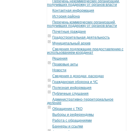
Перечень некоммерческих организаций,
получивших поддержку от органов власти
Контактная информация
История района
Перечень коммерческих организаций,
получивших поддержку от органов власти
Почетные граждане
Градостроительная деятельность
Муниципальный архив
Сведения подлежащие предоставлению с
использованием координат
Решения
Правовые акты
Новости
Сведения о доходах, расходах
Гражданская оборона и ЧС
Полезная информация
Публичные слушания
Административно-территориальное
деление
Обращение с ТКО
Выборы и референдумы
Работа с обращениями
Баннеры и ссылки