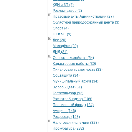
КДН и ЗП (2)
Роскомнадзор (2)
Правовые акты Администрации (27)
Областной природоохранный центр (3)
Спорт (4)
ГО и ЧС (9)
Лес (20)
Молодёжи (20)
ДНД (21)
Сельское хозяйство (54)
Кадастровые работы (30)
Финансовая грамотность (33)
Соцзащита (34)
Муниципальный архив (34)
02 сообщает (51)
Гостехнадзор (92)
Роспотребнадзор (109)
Пенсионный фонд (124)
Аукцион (146)
Росреестр (153)
Налоговая инспекция (323)
Прокуратура (232)