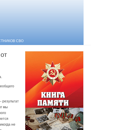
СТНИКОВ СВО
 от
а.
сеобщего
– результат
уг мы
кого
яется
икогда не