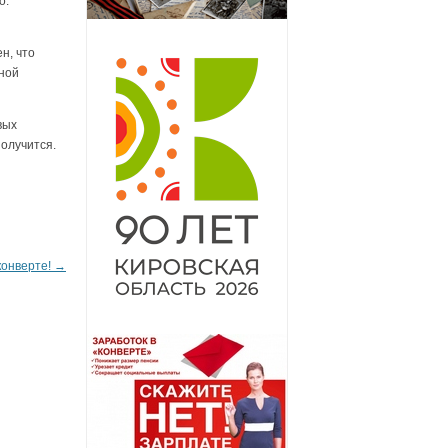
о.
н, что
йной
вых
получится.
конверте!
→