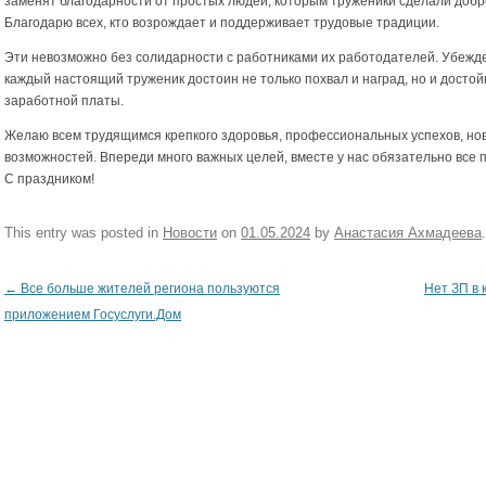
заменят благодарности от простых людей, которым труженики сделали добр
Благодарю всех, кто возрождает и поддерживает трудовые традиции.
Эти невозможно без солидарности с работниками их работодателей. Убежде
каждый настоящий труженик достоин не только похвал и наград, но и досто
заработной платы.
Желаю всем трудящимся крепкого здоровья, профессиональных успехов, но
возможностей. Впереди много важных целей, вместе у нас обязательно все 
С праздником!
This entry was posted in
Новости
on
01.05.2024
by
Анастасия Ахмадеева
.
←
Все больше жителей региона пользуются
Нет ЗП в 
Post navigation
приложением Госуслуги.Дом