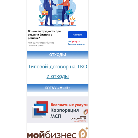
ОТХОДЫ
Типовой договор на ТКО
и отходы
КОГАУ «МФЦ»