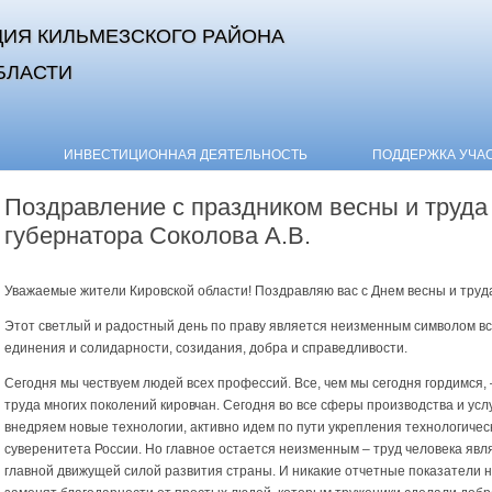
ИЯ КИЛЬМЕЗСКОГО РАЙОНА
БЛАСТИ
Skip to content
ИНВЕСТИЦИОННАЯ ДЕЯТЕЛЬНОСТЬ
ПОДДЕРЖКА УЧА
Поздравление с праздником весны и труда
губернатора Соколова А.В.
Уважаемые жители Кировской области! Поздравляю вас с Днем весны и труд
Этот светлый и радостный день по праву является неизменным символом в
единения и солидарности, созидания, добра и справедливости.
Сегодня мы чествуем людей всех профессий. Все, чем мы сегодня гордимся, 
труда многих поколений кировчан. Сегодня во все сферы производства и усл
внедряем новые технологии, активно идем по пути укрепления технологичес
суверенитета России. Но главное остается неизменным – труд человека явл
главной движущей силой развития страны. И никакие отчетные показатели н