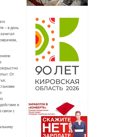
его
ля – в день
 зачитал
омрачева,
пением
в
ескорыстно
опыт. От
тья,
становке
о
по
действие в
 связи с
альнику