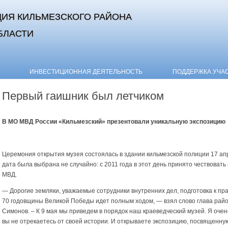
ИЯ КИЛЬМЕЗСКОГО РАЙОНА
БЛАСТИ
Skip to content
ИНВЕСТИЦИОННАЯ ДЕЯТЕЛЬНОСТЬ
ПОДДЕРЖКА УЧА
Первый гаишник был летчиком
В МО МВД России «Кильмезский» презентовали уникальную экспозици
Церемония открытия музея состоялась в здании кильмезской полиции 17 ап
дата была выбрана не случайно: с 2011 года в этот день принято чествовать
МВД.
— Дорогие земляки, уважаемые сотрудники внутренних дел, подготовка к п
70 годовщины Великой Победы идет полным ходом, — взял слово глава райо
Симонов. – К 9 мая мы приведем в порядок наш краеведческий музей. Я очень
вы не отрекаетесь от своей истории. И открываете экспозицию, посвященн