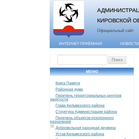
АДМИНИСТРАЦ
КИРОВСКОЙ О
Официальный сайт
ИНТЕРНЕТ-ПРИЁМНАЯ
НОВОСТИ
Найти:
МЕНЮ
Книга Памяти
Районная дума
Перечень территориальных центров
занятости
Глава Кильмезского района
Структура Администрации района
Перечень объектов похоронного
назначения
Добровольная народная дружина
Устав Кильмезского района