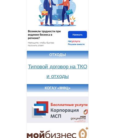
ОТХОДЫ
Типовой договор на ТКО
и отходы
КОГАУ «МФЦ»