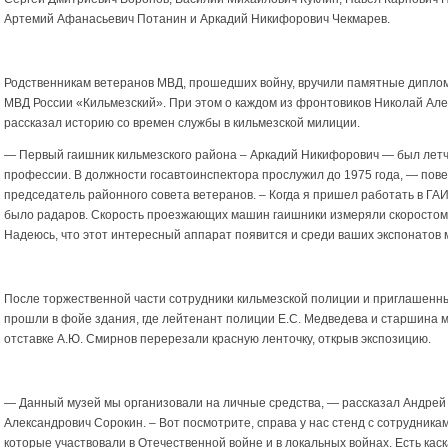
Артемий Афанасьевич Потанин и Аркадий Никифорович Чекмарев.
Родственникам ветеранов МВД, прошедших войну, вручили памятные дипло
МВД России «Кильмезский». При этом о каждом из фронтовиков Николай Але
рассказал историю со времен службы в кильмезской милиции.
— Первый гаишник кильмезского района – Аркадий Никифорович — был летч
профессии. В должности госавтоинспектора прослужил до 1975 года, — пов
председатель районного совета ветеранов. – Когда я пришел работать в ГАИ,
было радаров. Скорость проезжающих машин гаишники измеряли скоростом
Надеюсь, что этот интересный аппарат появится и среди ваших экспонатов 
После торжественной части сотрудники кильмезской полиции и приглашенны
прошли в фойе здания, где лейтенант полиции Е.С. Медведева и старшина 
отставке А.Ю. Смирнов перерезали красную ленточку, открыв экспозицию.
— Данный музей мы организовали на личные средства, — рассказал Андрей
Александрович Сорокин. – Вот посмотрите, справа у нас стенд с сотрудника
которые участвовали в Отечественной войне и в локальных войнах. Есть каск