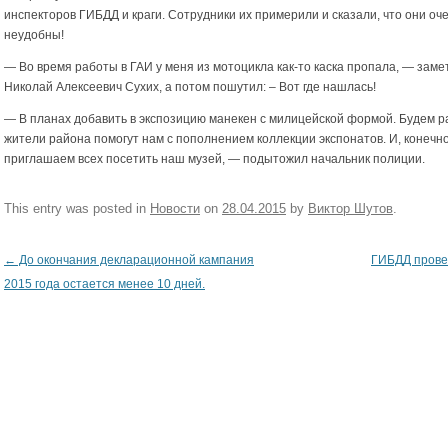
инспекторов ГИБДД и краги. Сотрудники их примерили и сказали, что они оч
неудобны!
— Во время работы в ГАИ у меня из мотоцикла как-то каска пропала, — заме
Николай Алексеевич Сухих, а потом пошутил: – Вот где нашлась!
— В планах добавить в экспозицию манекен с милицейской формой. Будем р
жители района помогут нам с пополнением коллекции экспонатов. И, конечно
приглашаем всех посетить наш музей, — подытожил начальник полиции.
This entry was posted in
Новости
on
28.04.2015
by
Виктор Шутов
.
←
До окончания декларационной кампания
ГИБДД прове
Post navigation
2015 года остается менее 10 дней.