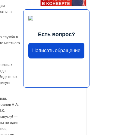
ции
вать на
Есть вопрос?
о служба в
го местного
Написать обращение
окопах,
 да
бедителях,
дивую
вии,
еранов Н.А.
.К.
выпуску! —
ны не один
нов,
ислегин,