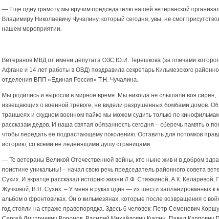
— Еще одну грамоту мы вручим председателю нашей ветеранской организа
Владимиру Николаевичу Чучалину, который сегодня, увы, не смог присутство
нашем мероприятии.
Ветеранов МВД от имени депутата ОЗС Ю.И. Терешкова (за плечами которог
Афгане и 14 лет работы в ОВД) поздравила секретарь Кильмезского районно
отделения ВПП «Единая Россия» Т.Н. Чучалина.
Мы родились и выросли в мирное время. Мы никогда не слышали воя сирен,
извещающих о военной тревоге, не видели разрушенных бомбами домов. Об 
траншеях и скудном военном пайке мы можем судить только по кинофильмам
рассказам дедов. И наша святая обязанность сегодня – сберечь память о по
чтобы передать ее подрастающему поколению. Оставить для потомков прав
историю, со всеми ее леденящими душу страницами.
— Те ветераны Великой Отечественной войны, кто ныне жив и в добром здра
поистине уникальны! – начал свою речь председатель районного совета вет
Сухих. И вкратце рассказал историю жизни Л.Ф. Стяжкиной, А.К. Келаревой, П
Жучковой, В.Я. Сухих. – У меня в руках один — из шести запланированных к 
альбом о фронтовиках. Он о кильмезянах, которые после возвращения с вой
год стояли на страже правопорядка. Здесь 6 человек: Петр Семенович Коршу
Сергей Дмитриевич Воронов, Василий Михайлович Куклин, Павел Карпович П