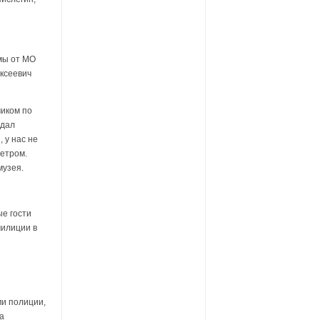
мы от МО
ксеевич
иком по
едал
 у нас не
етром.
музея.
е гости
милиции в
ми полиции,
а