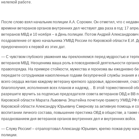
нелегкой работе.
После слово взял начальник полиции А.А. Сорокин. Он отметил, что с недавн
времени ветеранов органов внутренних дел чествуют два раза в год: 17 апре
ветеранов МВД и 10 ноября – в День полиции. Потом Андрей Александрович
поздравление от врио начальника УМВД России по Кировской области Е.И. Д
приуроченного к первой из этих дат.
— С чувством глубокого уважения мы преклоняемся перед мудростью и тер
ветеранов МВД. Неоценима ваша роль в повседневной деятельности органо
правопорядка. На примере стойкости, мужества и героизма вы ежедневно б
передаете сотрудникам накопленные годами безупречной службы знания и 
всего сердца желаю каждому ветерану крепкого здоровья, вдохновения, счас
благополучия, исполнения всех планов и надежд… В этой торжественной об
разрешите вручить за подписью председателя совета ветеранов ОВД и ВВ п
Кировской области Марата Львовича Эпштейна почетную грамоту УМВД РФ 
Кировской области Александру Юрьевичу Смирнову за активную помощь и со
воспитании личного состава, повышение престижа ОВД в обществе, а также в
празднованием дня ветеранов органов внутренних дел и внутренних войск.
— Служу России! – отрапортовал Александр Юрьевич, крепко пожав руку нач
полиции.