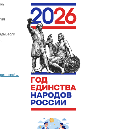
ень
тил
ады, если
,
рит всех!
→