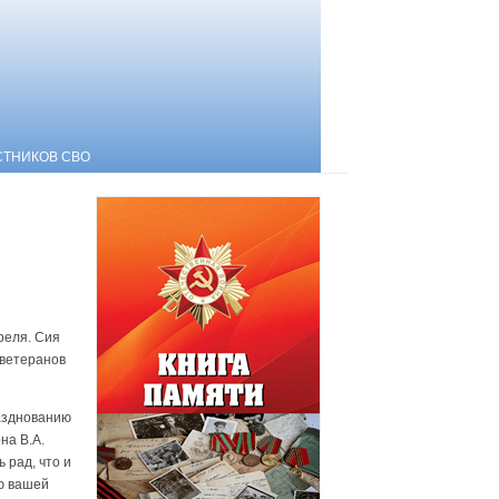
СТНИКОВ СВО
ю
реля. Сия
 ветеранов
разднованию
на В.А.
 рад, что и
ую вашей