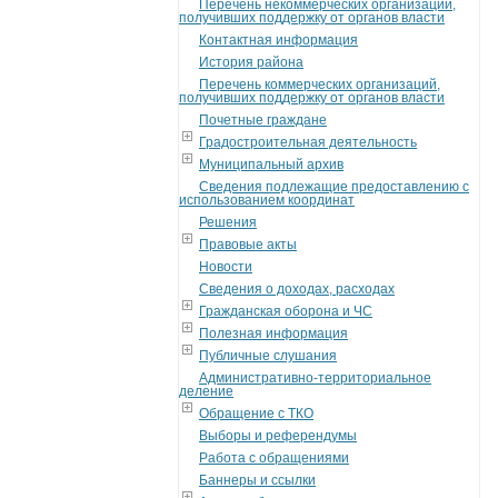
Перечень некоммерческих организаций,
получивших поддержку от органов власти
Контактная информация
История района
Перечень коммерческих организаций,
получивших поддержку от органов власти
Почетные граждане
Градостроительная деятельность
Муниципальный архив
Сведения подлежащие предоставлению с
использованием координат
Решения
Правовые акты
Новости
Сведения о доходах, расходах
Гражданская оборона и ЧС
Полезная информация
Публичные слушания
Административно-территориальное
деление
Обращение с ТКО
Выборы и референдумы
Работа с обращениями
Баннеры и ссылки