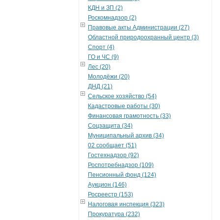
КДН и ЗП (2)
Роскомнадзор (2)
Правовые акты Администрации (27)
Областной природоохранный центр (3)
Спорт (4)
ГО и ЧС (9)
Лес (20)
Молодёжи (20)
ДНД (21)
Сельское хозяйство (54)
Кадастровые работы (30)
Финансовая грамотность (33)
Соцзащита (34)
Муниципальный архив (34)
02 сообщает (51)
Гостехнадзор (92)
Роспотребнадзор (109)
Пенсионный фонд (124)
Аукцион (146)
Росреестр (153)
Налоговая инспекция (323)
Прокуратура (232)