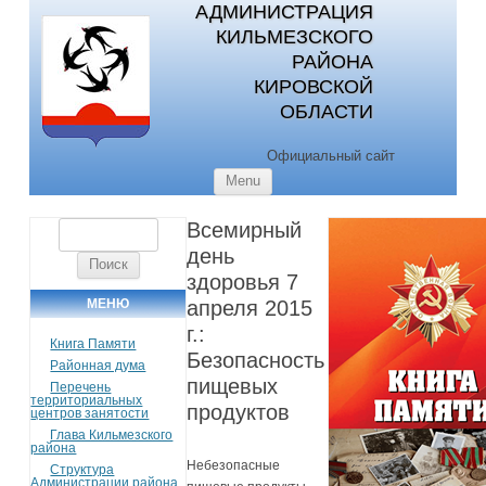
АДМИНИСТРАЦИЯ
КИЛЬМЕЗСКОГО
РАЙОНА
КИРОВСКОЙ
ОБЛАСТИ
Официальный сайт
Skip to content
Menu
Всемирный
Найти:
день
здоровья 7
МЕНЮ
апреля 2015
г.:
Книга Памяти
Безопасность
Районная дума
пищевых
Перечень
территориальных
продуктов
центров занятости
Глава Кильмезского
района
Небезопасные
Структура
Администрации района