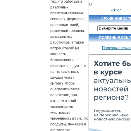
тех, кто работает в
31
различных
« Июл
правительственных
АРХИВ НОВОСТ
секторах, фермеров,
производителей,
Архив
новостей
розничной торговли,
медицинских
ПОЛЕЗНЫЕ ССЫ
работников, а также
Полезные ссыл
потребителей на
важность
безопасности
пищевых продуктов и
на то, какую роль
каждый может
сыграть, чтобы
обеспечить такое
положение, при
котором всякий
человек может
чувствовать
уверенность в том, что
продукты, лежащие в
его тарелке,