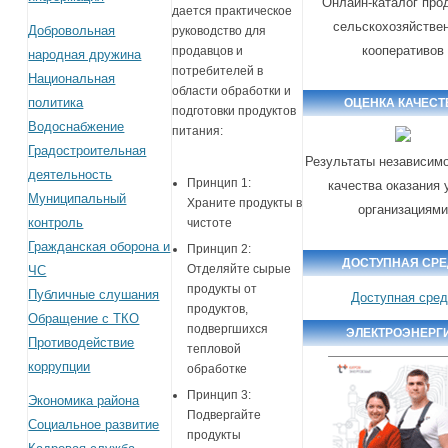
Онлайн-каталог про
дается практическое
сельскохозяйстве
Добровольная
руководство для
кооперативов
продавцов и
народная дружина
потребителей в
Национальная
области обработки и
политика
ОЦЕНКА КАЧЕСТ
подготовки продуктов
Водоснабжение
питания:
Градостроительная
Результаты независимо
деятельность
Принцип 1:
качества оказания 
Муниципальный
Храните продукты в
организациям
контроль
чистоте
Гражданская оборона и
Принцип 2:
ДОСТУПНАЯ СР
Отделяйте сырые
ЧС
продукты от
Публичные слушания
Доступная сре
продуктов,
Обращение с ТКО
подвергшихся
ЭЛЕКТРОЭНЕРГ
Противодействие
тепловой
коррупции
обработке
Принцип 3:
Экономика района
Подвергайте
Социальное развитие
продукты