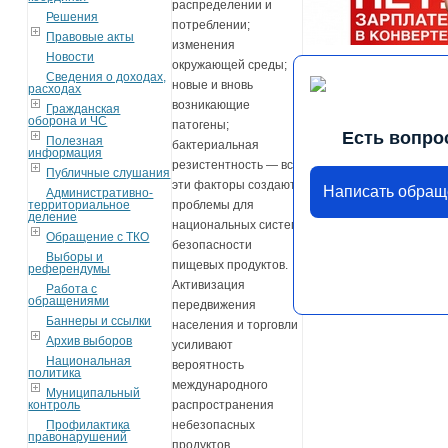
распределении и
Решения
потреблении;
Правовые акты
изменения
Новости
окружающей среды;
Сведения о доходах,
новые и вновь
расходах
возникающие
Гражданская
оборона и ЧС
патогены;
Есть вопро
Полезная
бактериальная
информация
резистентность — все
Публичные слушания
эти факторы создают
Написать обращ
Административно-
территориальное
проблемы для
деление
национальных систем
Обращение с ТКО
безопасности
Выборы и
пищевых продуктов.
референдумы
Активизация
Работа с
обращениями
передвижения
Баннеры и ссылки
населения и торговли
Архив выборов
усиливают
Национальная
вероятность
политика
международного
Муниципальный
контроль
распространения
Профилактика
небезопасных
правонарушений
продуктов.