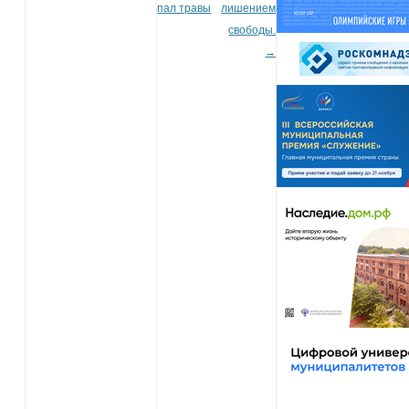
пал травы
лишением
свободы.
→