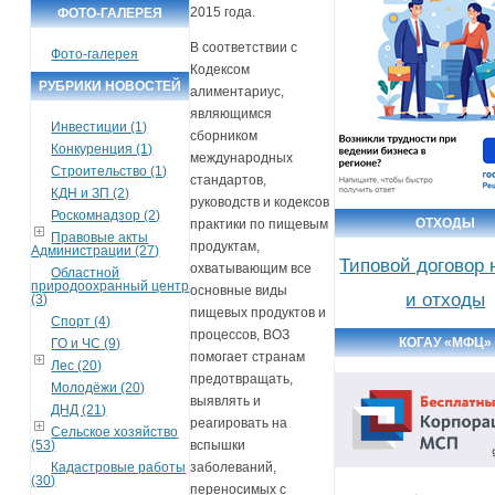
2015 года.
ФОТО-ГАЛЕРЕЯ
В соответствии с
Фото-галерея
Кодексом
РУБРИКИ НОВОСТЕЙ
алиментариус,
являющимся
Инвестиции (1)
сборником
Конкуренция (1)
международных
Строительство (1)
стандартов,
КДН и ЗП (2)
руководств и кодексов
Роскомнадзор (2)
ОТХОДЫ
практики по пищевым
Правовые акты
продуктам,
Администрации (27)
Типовой договор 
охватывающим все
Областной
природоохранный центр
основные виды
и отходы
(3)
пищевых продуктов и
Спорт (4)
процессов, ВОЗ
КОГАУ «МФЦ»
ГО и ЧС (9)
помогает странам
Лес (20)
предотвращать,
Молодёжи (20)
выявлять и
ДНД (21)
реагировать на
Сельское хозяйство
(53)
вспышки
Кадастровые работы
заболеваний,
(30)
переносимых с