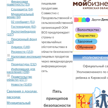
Финансовая
пищевыми
грамотность (33)
продуктами.
Соцзащита (34)
Совместно с
Муниципальный
архив (34)
Продовольственной и
02 сообщает (51)
сельскохозяйственной
Гостехнадзор (92)
организацией ООН
Роспотребнадзор
ВОЗ предупреждает
(107)
страны о
Пенсионный фонд
(124)
чрезвычайных
Аукцион (146)
обстоятельствах в
Росреестр (153)
области безопасности
Налоговая инспекция
пищевых продуктов
УПОЛНОМОЧЕН
(323)
через международную
Прокуратура (232)
Официальный са
информационную
Информация для
сеть.
Уполномоченного по
населения (299)
Правительство
ребенка в Кировской 
области (1577)
Новости (3165)
Сведения о доходах,
Пять
расходах
принципов
Муниципальный
безопасности