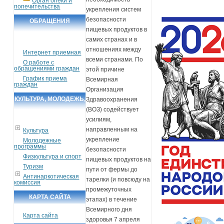
Орган опеки и
попечительства
укрепления систем
безопасности
ОБРАЩЕНИЯ
пищевых продуктов в
ГРАЖДАН
самих странах и в
отношениях между
Интернет приемная
всеми странами. По
О работе с
обращениями граждан
этой причине
График приема
Всемирная
граждан
Организация
КУЛЬТУРА, МОЛОДЕЖЬ,
Здравоохранения
(ВОЗ) содействует
СПОРТ, ТУРИЗМ
усилиям,
направленным на
Культура
укрепление
Молодежные
программы
безопасности
Физкультура и спорт
пищевых продуктов на
Туризм
пути от фермы до
Антинаркотическая
тарелки (и повсюду на
комиссия
промежуточных
КАРТА САЙТА
этапах) в течение
Всемирного дня
Карта сайта
здоровья 7 апреля