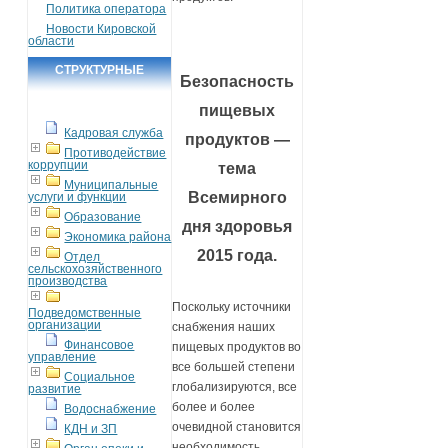
Политика оператора
Новости Кировской
области
СТРУКТУРНЫЕ
Безопасность
ПОДРАЗДЕЛЕНИЯ
пищевых
Кадровая служба
продуктов —
Противодействие
коррупции
тема
Муниципальные
Всемирного
услуги и функции
Образование
дня здоровья
Экономика района
2015 года.
Отдел
сельскохозяйственного
производства
Поскольку источники
Подведомственные
организации
снабжения наших
Финансовое
пищевых продуктов во
управление
все большей степени
Социальное
глобализируются, все
развитие
более и более
Водоснабжение
очевидной становится
КДН и ЗП
необходимость