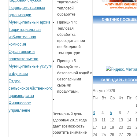
Кадровая служба
тщательной
Подведомственные
тепловой
обработке
организации
СЧЕТЧИК ПОСЕЩ
Муниципальный архив
Принцип 4:
Тепловая
Территориальная
обработка
избирательная
проводится при
комиссия
необходимой
Орган опеки и
температуре
попечительства
Принцип 5:
Муниципальные услуги
Пользуйтесь
безопасной водой и
и функции
безопасными
КАЛЕНДАРЬ НОВО
Отдел
сырыми
сельскохозяйственного
Август 2026
продуктами.
производства
Пн
Вт
Ср
Чт
Пт
Финансовое
управление
3
4
5
6
7
Всемирный день
10
11
12
13
14
здоровья 2015 года
дает возможность
17
18
19
20
21
обратить внимание
24
25
26
27
28