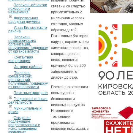
пищевые продукты
Перечень объектов
связаны со смертью
похоронного
назначения
приблизительно 2
Добровольная
миллионов человек
народная дружина
ежегодно, главным
Устав Кильмезского
образом детей.
района
Патогенные бактерии,
Перечень
некоммерческих
вирусы, паразиты или
организаций,
получивших поддержку
химические вещества,
от органов власти
содержащиеся в
Контактная
пище, являются
информация
причиной более 200
История района
заболеваний, от
Перечень
коммерческих
диареи до рака.
организаций,
получивших поддержку
от органов власти
Постоянно возникают
Почетные граждане
новые угрозы
Градостроительная
безопасности
деятельность
пищевых продуктов.
Муниципальный
Изменения в
архив
технологии
Сведения
подлежащие
производства
предоставлению с
использованием
пищевой продукции, в
координат