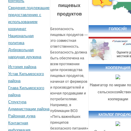
контроль
пищевых
Сведения подлежащие
продуктов
предоставлению с
использованием
координат
ГОЛОСУЙ!
Безопасность
пищевых продуктов —
Национальная
это совместная
политика
ответственность.
Добровольная
Безопасность должна
народная дружина
быть обеспечена на
всем протяжении
История района
КООПЕРАЦИЯ
цепи производства
Устав Кильмезского
пищевых продуктов,
района
начиная от фермеров
Навигатор по мерам п
и производителей и
Глава Кильмезского
сельскохозяйстве
кончая продавцами и
района
кооперации
потребителями.
Структура
Например, в
Администрации района
публикации ВОЗ
КАТАЛОГ ПРОДУК
Районная дума
«Пять важнейших
принципов
Контактная
безопасного питания»
информация