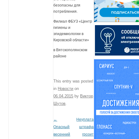
безопасны для
потребления.
Филиал ФБУЗ «Центр
гигиены и
эпидемиологии в
Кировской области»
в Вятскополянском
районе
This entry was posted
in
Новости
on
06.04.2015
by
Виктор
Шутов
.
←
Неуплата
Post navigation
Опасный
штрафа
весенний
грозит