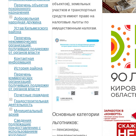
объектов), земельных
Перечень объектов
похоронного
участков и транспортных
назначения
средств имеют право на
Добровольная
народная дружина
налоговые льготы по
Устав Кильмезского
имущественным налогам.
района
Перечень
некоммерческих
организаций,
получивших поддержку
от органов власти
Контактная
информация
История района
Перечень
коммерческих
организаций,
получивших поддержку
от органов власти
Почетные граждане
Градостроительная
деятельность
Муниципальный
Основные категории
архив
Сведения
льготников:
подлежащие
предоставлению с
— пенсионеры,
использованием
координат
— предпенсионеры,