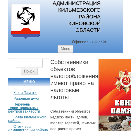
АДМИНИСТРАЦИЯ
КИЛЬМЕЗСКОГО
РАЙОНА
КИРОВСКОЙ
ОБЛАСТИ
Официальный сайт
Skip to content
Menu
Собственники
Найти:
объектов
налогообложения
МЕНЮ
имеют право на
налоговые
Книга Памяти
льготы
Районная дума
Перечень
территориальных
центров занятости
Собственники объектов
Глава Кильмезского
недвижимости (домов,
района
квартир, гаражей, нежилых
Структура
построек и прочих
Администрации района