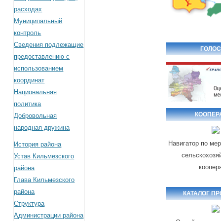
расходах
Муниципальный
контроль
Сведения подлежащие
ГОЛОС
предоставлению с
использованием
координат
Национальная
политика
КООПЕР
Добровольная
народная дружина
Навигатор по ме
История района
сельскохозя
Устав Кильмезского
коопер
района
Глава Кильмезского
района
КАТАЛОГ П
Структура
Администрации района