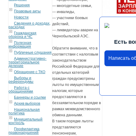
Решения
— многодетные семьи,
Правовые акты
— инвалиды,
Новости
— участники боевых
Сведения о доходах,
действий,
расходах
— ликвидаторы аварии на
Гражданская
Чернобыльской АЭС.
оборона и ЧС
Есть во
Полезная
информация
Обратите внимание, что в
Публичные слушания
соответствии с налоговым
Написать о
Административно-
законодательством
территориальное
деление
Российской Федерации для
Обращение с ТКО
отдельных категорий
Выборы и
граждан предусмотрены
референдумы
льготы по имущественным
Работа с
налогам, которые
обращениями
предоставляются в
Баннеры и ссылки
беззаявительном порядке в
Архив выборов
рамках межведомственного
Национальная
политика
обмена данными.
Муниципальный
В таком порядке льготы
контроль
представляются
Профилактика
правонарушений
пенсионерам,