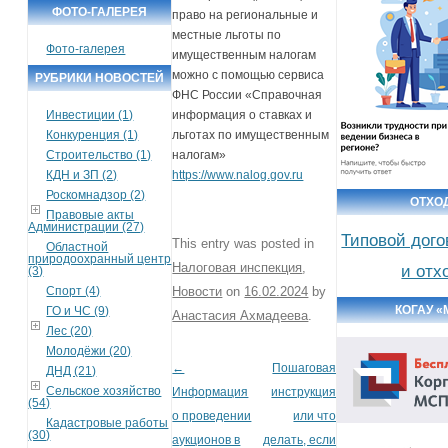
ФОТО-ГАЛЕРЕЯ
право на региональные и
местные льготы по
Фото-галерея
имущественным налогам
можно с помощью сервиса
РУБРИКИ НОВОСТЕЙ
ФНС России «Справочная
Инвестиции (1)
информация о ставках и
Конкуренция (1)
льготах по имущественным
Строительство (1)
налогам»
КДН и ЗП (2)
https://www.nalog.gov.ru
Роскомнадзор (2)
ОТХО
Правовые акты
Администрации (27)
Типовой дого
This entry was posted in
Областной
природоохранный центр
Налоговая инспекция
,
и отх
(3)
Спорт (4)
Новости
on
16.02.2024
by
КОГАУ 
ГО и ЧС (9)
Анастасия Ахмадеева
.
Лес (20)
Молодёжи (20)
←
Пошаговая
Post navigation
ДНД (21)
Сельское хозяйство
Информация
инструкция
(54)
о проведении
или что
Кадастровые работы
(30)
аукционов в
делать, если