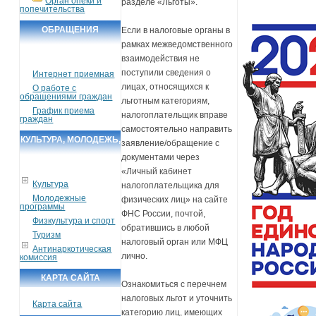
Орган опеки и
разделе «Льготы».
попечительства
ОБРАЩЕНИЯ
Если в налоговые органы в
рамках межведомственного
ГРАЖДАН
взаимодействия не
поступили сведения о
Интернет приемная
лицах, относящихся к
О работе с
обращениями граждан
льготным категориям,
График приема
налогоплательщик вправе
граждан
самостоятельно направить
КУЛЬТУРА, МОЛОДЕЖЬ,
заявление/обращение с
документами через
СПОРТ, ТУРИЗМ
«Личный кабинет
Культура
налогоплательщика для
Молодежные
физических лиц» на сайте
программы
ФНС России, почтой,
Физкультура и спорт
обратившись в любой
Туризм
налоговый орган или МФЦ
Антинаркотическая
лично.
комиссия
КАРТА САЙТА
Ознакомиться с перечнем
налоговых льгот и уточнить
Карта сайта
категорию лиц, имеющих