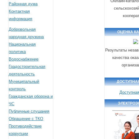
Онлайн-катало
Районная дума
сельскохозя
Контактная
коопера
информация
Добровольная
ОЦЕНКА К
народная дружина
Национальная
Результаты незав
политика
качества оказ
Водоснабжение
организа
Градостроительная
деятельность
Муниципальный
ДОСТУПНА
контроль
Доступная
Гражданская оборона и
ЭЛЕКТРОЭ
ЧС
Публичные слушания
Обращение с ТКО
Противодействие
коррупции