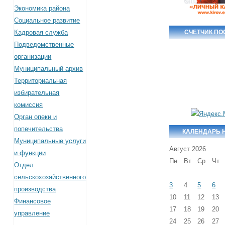
Экономика района
Социальное развитие
Кадровая служба
СЧЕТЧИК П
Подведомственные
организации
Муниципальный архив
Территориальная
избирательная
комиссия
Орган опеки и
попечительства
КАЛЕНДАРЬ 
Муниципальные услуги
Август 2026
и функции
Пн
Вт
Ср
Чт
Отдел
сельскохозяйственного
3
4
5
6
производства
10
11
12
13
Финансовое
17
18
19
20
управление
24
25
26
27