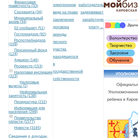
Финансовая
электронном
работодатель
грамотность (33)
Соцзащита (34)
виде на право
задерживает
Муниципальный
заключения
заработную
архив (34)
договора
плату
→
02 сообщает (51)
Гостехнадзор (92)
аренды
Роспотребнадзор
лесного
(109)
участка,
Пенсионный фонд
(124)
находящегося
Аукцион (146)
в
Росреестр (153)
государственной
Налоговая инспекция
УПОЛНОМО
(323)
собственности
Налоговые
Официальн
вычеты (1)
Уполномоченног
Неформальная
занятость (138)
ребенка в Киров
Прокуратура (232)
Информация для
населения (299)
Правительство
области (1577)
Новости (3165)
Сведения о доходах,