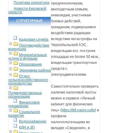
Политика оператора
предпенсионерам,
Новости Кировской
многодетным семьям,
области
инвалидам, участникам
СТРУКТУРНЫЕ
боевых действий,
гражданам, подвергшимся
ПОДРАЗДЕЛЕНИЯ
воздействию радиации
вследствие катастрофы на
Кадровая служба
Чернобыльской АЭС,
Противодействие
коррупции
владельцам хоз. построек
Муниципальные
площадью не более 50 кв.м.,
услуги и функции
владельцам транспортных
Образование
средств с
Экономика района
электродвигателями.
Отдел
сельскохозяйственного
производства
Самостоятельно проверить
наличие налоговой льготы
Подведомственные
организации
можно в сервисе «Личный
Финансовое
кабинет для физических
управление
лиц» (
https://lkfl.nalog.ru/lk/
) в
Социальное
развитие
профиле
Водоснабжение
налогоплательщика во
КДН и ЗП
вкладке «Сведения», в