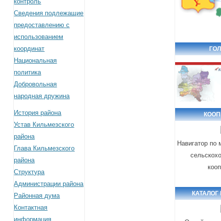
контроль
Сведения подлежащие
предоставлению с
использованием
координат
ГОЛ
Национальная
политика
Добровольная
народная дружина
История района
КООП
Устав Кильмезского
района
Навигатор по
Глава Кильмезского
сельскох
района
коо
Структура
Администрации района
КАТАЛОГ
Районная дума
Контактная
информация