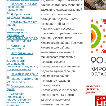
в администрации Кильмезского
Перечень объектов
района состоялось очередное
похоронного
назначения
заседание межведомственной
Добровольная
комиссии по вопросам
народная дружина
ликвидации задолженности
Устав Кильмезского
по заработной плате
района
и легализации трудовых
Перечень
некоммерческих
отношений. В работе комиссии
организаций,
получивших поддержку
приняли участие: глава
от органов власти
Кильмезского района, прокурор
Контактная
Кильмезского района,
информация
заместитель начальника
История района
финансового управления,
Перечень
коммерческих
начальник отдела
организаций,
получивших поддержку
планирования и исполнения
от органов власти
бюджета администрации
Почетные граждане
Кильмезского района,
Градостроительная
начальник управления
деятельность
планирования
Муниципальный
архив
и экономического развития,
Сведения
директора КОГКУ Центр
подлежащие
предоставлению с
занятости населения
использованием
Кильмезского района,
координат