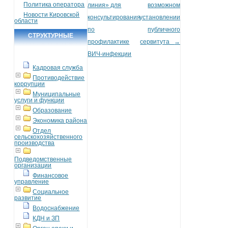
Политика оператора
линия» для
возможном
Новости Кировской
консультирования
установлении
области
по
публичного
СТРУКТУРНЫЕ
профилактике
сервитута
→
ПОДРАЗДЕЛЕНИЯ
ВИЧ-инфекции
Кадровая служба
Противодействие
коррупции
Муниципальные
услуги и функции
Образование
Экономика района
Отдел
сельскохозяйственного
производства
Подведомственные
организации
Финансовое
управление
Социальное
развитие
Водоснабжение
КДН и ЗП