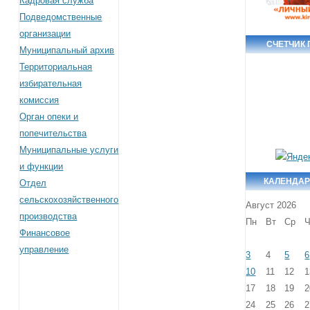
Кадровая служба
Подведомственные
организации
СЧЕТЧИК
Муниципальный архив
Территориальная
избирательная
комиссия
Орган опеки и
попечительства
Муниципальные услуги
и функции
КАЛЕНДАР
Отдел
сельскохозяйственного
Август 2026
производства
Пн
Вт
Ср
Ч
Финансовое
управление
3
4
5
6
10
11
12
1
17
18
19
2
24
25
26
2