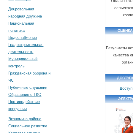
Онлайн-кат
сельскох
Добровольная
кооп
народная дружина
Национальная
политика
ОЦЕНКА
Водоснабжение
Градостроительная
Результаты не
деятельность
качества о
Муниципальный
орган
контроль
Гражданская оборона и
ДОСТУП
ЧС
Публичные слушания
Доступ
Обращение с ТКО
ЭЛЕКТР
Противодействие
коррупции
Экономика района
Социальное развитие