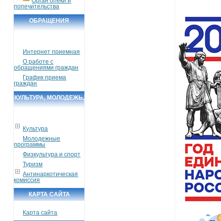
Орган опеки и
попечительства
ОБРАЩЕНИЯ
ГРАЖДАН
Интернет приемная
О работе с
обращениями граждан
График приема
граждан
КУЛЬТУРА, МОЛОДЕЖЬ,
СПОРТ, ТУРИЗМ
Культура
Молодежные
программы
Физкультура и спорт
Туризм
Антинаркотическая
комиссия
КАРТА САЙТА
Карта сайта