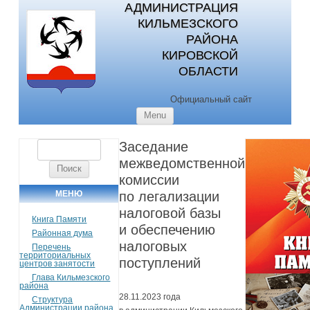
АДМИНИСТРАЦИЯ
КИЛЬМЕЗСКОГО
РАЙОНА
КИРОВСКОЙ
ОБЛАСТИ
Официальный сайт
Skip to content
Menu
Заседание
Найти:
межведомственной
комиссии
МЕНЮ
по легализации
налоговой базы
Книга Памяти
и обеспечению
Районная дума
налоговых
Перечень
территориальных
поступлений
центров занятости
Глава Кильмезского
района
28.11.2023 года
Структура
Администрации района