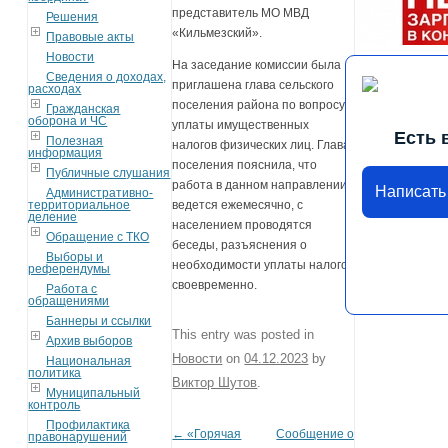
представитель МО МВД
Решения
«Кильмезский».
Правовые акты
Новости
На заседание комиссии была
Сведения о доходах,
приглашена глава сельского
расходах
поселения района по вопросу
Гражданская
оборона и ЧС
уплаты имущественных
Есть 
Полезная
налогов физических лиц. Глава
информация
поселения пояснила, что
Публичные слушания
работа в данном направлении
Написать
Административно-
территориальное
ведется ежемесячно, с
деление
населением проводятся
Обращение с ТКО
беседы, разъяснения о
Выборы и
необходимости уплаты налогов
референдумы
своевременно.
Работа с
обращениями
Баннеры и ссылки
This entry was posted in
Архив выборов
Новости
on
04.12.2023
by
Национальная
политика
Виктор Шутов
.
Муниципальный
контроль
Профилактика
←
«Горячая
Сообщение о
Post navigation
правонарушений