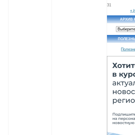
31
« 
АРХИВ 
Архив
новостей
ПОЛЕЗН
Полезн