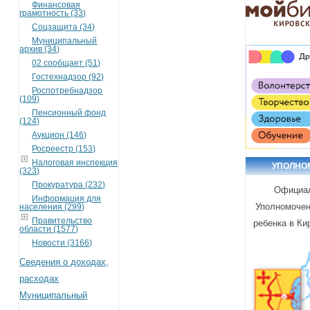
Финансовая
грамотность (33)
Соцзащита (34)
Муниципальный
архив (34)
02 сообщает (51)
Гостехнадзор (92)
Роспотребнадзор
(109)
Пенсионный фонд
(124)
Аукцион (146)
Росреестр (153)
Налоговая инспекция
УПОЛНО
(323)
Прокуратура (232)
Официа
Информация для
Уполномочен
населения (299)
Правительство
ребенка в Ки
области (1577)
Новости (3166)
Сведения о доходах,
расходах
Муниципальный