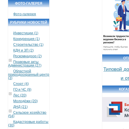
ФОТО-ГАЛЕРЕЯ
Фото-галерея
РУБРИКИ НОВОСТЕЙ
Инвестиции (1)
Конкуренция (1)
Строительство (1)
КДН и ЗП (2)
Роскомнадзор (2)
ОТ
Правовые акты
Администрации (27)
Типовой до
Областной
природоохранный центр
и о
(3)
Спорт (4)
КОГА
ГО и ЧС (9)
Лес (20)
Молодёжи (20)
ДНД (21)
Сельское хозяйство
(54)
Кадастровые работы
(30)