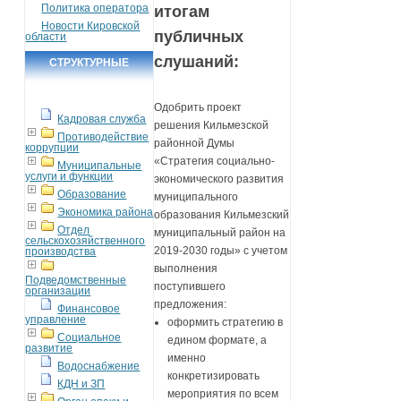
Политика оператора
итогам
Новости Кировской
публичных
области
слушаний:
СТРУКТУРНЫЕ
ПОДРАЗДЕЛЕНИЯ
Одобрить проект
Кадровая служба
решения Кильмезской
Противодействие
районной Думы
коррупции
«Стратегия социально-
Муниципальные
услуги и функции
экономического развития
Образование
муниципального
Экономика района
образования Кильмезский
Отдел
муниципальный район на
сельскохозяйственного
2019-2030 годы» с учетом
производства
выполнения
Подведомственные
поступившего
организации
предложения:
Финансовое
управление
оформить стратегию в
Социальное
едином формате, а
развитие
именно
Водоснабжение
конкретизировать
КДН и ЗП
мероприятия по всем