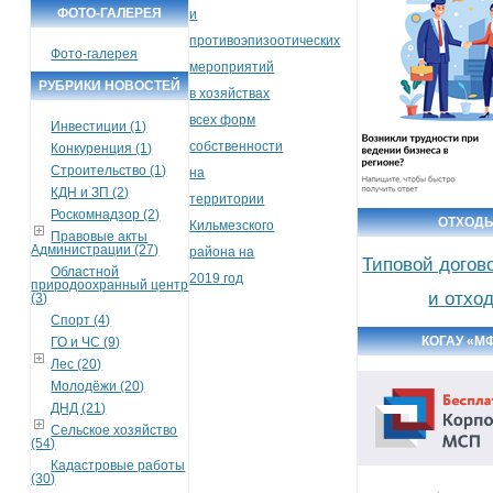
ФОТО-ГАЛЕРЕЯ
и
противоэпизоотических
Фото-галерея
мероприятий
РУБРИКИ НОВОСТЕЙ
в хозяйствах
всех форм
Инвестиции (1)
собственности
Конкуренция (1)
Строительство (1)
на
КДН и ЗП (2)
территории
Роскомнадзор (2)
ОТХОД
Кильмезского
Правовые акты
Администрации (27)
района на
Типовой догов
Областной
2019 год
природоохранный центр
и отхо
(3)
Спорт (4)
КОГАУ «М
ГО и ЧС (9)
Лес (20)
Молодёжи (20)
ДНД (21)
Сельское хозяйство
(54)
Кадастровые работы
(30)