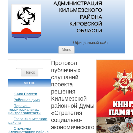
АДМИНИСТРАЦИЯ
КИЛЬМЕЗСКОГО
РАЙОНА
КИРОВСКОЙ
ОБЛАСТИ
Официальный сайт
Skip to content
Menu
Протокол
Найти:
публичных
слушаний
МЕНЮ
проекта
решения
Книга Памяти
Кильмезской
Районная дума
районной Думы
Перечень
территориальных
«Стратегия
центров занятости
социально-
Глава Кильмезского
района
экономического
Структура
Администрации района