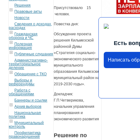
Решения
Присутствовало 15
Правовые акты
человек.
Новости
Сведения о доходах,
Повестка дня:
расходах
Гражданская
Обсуждение проекта
оборона и ЧС
решения Кильмезской
Есть воп
Полезная
районной Думы
информация
«Стратегия социально-
Публичные слушания
экономического развития
Написать об
Административно-
территориальное
муниципального
деление
образования Кильмезский
Обращение с ТКО
муниципальный район на
Выборы и
референдумы
2019-2030 годы».
Работа с
обращениями
Докладчик:
Баннеры и ссылки
Г.П.Четверикова,
Архив выборов
начальник управления
Национальная
планирования и
политика
экономического развития
Муниципальный
контроль
Профилактика
Решение по
правонарушений