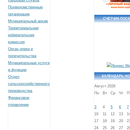
Кадровая служба
Подведомственные
организации
СЧЕТЧИК ПОС
Муниципальный архив
Территориальная
избирательная
комиссия
Орган опеки и
попечительства
Муниципальные услуги
и функции
КАЛЕНДАРЬ Н
Отдел
сельскохозяйственного
Август 2026
производства
Пн
Вт
Ср
Чт
П
Финансовое
управление
3
4
5
6
7
10
11
12
13
1
17
18
19
20
2
24
25
26
27
2