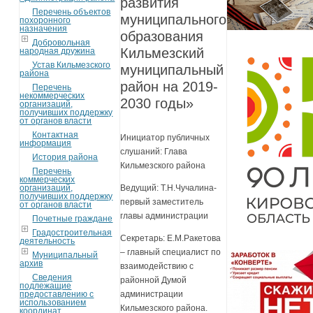
развития
Перечень объектов
муниципального
похоронного
назначения
образования
Добровольная
Кильмезский
народная дружина
Устав Кильмезского
муниципальный
района
район на 2019-
Перечень
некоммерческих
2030 годы»
организаций,
получивших поддержку
от органов власти
Контактная
Инициатор публичных
информация
слушаний: Глава
История района
Кильмезского района
Перечень
коммерческих
организаций,
Ведущий: Т.Н.Чучалина-
получивших поддержку
первый заместитель
от органов власти
главы администрации
Почетные граждане
Градостроительная
Секретарь: Е.М.Ракетова
деятельность
– главный специалист по
Муниципальный
архив
взаимодействию с
Сведения
районной Думой
подлежащие
предоставлению с
администрации
использованием
Кильмезского района.
координат