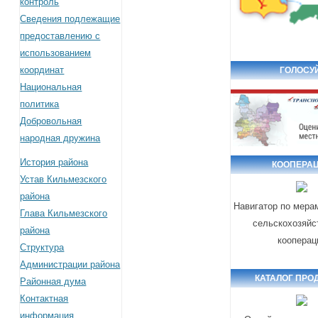
контроль
Сведения подлежащие
предоставлению с
использованием
координат
ГОЛОСУ
Национальная
политика
Добровольная
народная дружина
История района
КООПЕРА
Устав Кильмезского
района
Навигатор по мера
Глава Кильмезского
сельскохозяйс
района
кооперац
Структура
Администрации района
КАТАЛОГ ПРО
Районная дума
Контактная
информация