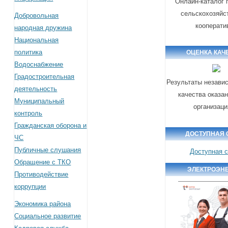
Онлайн-каталог 
сельскохозяйс
Добровольная
кооперати
народная дружина
Национальная
политика
ОЦЕНКА КАЧ
Водоснабжение
Градостроительная
Результаты незави
деятельность
качества оказа
Муниципальный
организац
контроль
Гражданская оборона и
ДОСТУПНАЯ 
ЧС
Публичные слушания
Доступная 
Обращение с ТКО
ЭЛЕКТРОЭН
Противодействие
коррупции
Экономика района
Социальное развитие