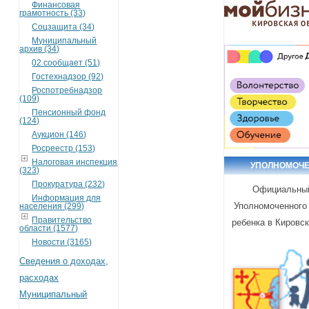
Финансовая
грамотность (33)
Соцзащита (34)
Муниципальный
архив (34)
02 сообщает (51)
Гостехнадзор (92)
Роспотребнадзор
(109)
Пенсионный фонд
(124)
Аукцион (146)
Росреестр (153)
Налоговая инспекция
УПОЛНОМОЧ
(323)
Прокуратура (232)
Официальный
Информация для
Уполномоченного
населения (299)
Правительство
ребенка в Кировс
области (1577)
Новости (3165)
Сведения о доходах,
расходах
Муниципальный