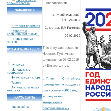
Орган опеки и
направлениям.
попечительства
ОБРАЩЕНИЯ
Ведущий слушаний:
ГРАЖДАН
Т.Н.Чучалина
Интернет приемная
Секретарь: Е.М.Ракетова
О работе с
обращениями граждан
06.02.2019
График приема
граждан
This entry was posted in
КУЛЬТУРА, МОЛОДЕЖЬ,
Новости
,
Публичные
СПОРТ, ТУРИЗМ
слушания
on
06.02.2019
Культура
by
Виктор Шутов
.
Молодежные
программы
Физкультура и спорт
←
План
Отчитайтесь
Post navigation
Туризм
проведения
о доходах за
Антинаркотическая
диагностических
2018 год
→
комиссия
исследований,
КАРТА САЙТА
ветеринарно-
Карта сайта
профилактических