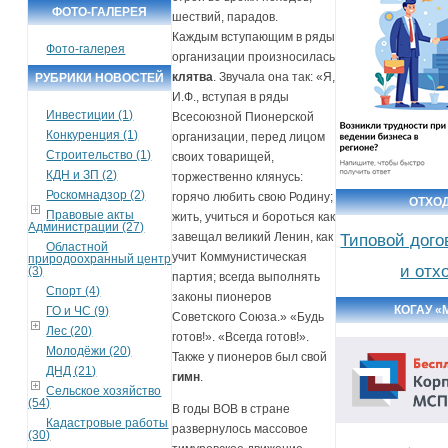
ФОТО-ГАЛЕРЕЯ
шествий, парадов.
Каждым вступающим в ряды
Фото-галерея
организации произносилась
клятва
. Звучала она так: «Я,
РУБРИКИ НОВОСТЕЙ
И.Ф., вступая в ряды
Инвестиции (1)
Всесоюзной Пионерской
Конкуренция (1)
организации, перед лицом
Строительство (1)
своих товарищей,
КДН и ЗП (2)
торжественно клянусь:
Роскомнадзор (2)
горячо любить свою Родину;
ОТХО
Правовые акты
жить, учиться и бороться как
Администрации (27)
завещал великий Ленин, как
Типовой дого
Областной
учит Коммунистическая
природоохранный центр
и отх
(3)
партия; всегда выполнять
Спорт (4)
законы пионеров
КОГАУ «
ГО и ЧС (9)
Советского Союза.» «Будь
Лес (20)
готов!». «Всегда готов!».
Молодёжи (20)
Также у пионеров был свой
ДНД (21)
гимн
.
Сельское хозяйство
(54)
В годы ВОВ в стране
Кадастровые работы
развернулось массовое
(30)