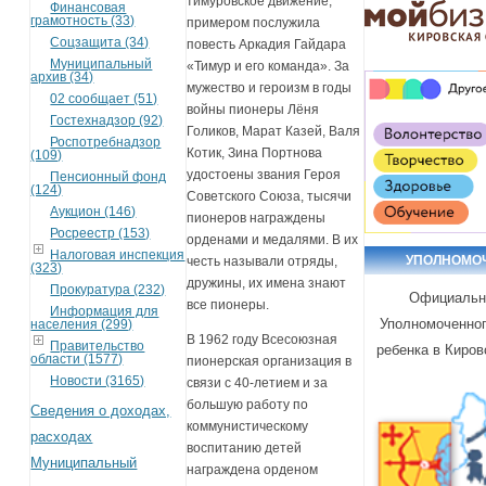
тимуровское движение,
Финансовая
грамотность (33)
примером послужила
Соцзащита (34)
повесть Аркадия Гайдара
Муниципальный
«Тимур и его команда». За
архив (34)
мужество и героизм в годы
02 сообщает (51)
войны пионеры Лёня
Гостехнадзор (92)
Голиков, Марат Казей, Валя
Роспотребнадзор
Котик, Зина Портнова
(109)
удостоены звания Героя
Пенсионный фонд
(124)
Советского Союза, тысячи
Аукцион (146)
пионеров награждены
Росреестр (153)
орденами и медалями. В их
Налоговая инспекция
УПОЛНОМО
честь называли отряды,
(323)
дружины, их имена знают
Прокуратура (232)
Официальн
все пионеры.
Информация для
Уполномоченног
населения (299)
В 1962 году Всесоюзная
Правительство
ребенка в Киров
области (1577)
пионерская организация в
Новости (3165)
связи с 40-летием и за
большую работу по
Сведения о доходах,
коммунистическому
расходах
воспитанию детей
Муниципальный
награждена орденом