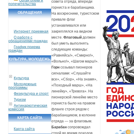
Орган опеки и
совета отряда, впереди
попечительства
горниста и барабанщика.
ОБРАЩЕНИЯ
На воскреснике, туристском
привале флаг
ГРАЖДАН
устанавливался или
Интернет приемная
закреплялся на видном
О работе с
месте.
Флаговый
должен
обращениями граждан
был уметь выполнять
График приема
следующие команды:
граждан
«Равняйсь!», «Смирно!»,
КУЛЬТУРА, МОЛОДЕЖЬ,
«Вольно!», «Шагом марш!».
СПОРТ, ТУРИЗМ
Горн
созывал пионеров
сигналами: «Слушайте
Культура
все», «Сбор», «На знамя»,
Молодежные
«Походный марш», «На
программы
линейку», «Тревога». На
Физкультура и спорт
пионерской линейке место
Туризм
горниста было на правом
Антинаркотическая
комиссия
фланге строя рядом с
барабанщиком, в колонне
КАРТА САЙТА
отряда — за флаговым.
Барабан
сопровождал
Карта сайта
строй во время походов,