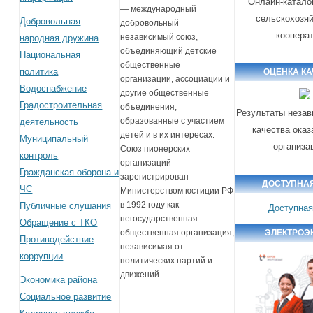
Онлайн-катало
— международный
сельскохозя
Добровольная
добровольный
коопера
независимый союз,
народная дружина
объединяющий детские
Национальная
общественные
политика
ОЦЕНКА К
организации, ассоциации и
Водоснабжение
другие общественные
Градостроительная
объединения,
Результаты незав
образованные с участием
деятельность
качества оказ
детей и в их интересах.
Муниципальный
организа
Союз пионерских
контроль
организаций
Гражданская оборона и
зарегистрирован
ДОСТУПНА
ЧС
Министерством юстиции РФ
в 1992 году как
Публичные слушания
Доступная
негосударственная
Обращение с ТКО
ЭЛЕКТРОЭ
общественная организация,
Противодействие
независимая от
коррупции
политических партий и
движений.
Экономика района
Социальное развитие