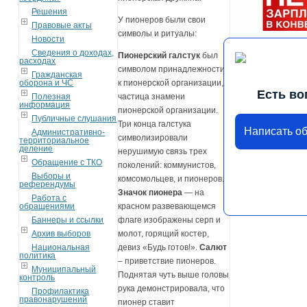
Решения
У пионеров были свои
Правовые акты
символы и ритуалы:
Новости
Сведения о доходах,
Пионерский галстук
был
расходах
символом принадлежности
Гражданская
оборона и ЧС
к пионерской организации,
Есть во
Полезная
частица знамени
информация
пионерской организации.
Публичные слушания
Три конца галстука
Написать о
Административно-
символизировали
территориальное
деление
нерушимую связь трех
Обращение с ТКО
поколений: коммунистов,
Выборы и
комсомольцев, и пионеров.
референдумы
Значок пионера
— на
Работа с
обращениями
красном развевающемся
Баннеры и ссылки
флаге изображены серп и
Архив выборов
молот, горящий костер,
Национальная
девиз «Будь готов!».
Салют
политика
– приветствие пионеров.
Муниципальный
Поднятая чуть выше головы
контроль
рука демонстрировала, что
Профилактика
правонарушений
пионер ставит