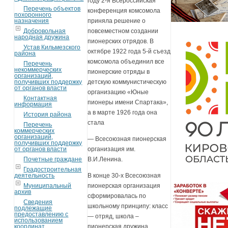
году 2-я Всероссийская
Перечень объектов
конференция комсомола
похоронного
назначения
приняла решение о
Добровольная
повсеместном создании
народная дружина
пионерских отрядов. В
Устав Кильмезского
октябре 1922 года 5-й съезд
района
комсомола объединил все
Перечень
некоммерческих
пионерские отряды в
организаций,
получивших поддержку
детскую коммунистическую
от органов власти
организацию «Юные
Контактная
пионеры имени Спартака»,
информация
а в марте 1926 года она
История района
стала
Перечень
коммерческих
организаций,
— Всесоюзная пионерская
получивших поддержку
от органов власти
организация им.
Почетные граждане
В.И.Ленина.
Градостроительная
деятельность
В конце 30-х Всесоюзная
Муниципальный
пионерская организация
архив
сформировалась по
Сведения
школьному принципу: класс
подлежащие
предоставлению с
— отряд, школа –
использованием
координат
пионерская дружина.