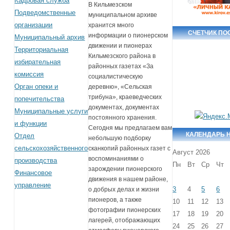
Кадровая служба
В Кильмезском
Подведомственные
муниципальном архиве
организации
хранится много
СЧЕТЧИК П
информации о пионерском
Муниципальный архив
движении и пионерах
Территориальная
Кильмезского района в
избирательная
районных газетах «За
комиссия
социалистическую
Орган опеки и
деревню», «Сельская
трибуна», краеведческих
попечительства
документах, документах
Муниципальные услуги
постоянного хранения.
и функции
Сегодня мы предлагаем вам
КАЛЕНДАРЬ 
Отдел
небольшую подборку
сельскохозяйственного
сканкопий районных газет с
Август 2026
воспоминаниями о
производства
Пн
Вт
Ср
Чт
зарождении пионерского
Финансовое
движения в нашем районе,
управление
3
4
5
6
о добрых делах и жизни
пионеров, а также
10
11
12
13
фотографии пионерских
17
18
19
20
лагерей, отображающих
24
25
26
27