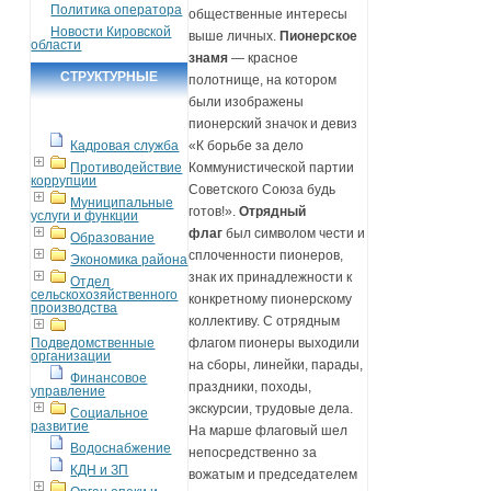
Политика оператора
общественные интересы
Новости Кировской
выше личных.
Пионерское
области
знамя
— красное
СТРУКТУРНЫЕ
полотнище, на котором
были изображены
ПОДРАЗДЕЛЕНИЯ
пионерский значок и девиз
Кадровая служба
«К борьбе за дело
Противодействие
Коммунистической партии
коррупции
Советского Союза будь
Муниципальные
готов!».
Отрядный
услуги и функции
флаг
был символом чести и
Образование
сплоченности пионеров,
Экономика района
знак их принадлежности к
Отдел
сельскохозяйственного
конкретному пионерскому
производства
коллективу. С отрядным
Подведомственные
флагом пионеры выходили
организации
на сборы, линейки, парады,
Финансовое
праздники, походы,
управление
экскурсии, трудовые дела.
Социальное
развитие
На марше флаговый шел
Водоснабжение
непосредственно за
КДН и ЗП
вожатым и председателем