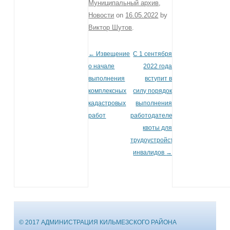
Муниципальный архив
,
Новости
on
16.05.2022
by
Виктор Шутов
.
←
Извещение
С 1 сентября
Post navigation
о начале
2022 года
выполнения
вступит в
комплексных
силу порядок
кадастровых
выполнения
работ
работодателем
квоты для
трудоустройства
инвалидов
→
© 2017 АДМИНИСТРАЦИЯ КИЛЬМЕЗСКОГО РАЙОНА