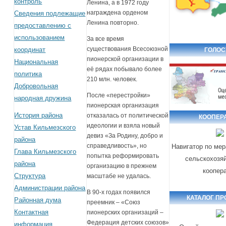
контроль
Ленина, а в 1972 году
награждена орденом
Сведения подлежащие
Ленина повторно.
предоставлению с
использованием
За все время
существования Всесоюзной
координат
ГОЛОС
пионерской организации в
Национальная
её рядах побывало более
политика
210 млн. человек.
Добровольная
После «перестройки»
народная дружина
пионерская организация
История района
отказалась от политической
КООПЕР
идеологии и взяла новый
Устав Кильмезского
девиз «За Родину, добро и
района
справедливость», но
Навигатор по ме
Глава Кильмезского
попытка реформировать
сельскохозя
района
организацию в прежнем
коопер
Структура
масштабе не удалась.
Администрации района
В 90-х годах появился
КАТАЛОГ П
Районная дума
преемник – «Союз
Контактная
пионерских организаций –
Федерация детских союзов»
информация