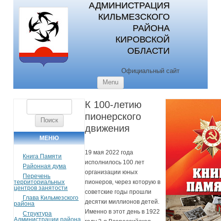
АДМИНИСТРАЦИЯ
КИЛЬМЕЗСКОГО
РАЙОНА
КИРОВСКОЙ
ОБЛАСТИ
Официальный сайт
Skip to content
Menu
К 100-летию
Найти:
пионерского
движения
МЕНЮ
19 мая 2022 года
Книга Памяти
исполнилось 100 лет
Районная дума
организации юных
Перечень
территориальных
пионеров, через которую в
центров занятости
советские годы прошли
Глава Кильмезского
десятки миллионов детей.
района
Именно в этот день в 1922
Структура
Администрации района