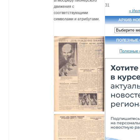
атмосферу пионерского
31
движения с
« Июл
соответствующими
символами и атрибутами.
АРХИВ НО
Архив
новостей
ПОЛЕЗНЫЕ
Полезные 