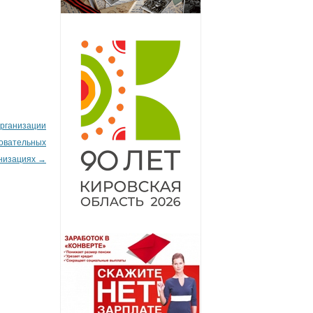
организации
овательных
низациях
→