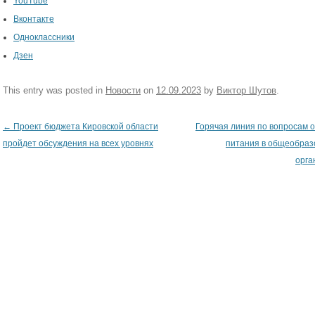
YouTube
Вконтакте
Одноклассники
Дзен
This entry was posted in
Новости
on
12.09.2023
by
Виктор Шутов
.
←
Проект бюджета Кировской области
Горячая линия по вопросам 
Post navigation
пройдет обсуждения на всех уровнях
питания в общеобраз
орга