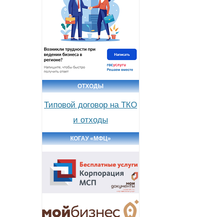
ОТХОДЫ
Типовой договор на ТКО
и отходы
КОГАУ «МФЦ»