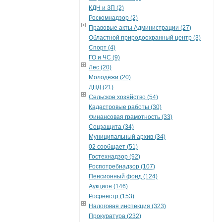
КДН и ЗП (2)
Роскомнадзор (2)
Правовые акты Администрации (27)
Областной природоохранный центр (3)
Спорт (4)
ГО и ЧС (9)
Лес (20)
Молодёжи (20)
ДНД (21)
Сельское хозяйство (54)
Кадастровые работы (30)
Финансовая грамотность (33)
Соцзащита (34)
Муниципальный архив (34)
02 сообщает (51)
Гостехнадзор (92)
Роспотребнадзор (107)
Пенсионный фонд (124)
Аукцион (146)
Росреестр (153)
Налоговая инспекция (323)
Прокуратура (232)