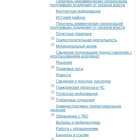
Перечень некоммерческих организаций,
получивших поддержку от органов власти
Контактная информация
История района
Перечень коммерческих организаций,
получивших поддержку от органов власти
Почетные граждане
Градостроительная деятельность
Муниципальный архив
Сведения подлежащие предоставлению с
использованием координат
Решения
Правовые акты
Новости
Сведения о доходах, расходах
Гражданская оборона и ЧС
Полезная информация
Публичные слушания
Административно-территориальное
деление
Обращение с ТКО
Выборы и референдумы
Работа с обращениями
Баннеры и ссылки