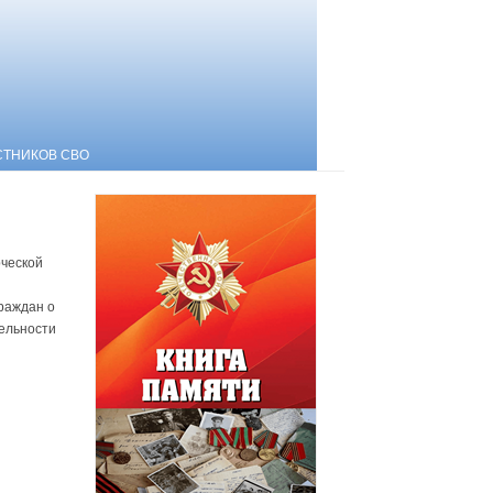
СТНИКОВ СВО
ческой
раждан о
тельности