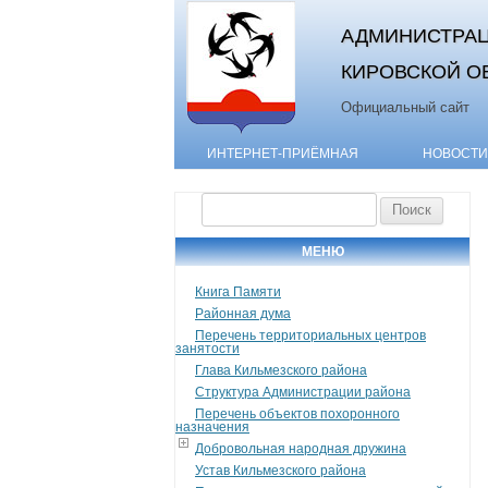
АДМИНИСТРАЦ
КИРОВСКОЙ О
Официальный сайт
ИНТЕРНЕТ-ПРИЁМНАЯ
НОВОСТИ
Найти:
МЕНЮ
Книга Памяти
Районная дума
Перечень территориальных центров
занятости
Глава Кильмезского района
Структура Администрации района
Перечень объектов похоронного
назначения
Добровольная народная дружина
Устав Кильмезского района