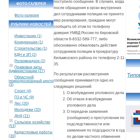
поступило сообщение. В случаях, когда
ФОТО-ГАЛЕРЕЯ
после обращения в орган внутренних
дел сотрудниками полиции не принято
Фото-галерея
мер реагирования, граждане могут
РУБРИКИ НОВОСТЕЙ
сообщить об этом по телефону
доверия УМВД России по Кировской
Инвестиции (1)
области 8-8332-589-777, либо
Конкуренция (1)
обоснованно обжаловать действия
Строительство (1)
сотрудников полиции в прокуратуру
КДН и ЗП (2)
Кильмезского района по телефону 2-11-
Роскомнадзор (2)
35.
Правовые акты
Администрации (27)
По результатам рассмотрения
Типо
Областной
сообщения принимается одно из
природоохранный центр
(3)
следующих решений:
Спорт (4)
О возбуждении уголовного дела
ГО и ЧС (9)
Об отказе в возбуждении
Лес (20)
уголовного дела
Молодёжи (20)
О передачи заявления
ДНД (21)
(сообщения) о преступлении по
Сельское хозяйство
подследственности или
(53)
заявления по подсудности в суд
Кадастровые работы
(30)
по делам частного обвинения