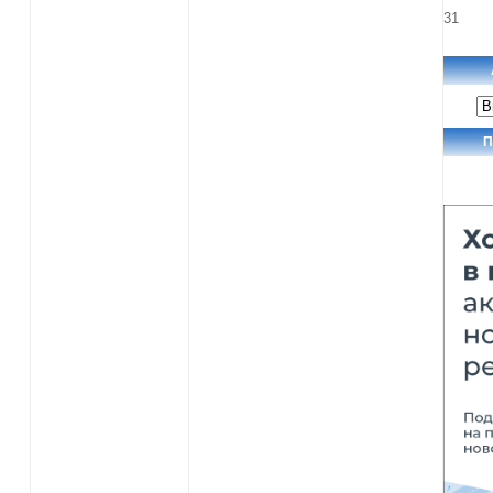
31
Ар
но
П