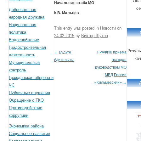
Онл
Начальник штаба МО
се
Добровольная
К.В. Мальцев
народная дружина
Национальная
This entry was posted in
Новости
on
политика
24.02.2015
by
Виктор Шутов
.
Водоснабжение
Градостроительная
Резуль
←
Будьте
ГРАФИК приёма
Post navigation
деятельность
кач
бдительны
граждан
Муниципальный
руководством МО
контроль
МВД России
Гражданская оборона и
«Кильмезский»
→
ЧС
Публичные слушания
Обращение с ТКО
Противодействие
коррупции
Экономика района
Социальное развитие