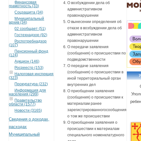
Финансовая
О возбуждении дела об
грамотность (33)
административном
Соцзащита (34)
правонарушении
Муниципальный
О вынесении определения об
архив (34)
отказе в возбуждении дела об
02 сообщает (51)
административном
Гостехнадзор (92)
правонарушении
Роспотребнадзор
(107)
О передачи заявления
Пенсионный фонд
(сообщения) о происшествии по
(124)
подведомственности
Аукцион (146)
О передаче заявления
Росреестр (153)
(сообщения) о происшествии в
Налоговая инспекция
(323)
иной территориальный орган
Прокуратура (232)
внутренних дел
Информация для
О приобщении заявления
Упол
населения (299)
(сообщения) о происшествии к
Правительство
ребен
материалам ранее
области (1577)
зарегистрированногосообщения
Новости (3165)
о том же происшествии
Сведения о доходах,
О приобщении заявления о
расходах
происшествии к материалам
Муниципальный
специального номенклатурного