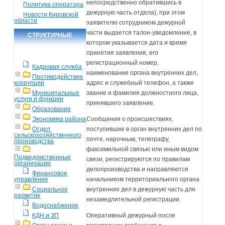
непосредственно обратившись в
Политика оператора
дежурную часть отдела), при этом
Новости Кировской
области
заявителю сотрудником дежурной
части выдается талон-уведомление, в
СТРУКТУРНЫЕ
котором указывается дата и время
ПОДРАЗДЕЛЕНИЯ
принятия заявления, его
регистрационный номер,
Кадровая служба
наименование органа внутренних дел,
Противодействие
коррупции
адрес и служебный телефон, а также
Муниципальные
звание и фамилия должностного лица,
услуги и функции
принявшего заявление.
Образование
Экономика района
Сообщения о происшествиях,
Отдел
поступившие в орган внутренних дел по
сельскохозяйственного
почте, нарочным, телеграфу,
производства
факсимильной связью или иным видом
Подведомственные
связи, регистрируются по правилам
организации
делопроизводства и направляются
Финансовое
управление
начальником территориального органа
Социальное
внутренних дел в дежурную часть для
развитие
незамедлительной регистрации.
Водоснабжение
КДН и ЗП
Оперативный дежурный после