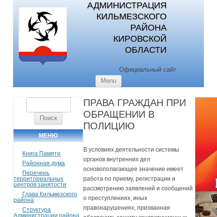
АДМИНИСТРАЦИЯ
КИЛЬМЕЗСКОГО
РАЙОНА
КИРОВСКОЙ
ОБЛАСТИ
Официальный сайт
Skip to content
Menu
ПРАВА ГРАЖДАН ПРИ
Найти:
ОБРАЩЕНИИ В
ПОЛИЦИЮ
МЕНЮ
В условиях деятельности системы
Книга Памяти
органов внутренних дел
Районная дума
основополагающее значение имеет
Перечень
территориальных
работа по приему, регистрации и
центров занятости
рассмотрению заявлений и сообщений
Глава Кильмезского
о преступлениях, иных
района
правонарушениях, призванная
Структура
Администрации района