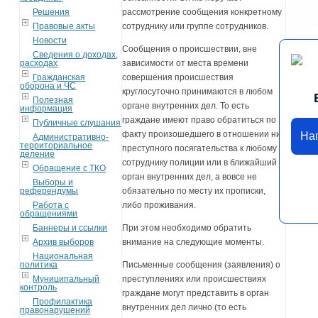
Решения
рассмотрение сообщения конкретному
Правовые акты
сотруднику или группе сотрудников.
Новости
Сообщения о происшествии, вне
Сведения о доходах,
расходах
зависимости от места времени
Гражданская
совершения происшествия
оборона и ЧС
круглосуточно принимаются в любом
Полезная
органе внутренних дел. То есть
информация
граждане имеют право обратиться по
Публичные слушания
факту произошедшего в отношении них
На
Административно-
территориальное
преступного посягательства к любому
деление
сотруднику полиции или в ближайший
Обращение с ТКО
орган внутренних дел, а вовсе не
Выборы и
референдумы
обязательно по месту их прописки,
Работа с
либо проживания.
обращениями
Баннеры и ссылки
При этом необходимо обратить
Архив выборов
внимание на следующие моменты.
Национальная
политика
Письменные сообщения (заявления) о
Муниципальный
преступлениях или происшествиях
контроль
граждане могут представить в орган
Профилактика
внутренних дел лично (то есть
правонарушений