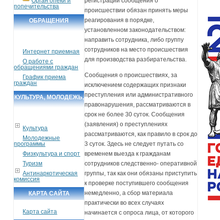
Орган опеки и
регистрации сообщения о
попечительства
происшествии обязан принять меры
реагирования в порядке,
ОБРАЩЕНИЯ
установленном законодательством:
ГРАЖДАН
направить сотрудника, либо группу
сотрудников на место происшествия
Интернет приемная
для производства разбирательства.
О работе с
обращениями граждан
Сообщения о происшествиях, за
График приема
граждан
исключением содержащих признаки
преступления или административного
КУЛЬТУРА, МОЛОДЕЖЬ,
правонарушения, рассматриваются в
СПОРТ, ТУРИЗМ
срок не более 30 суток. Сообщения
(заявления) о преступлениях
Культура
рассматриваются, как правило в срок до
Молодежные
программы
3 суток. Здесь не следует путать со
Физкультура и спорт
временем выезда к гражданам
Туризм
сотрудников следственно- оперативной
Антинаркотическая
группы, так как они обязаны приступить
комиссия
к проверке поступившего сообщения
немедленно, а сбор материала
КАРТА САЙТА
практически во всех случаях
Карта сайта
начинается с опроса лица, от которого