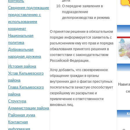
дела
контроль
О передаче заявления в
Сведения подлежащие
подразделение
предоставлению с
делопроизводства и режима
использованием
координат
О принятом решении в обязательном
Национальная
порядке информируется заявитель с
политика
разъяснением ему его прав и порядка
обжалования принятого решения в
Добровольная
соответствии с законодательством
народная дружина
Российской Федерации.
История района
Хочу добавить, что своевременное
Устав Кильмезского
обращение граждан в органы
района
внутренних дел о фактах преступных
Навиг
Глава Кильмезского
посягательств зачастую способствует
с
скорейшему их раскрытию и
района
привлечению к ответственности
Структура
виновных лиц.
Администрации района
К
Районная дума
Контактная
информация