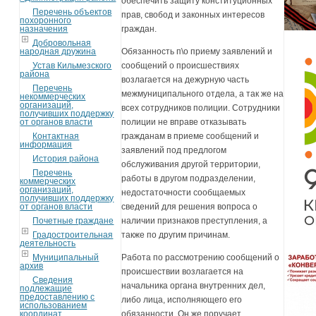
обеспечить защиту конституционных
Перечень объектов
прав, свобод и законных интересов
похоронного
назначения
граждан.
Добровольная
народная дружина
Обязанность п\о приему заявлений и
Устав Кильмезского
сообщений о происшествиях
района
возлагается на дежурную часть
Перечень
межмуниципального отдела, а так же на
некоммерческих
организаций,
всех сотрудников полиции. Сотрудники
получивших поддержку
от органов власти
полиции не вправе отказывать
Контактная
гражданам в приеме сообщений и
информация
заявлений под предлогом
История района
обслуживания другой территории,
Перечень
работы в другом подразделении,
коммерческих
организаций,
недостаточности сообщаемых
получивших поддержку
от органов власти
сведений для решения вопроса о
Почетные граждане
наличии признаков преступления, а
Градостроительная
также по другим причинам.
деятельность
Муниципальный
Работа по рассмотрению сообщений о
архив
происшествии возлагается на
Сведения
начальника органа внутренних дел,
подлежащие
предоставлению с
либо лица, исполняющего его
использованием
координат
обязанности. Он же поручает