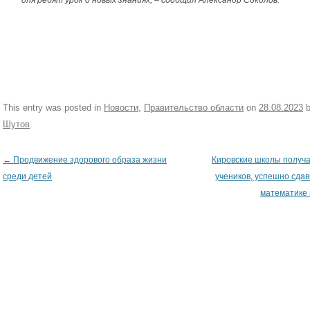
This entry was posted in
Новости
,
Правительство области
on
28.08.2023
Шутов
.
←
Продвижение здорового образа жизни
Кировские школы получа
Post navigation
среди детей
учеников, успешно сда
математике