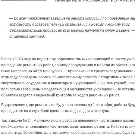
тысяч детей, из них более 14,8 тысяч – перво
— Во всех учреждениях завершена работа комиссий по проведению оц
готовности образовательных организаций к новому учебному году.
Образовательный процесс во всех школах начнется в очном режиме, 
отметила зампред.
Всего в 2023 году на подготовку образовательных организаций к новому учеб
проведение ремонтных работ, закупку оборудования и мебели из областног
было направлено 687,9 млн рублей. С привлечением средств федерального
этом году проведены работы по капитальному ремонту 7 спортивных залов, 
спортивное оборудование и инвентарь в 8 учреждений (30,7 млн рублей). Р
полностью завершены в подавляющем большинстве учреждений. По остал
объектам ведется ежедневный контроль за ходом ремонтных работ.
В учреждениях, где ремонты не будут завершены до 1 сентября, работы буд
проводиться во внеучебное время, в выходные дни и каникулы.
Так, в школе № 2 г. Малмыжа после разбора деревянной части здания школы
необходимость проведения частичного капитального ремонта. Работы план
провести до 10 октября. До этого момента образовательный процесс будет 