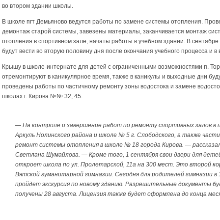
во втором здании школы.
В школе пгт Демьяново ведутся работы по замене системы отопления. Пров
демонтаж старой системы, завезены материалы, заканчивается монтаж сис
отопления в спортивном зале, начаты работы в учебном здании. В сентябре
будут вести во вторую половину дня после окончания учебного процесса и в
Крышу в школе-интернате для детей с ограниченными возможностями п. То
отремонтируют в каникулярное время, также в каникулы и выходные дни буд
проведены работы по частичному ремонту зоны водостока и замене водосто
школах г. Кирова №№ 32, 45.
— На контроле и завершение работ по ремонту спортивных залов в п
Аркуль Нолинского района и школе № 5 г. Слободского, а также част
ремонт системы отопления в школе № 18 города Кирова. — рассказа
Светлана Шумайлова. — Кроме того, 1 сентября свои двери для дете
откроет школа по ул. Пролетарской, 11а на 300 мест. Это второй ко
Вятской гуманитарной гимназии. Сегодня для родителей гимназии в 
пройдет экскурсия по новому зданию. Разрешительные документы б
получены 28 августа. Лицензия также будет оформлена до конца мес