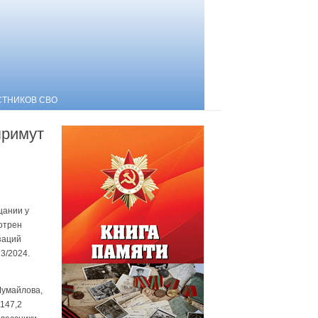
СТНИКОВ СВО
примут
щании у
отрен
заций
23/2024.
Шумайлова,
 147,2