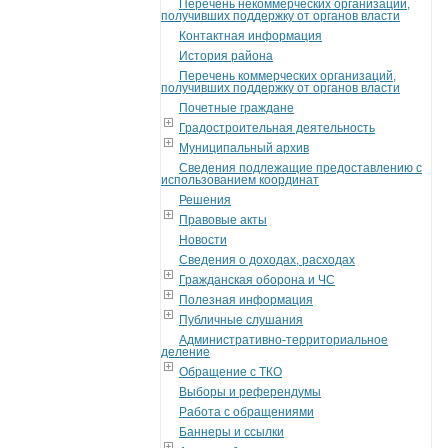
Перечень некоммерческих организаций,
получивших поддержку от органов власти
Контактная информация
История района
Перечень коммерческих организаций,
получивших поддержку от органов власти
Почетные граждане
Градостроительная деятельность
Муниципальный архив
Сведения подлежащие предоставлению с
использованием координат
Решения
Правовые акты
Новости
Сведения о доходах, расходах
Гражданская оборона и ЧС
Полезная информация
Публичные слушания
Административно-территориальное
деление
Обращение с ТКО
Выборы и референдумы
Работа с обращениями
Баннеры и ссылки