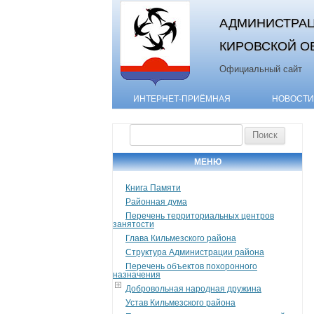
АДМИНИСТРАЦ
КИРОВСКОЙ О
Официальный сайт
ИНТЕРНЕТ-ПРИЁМНАЯ
НОВОСТИ
Найти:
МЕНЮ
Книга Памяти
Районная дума
Перечень территориальных центров
занятости
Глава Кильмезского района
Структура Администрации района
Перечень объектов похоронного
назначения
Добровольная народная дружина
Устав Кильмезского района