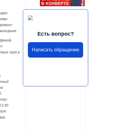
еден
темы
 ремонт
 выходные.
Есть вопрос?
рфяной
ут
Написать обращение
чных труб в
.
ичный
ла
й
рпус
13:30
удут
яца.