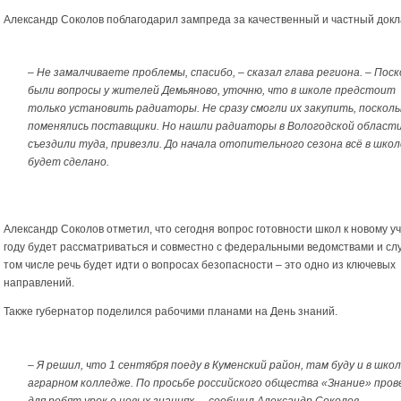
Александр Соколов поблагодарил зампреда за качественный и частный докл
– Не замалчиваете проблемы, спасибо, – сказал глава региона. – Поск
были вопросы у жителей Демьяново, уточню, что в школе предстоит
только установить радиаторы. Не сразу смогли их закупить, посколь
поменялись поставщики. Но нашли радиаторы в Вологодской области
съездили туда, привезли. До начала отопительного сезона всё в шко
будет сделано.
Александр Соколов отметил, что сегодня вопрос готовности школ к новому у
году будет рассматриваться и совместно с федеральными ведомствами и сл
том числе речь будет идти о вопросах безопасности – это одно из ключевых
направлений.
Также губернатор поделился рабочими планами на День знаний.
– Я решил, что 1 сентября поеду в Куменский район, там буду и в школе
аграрном колледже. По просьбе российского общества «Знание» пров
для ребят урок о новых знаниях, – сообщил Александр Соколов.