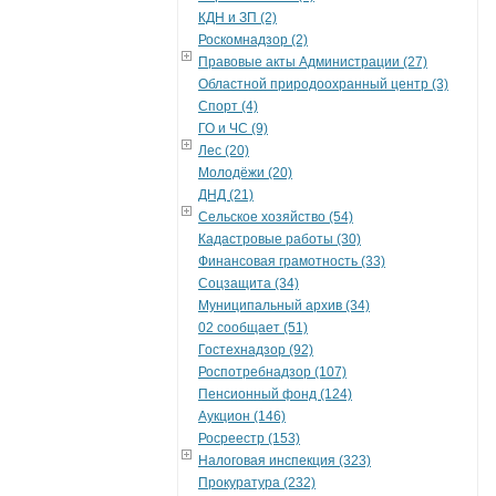
КДН и ЗП (2)
Роскомнадзор (2)
Правовые акты Администрации (27)
Областной природоохранный центр (3)
Спорт (4)
ГО и ЧС (9)
Лес (20)
Молодёжи (20)
ДНД (21)
Сельское хозяйство (54)
Кадастровые работы (30)
Финансовая грамотность (33)
Соцзащита (34)
Муниципальный архив (34)
02 сообщает (51)
Гостехнадзор (92)
Роспотребнадзор (107)
Пенсионный фонд (124)
Аукцион (146)
Росреестр (153)
Налоговая инспекция (323)
Прокуратура (232)