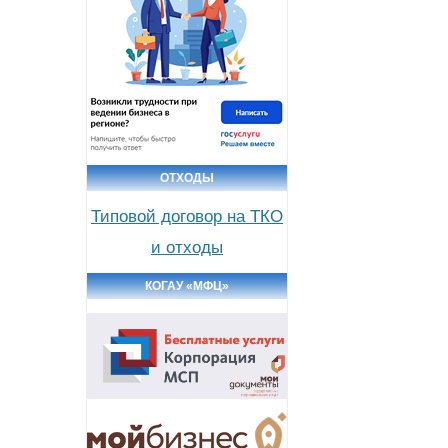
ОТХОДЫ
Типовой договор на ТКО
и отходы
КОГАУ «МФЦ»