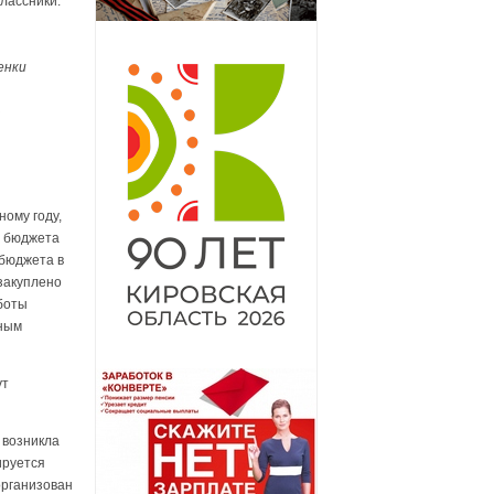
классники.
енки
—
ному году,
о бюджета
 бюджета в
закуплено
аботы
ьным
ут
 возникла
ируется
организован