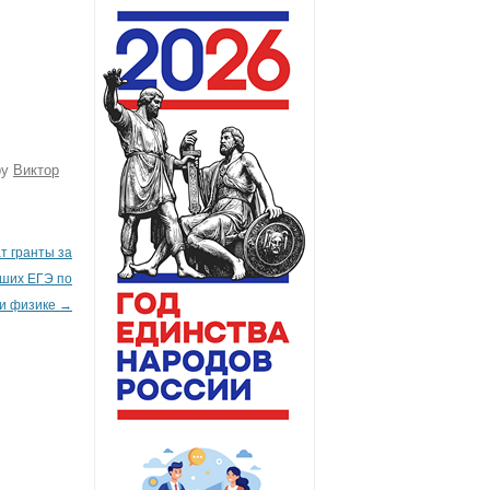
by
Виктор
т гранты за
вших ЕГЭ по
 и физике
→