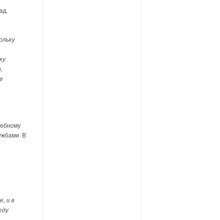
ад.
ольку
ку
,
ле
чебному
ужбами. В
, и в
еду