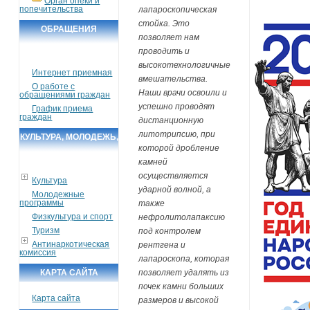
Орган опеки и
попечительства
лапароскопическая
стойка. Это
ОБРАЩЕНИЯ
позволяет нам
ГРАЖДАН
проводить и
высокотехнологичные
Интернет приемная
вмешательства.
О работе с
Наши врачи освоили и
обращениями граждан
успешно проводят
График приема
граждан
дистанционную
литотрипсию, при
КУЛЬТУРА, МОЛОДЕЖЬ,
которой дробление
СПОРТ, ТУРИЗМ
камней
осуществляется
Культура
ударной волной, а
Молодежные
программы
также
Физкультура и спорт
нефролитолапаксию
Туризм
под контролем
Антинаркотическая
рентгена и
комиссия
лапароскопа, которая
позволяет удалять из
КАРТА САЙТА
почек камни больших
Карта сайта
размеров и высокой