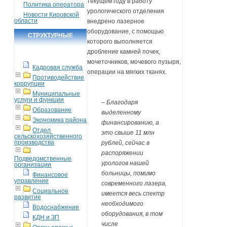
текущем году в работу
Политика оператора
урологического отделения
Новости Кировской
области
внедрено лазерное
оборудование, с помощью
СТРУКТУРНЫЕ
которого выполняется
ПОДРАЗДЕЛЕНИЯ
дробление камней почек,
мочеточников, мочевого пузыря,
Кадровая служба
операции на мягких тканях.
Противодействие
коррупции
Муниципальные
услуги и функции
– Благодаря
Образование
выделенному
Экономика района
финансированию, а
Отдел
это свыше 11 млн
сельскохозяйственного
производства
рублей, сейчас в
распоряжении
Подведомственные
урологов нашей
организации
больницы, помимо
Финансовое
управление
современного лазера,
Социальное
имеется весь спектр
развитие
необходимого
Водоснабжение
оборудования, в том
КДН и ЗП
числе