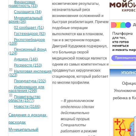
Финансовая
косметические результаты,
грамотность (33)
незначительный риск
Соцзащита (34)
возникновения осложнений и
Муниципальный
архив (34)
быстрая реабилитация. Причем
02 сообщает (51)
подобные операции
Гостехнадзор (92)
выполняются как в плановом,
Роспотребнадзор
так и в экстренном порядке.
(109)
Дмитрий Курдюмов подчеркнул,
Пенсионный фонд
что Больница скорой
(124)
медицинской помощи является
Аукцион (146)
одним из самых компетентных и
Росреестр (153)
продвинутых хирургических
Налоговая инспекция
УПОЛН
(323)
стационаров, который работает
Прокуратура (232)
по многим профилям.
Официа
Информация для
Уполномоче
населения (299)
Правительство
ребенка в К
области (1577)
– В урологическом
Новости (3166)
отделении сделан
действительно
Сведения о доходах,
мощный прорыв.
расходах
Специалисты
Муниципальный
работают в режиме