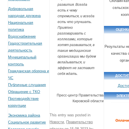
Онлайн-кат
развития. Всегда
сельскох
Добровольная
есть к чему
кооп
народная дружина
стремиться, и всегда
есть что улучшать.
Национальная
Приятно
политика
ОЦЕНК
разговаривать с
Водоснабжение
коллегами, которые
Градостроительная
хотят развиваться, в
Результаты н
деятельность
такие медицинские
качества 
организации мы будем
Муниципальный
орга
вкладываться, и
контроль
эффект не заставит
Гражданская оборона и
себя ждать.
ДОСТУ
ЧС
Публичные слушания
Досту
Обращение с ТКО
Пресс-центр Правительства
ЭЛЕКТ
Противодействие
Кировской области
коррупции
This entry was posted in
Экономика района
Новости
,
Правительство
Социальное развитие
области
on
15.08.2023
by