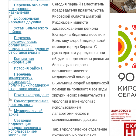
Сегодня первый заместитель
Перечень объектов
похоронного
председателя правительства
назначения
Кировской области Дмитрий
Добровольная
народная дружина
Курдюмов и министр
Устав Кильмезского
здравоохранения региона
района
Екатерина Видякина посетили
Перечень
Больницу скорой медицинской
некоммерческих
организаций,
помощи города Кирова. С
получивших поддержку
от органов власти
руководством учреждения они
Контактная
обсудили перспективы развития
информация
больницы и вопросы
История района
повышения качества
Перечень
медицинской помощи.
коммерческих
организаций,
В Больнице скорой медицинской
получивших поддержку
от органов власти
помощи выполняются все виды
Почетные граждане
хирургических вмешательств в
Градостроительная
урологии и гинекологии с
деятельность
использованием
Муниципальный
лапаротомического и
архив
малоинвазивного доступа.
Сведения
подлежащие
предоставлению с
Так, в урологическое отделение
использованием
координат
круглосуточно поступают