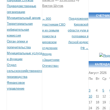
Кадровая служба
Виктор Шутов
.
Подведомственные
организации
СЧЕТЧИ
Муниципальный архив
←
900
Предложения
Post navigation
Территориальная
участникам СВО
Кировской
избирательная
и их семьям
области учли в
комиссия
помогли в
поправках в
Орган опеки и
кировском
Лесной кодекс
попечительства
отделении
РФ
→
Муниципальные услуги
фонда
и функции
«Защитники
КАЛЕНДА
Отдел
Отечества»
сельскохозяйственного
Август 2026
производства
Пн
Вт
Ср
Финансовое
управление
3
4
5
10
11
12
17
18
19
24
25
26