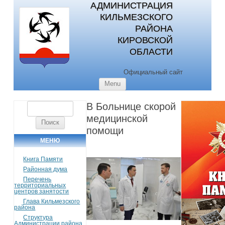
АДМИНИСТРАЦИЯ
КИЛЬМЕЗСКОГО
РАЙОНА
КИРОВСКОЙ
ОБЛАСТИ
Официальный сайт
Skip to content
Menu
В Больнице скорой
Найти:
медицинской
помощи
МЕНЮ
Книга Памяти
Районная дума
Перечень
территориальных
центров занятости
Глава Кильмезского
района
Структура
Администрации района