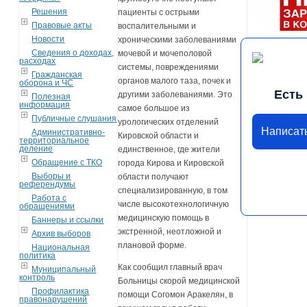
Решения
пациенты с острыми
Правовые акты
воспалительными и
Новости
хроническими заболеваниями
Сведения о доходах,
мочевой и мочеполовой
расходах
системы, повреждениями
Гражданская
органов малого таза, почек и
оборона и ЧС
Есть
другими заболеваниями. Это
Полезная
информация
самое большое из
Публичные слушания
урологических отделений
Написат
Административно-
Кировской области и
территориальное
деление
единственное, где жители
Обращение с ТКО
города Кирова и Кировской
Выборы и
области получают
референдумы
специализированную, в том
Работа с
числе высокотехнологичную
обращениями
медицинскую помощь в
Баннеры и ссылки
экстренной, неотложной и
Архив выборов
плановой форме.
Национальная
политика
Как сообщил главный врач
Муниципальный
контроль
Больницы скорой медицинской
Профилактика
помощи Согомон Аракелян, в
правонарушений