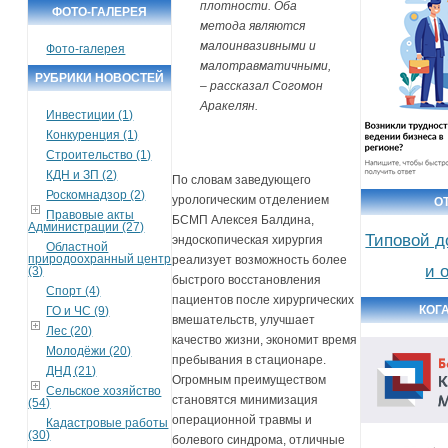
плотности. Оба
ФОТО-ГАЛЕРЕЯ
метода являются
малоинвазивными и
Фото-галерея
малотравматичными,
РУБРИКИ НОВОСТЕЙ
– рассказал Согомон
Аракелян.
Инвестиции (1)
Конкуренция (1)
Строительство (1)
КДН и ЗП (2)
По словам заведующего
Роскомнадзор (2)
урологическим отделением
О
Правовые акты
БСМП Алексея Балдина,
Администрации (27)
Типовой д
эндоскопическая хирургия
Областной
природоохранный центр
реализует возможность более
и 
(3)
быстрого восстановления
Спорт (4)
пациентов после хирургических
КОГ
ГО и ЧС (9)
вмешательств, улучшает
Лес (20)
качество жизни, экономит время
Молодёжи (20)
пребывания в стационаре.
ДНД (21)
Огромным преимуществом
Сельское хозяйство
становятся минимизация
(54)
операционной травмы и
Кадастровые работы
(30)
болевого синдрома, отличные