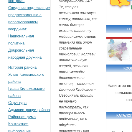
контроль
экстренности 24/7.
Те, кто раз
Сведения подлежащие
испытывал почечную
предоставлению с
колику, понимают, как
использованием
важно быстро
координат
ГО
оказать пациенту
Национальная
медицинскую помощь,
применяя при этом
политика
современные
Добровольная
технологии. Коллеги
народная дружина
динамично идут
вперед, осваивая
История района
КОО
новые методы
Устав Кильмезского
диагностики и
района
лечения, – отметил
Навигатор по
Глава Кильмезского
Дмитрий Курдюмов. –
сельскох
района
Сегодня мы пришли
коо
не только
Структура
посмотреть, как
Администрации района
преобразилось
КАТАЛО
Районная дума
отделение, но и
Контактная
обсудить
информация
перспективы его