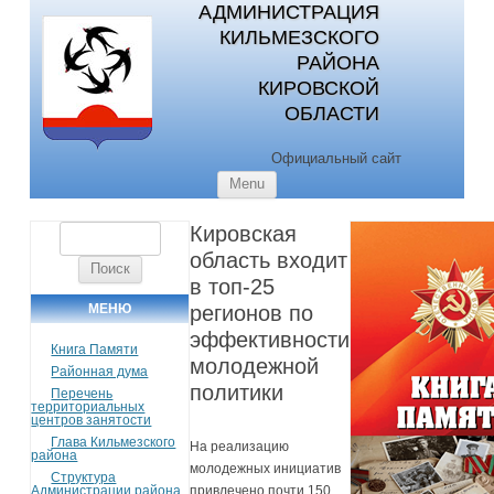
АДМИНИСТРАЦИЯ
КИЛЬМЕЗСКОГО
РАЙОНА
КИРОВСКОЙ
ОБЛАСТИ
Официальный сайт
Skip to content
Menu
Кировская
Найти:
область входит
в топ-25
МЕНЮ
регионов по
эффективности
Книга Памяти
молодежной
Районная дума
политики
Перечень
территориальных
центров занятости
Глава Кильмезского
На реализацию
района
молодежных инициатив
Структура
Администрации района
привлечено почти 150