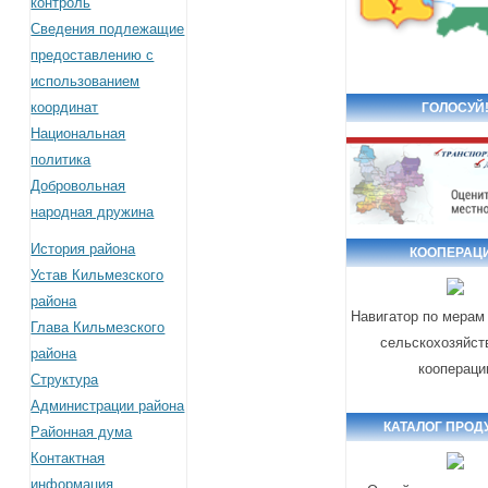
контроль
Сведения подлежащие
предоставлению с
использованием
координат
ГОЛОСУЙ
Национальная
политика
Добровольная
народная дружина
История района
КООПЕРАЦ
Устав Кильмезского
района
Навигатор по мерам
Глава Кильмезского
сельскохозяйст
района
коопераци
Структура
Администрации района
КАТАЛОГ ПРОД
Районная дума
Контактная
информация