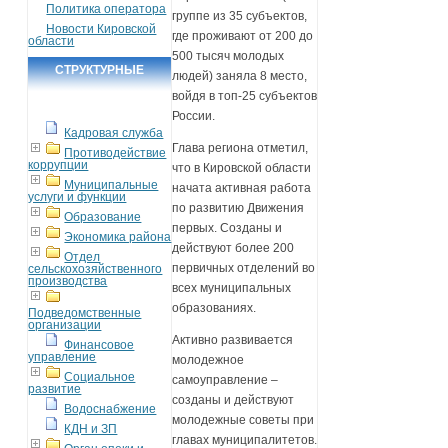
Политика оператора
группе из 35 субъектов,
Новости Кировской
где проживают от 200 до
области
500 тысяч молодых
СТРУКТУРНЫЕ
людей) заняла 8 место,
ПОДРАЗДЕЛЕНИЯ
войдя в топ-25 субъектов
России.
Кадровая служба
Глава региона отметил,
Противодействие
коррупции
что в Кировской области
Муниципальные
начата активная работа
услуги и функции
по развитию Движения
Образование
первых. Созданы и
Экономика района
действуют более 200
Отдел
первичных отделений во
сельскохозяйственного
производства
всех муниципальных
образованиях.
Подведомственные
организации
Активно развивается
Финансовое
управление
молодежное
Социальное
самоуправление –
развитие
созданы и действуют
Водоснабжение
молодежные советы при
КДН и ЗП
главах муниципалитетов.