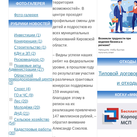
территория
ФОТО-ГАЛЕРЕЯ
возможностей». В
центре проходят
Фото-галерея
профильные смены для
РУБРИКИ НОВОСТЕЙ
детей и подростков из
всех муниципальных
Инвестиции (1)
образований Кировской
Конкуренция (1)
области.
Строительство (1)
КДН и ЗП (2)
– Видны успехи наших
Роскомнадзор (2)
ребят на федеральном
ОТХОДЫ
Правовые акты
уровне, в прошлом году
Администрации (27)
Типовой догово
по результатам участия
Областной
природоохранный центр
в различных грантовых
и отход
(3)
конкурсах поддержаны
Спорт (4)
159 инициатив,
КОГАУ «МФ
ГО и ЧС (9)
благодаря этому в
Лес (20)
регион на их
Молодёжи (20)
реализацию привлечено
ДНД (21)
147 миллионов рублей, –
Сельское хозяйство
обратил внимание
(54)
Александр Соколов.
Кадастровые работы
(30)