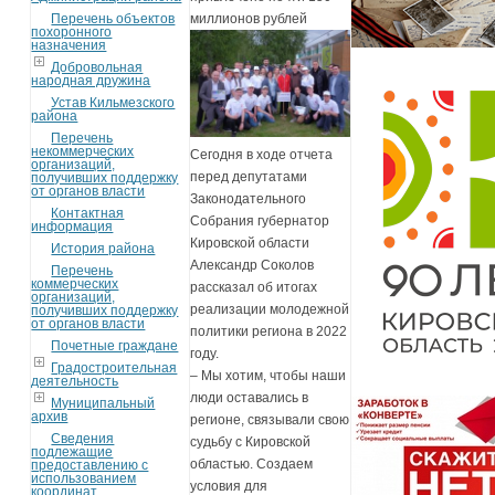
Перечень объектов
миллионов рублей
похоронного
назначения
Добровольная
народная дружина
Устав Кильмезского
района
Перечень
некоммерческих
Сегодня в ходе отчета
организаций,
перед депутатами
получивших поддержку
от органов власти
Законодательного
Контактная
Собрания губернатор
информация
Кировской области
История района
Александр Соколов
Перечень
коммерческих
рассказал об итогах
организаций,
реализации молодежной
получивших поддержку
от органов власти
политики региона в 2022
Почетные граждане
году.
Градостроительная
– Мы хотим, чтобы наши
деятельность
люди оставались в
Муниципальный
архив
регионе, связывали свою
Сведения
судьбу с Кировской
подлежащие
областью. Создаем
предоставлению с
использованием
условия для
координат