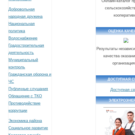
Онлайн-каталог п
сельскохозяйст
Добровольная
кооператив
народная дружина
Национальная
политика
ОЦЕНКА КАЧЕ
Водоснабжение
Градостроительная
Результаты независ
деятельность
качества оказани
Муниципальный
организаци
контроль
Гражданская оборона и
ДОСТУПНАЯ С
ЧС
Публичные слушания
Доступная с
Обращение с ТКО
ЭЛЕКТРОЭНЕ
Противодействие
коррупции
Экономика района
Социальное развитие