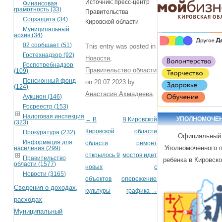
Источник: пресс-центр
Финансовая
грамотность (33)
Правительства
Соцзащита (34)
Кировской области
Муниципальный
архив (34)
02 сообщает (51)
This entry was posted in
Гостехнадзор (92)
Новости
,
Роспотребнадзор
Правительство области
(109)
Пенсионный фонд
on
20.07.2023
by
(124)
Анастасия Ахмадеева
.
Аукцион (146)
Росреестр (153)
Налоговая инспекция
УПОЛНОМОЧЕ
←
В
В Кировской
Post navigation
(323)
Кировской
области
Прокуратура (232)
Официальный 
Информация для
области
ремонт
Уполномоченного 
населения (299)
открылось 9
мостов идет
Правительство
ребенка в Кировск
области (1577)
новых
с
Новости (3165)
объектов
опережением
Сведения о доходах,
культуры
графика
→
расходах
Муниципальный