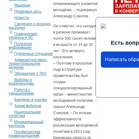
опережающего развития
Решения
молодёжи, – подчеркнул
Правовые акты
Александр Соколов.
Новости
Сведения о доходах,
Он отметил, что сегодня
расходах
в регионе проживает
Гражданская
оборона и ЧС
почти 300 тысяч человек
Есть воп
Полезная
в возрасте от 14 до 35
информация
лет. Это четверть
Публичные слушания
населения.
Написать обр
Административно-
– Поэтому в прошлом
территориальное
деление
году в структуре
Обращение с ТКО
правительства был
Выборы и
создан
референдумы
специализированный
Работа с
обращениями
орган – министерство
Баннеры и ссылки
молодежной политики, –
Архив выборов
сказал Александр
Национальная
Соколов. – По итогам
политика
эффективности
Муниципальный
реализации молодёжной
контроль
политики в 2022 году
Профилактика
правонарушений
Кировская область (в