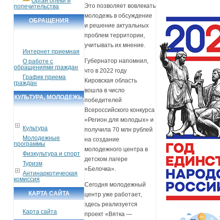
Орган опеки и
Это позволяет вовлекать
попечительства
молодежь в обсуждение
ОБРАЩЕНИЯ
и решение актуальных
ГРАЖДАН
проблем территории,
учитывать их мнение.
Интернет приемная
Губернатор напомнил,
О работе с
обращениями граждан
что в 2022 году
График приема
Кировская область
граждан
вошла в число
КУЛЬТУРА, МОЛОДЕЖЬ,
победителей
СПОРТ, ТУРИЗМ
Всероссийского конкурса
«Регион для молодых» и
Культура
получила 70 млн рублей
Молодежные
на создание
программы
молодежного центра в
Физкультура и спорт
детском лагере
Туризм
«Белочка».
Антинаркотическая
комиссия
Сегодня молодежный
КАРТА САЙТА
центр уже работает,
здесь реализуется
Карта сайта
проект «Вятка —