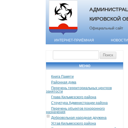
АДМИНИСТРАЦ
КИРОВСКОЙ О
Официальный сайт
ИНТЕРНЕТ-ПРИЁМНАЯ
НОВОСТИ
Найти:
МЕНЮ
Книга Памяти
Районная дума
Перечень территориальных центров
занятости
Глава Кильмезского района
Структура Администрации района
Перечень объектов похоронного
назначения
Добровольная народная дружина
Устав Кильмезского района