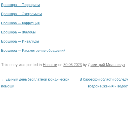
Брошюра — Терроризм
Брошюра — Экстремизм
Брошюра — Коррупция
Брошюра — Жалобы
Брошюра — Инвалиды
Брошюра — Рассмотрение обращений
This entry was posted in
Новости
on
30.06.2023
by
Димитрий Мельничук
.
←
Единый день бесплатной юридической
В Кировской области обследу
Post navigation
помощи
водоснабжения и водо