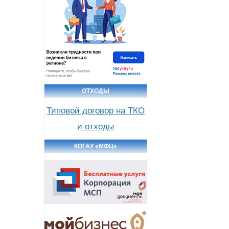
ОТХОДЫ
Типовой договор на ТКО
и отходы
КОГАУ «МФЦ»