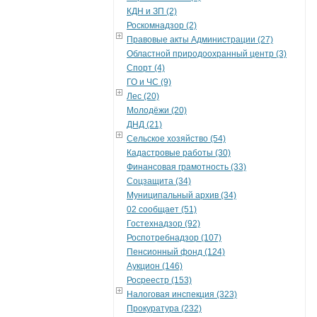
КДН и ЗП (2)
Роскомнадзор (2)
Правовые акты Администрации (27)
Областной природоохранный центр (3)
Спорт (4)
ГО и ЧС (9)
Лес (20)
Молодёжи (20)
ДНД (21)
Сельское хозяйство (54)
Кадастровые работы (30)
Финансовая грамотность (33)
Соцзащита (34)
Муниципальный архив (34)
02 сообщает (51)
Гостехнадзор (92)
Роспотребнадзор (107)
Пенсионный фонд (124)
Аукцион (146)
Росреестр (153)
Налоговая инспекция (323)
Прокуратура (232)