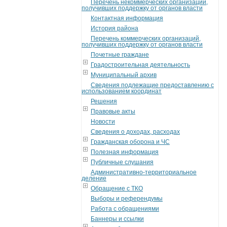
Перечень некоммерческих организаций,
получивших поддержку от органов власти
Контактная информация
История района
Перечень коммерческих организаций,
получивших поддержку от органов власти
Почетные граждане
Градостроительная деятельность
Муниципальный архив
Сведения подлежащие предоставлению с
использованием координат
Решения
Правовые акты
Новости
Сведения о доходах, расходах
Гражданская оборона и ЧС
Полезная информация
Публичные слушания
Административно-территориальное
деление
Обращение с ТКО
Выборы и референдумы
Работа с обращениями
Баннеры и ссылки