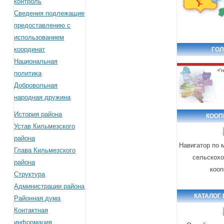
контроль
Сведения подлежащие
предоставлению с
использованием
координат
ГОЛ
Национальная
политика
Добровольная
народная дружина
История района
КООП
Устав Кильмезского
района
Навигатор по 
Глава Кильмезского
сельскохо
района
кооп
Структура
Администрации района
КАТАЛОГ
Районная дума
Контактная
информация