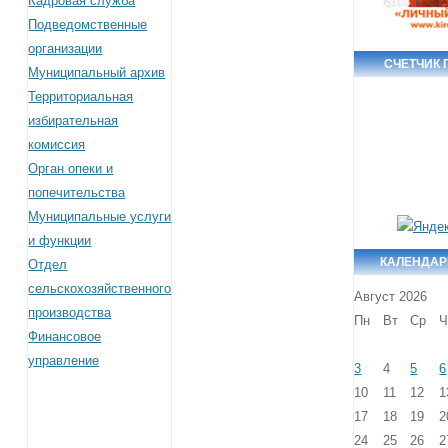
Кадровая служба
Подведомственные
организации
СЧЕТЧИК
Муниципальный архив
Территориальная
избирательная
комиссия
Орган опеки и
попечительства
Муниципальные услуги
и функции
КАЛЕНДАР
Отдел
сельскохозяйственного
Август 2026
производства
Пн
Вт
Ср
Ч
Финансовое
управление
3
4
5
6
10
11
12
1
17
18
19
2
24
25
26
2