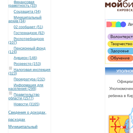
Финансовая
грамотность (33)
Соцзащита (34)
Муниципальный
архив (34)
02 сообщает (51)
Гостехнадзор (92)
Роспотребнадзор
(107)
Пенсионный фонд
(124)
Аукцион (146)
Росреестр (153)
Налоговая инспекция
УПОЛНО
(323)
Прокуратура (232)
Официал
Информация для
Уполномочен
населения (299)
Правительство
ребенка в Ки
области (1577)
Новости (3165)
Сведения о доходах,
расходах
Муниципальный