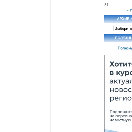
31
« 
АРХИВ 
Архив
новостей
ПОЛЕЗН
Полезн