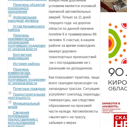
конкретным дорожным
Перечень объектов
условиям является основной
похоронного
назначения
причиной автомобильных
Добровольная
аварий. Только за 11 дней
народная дружина
текущего года на дорогах
Устав Кильмезского
области по данной причине
района
погибли 8 и травмированы 86
Перечень
некоммерческих
человек. К счастью, в нашем
организаций,
получивших поддержку
районе за время новогодних
от органов власти
каникул дорожно-
Контактная
транспортных происшествий
информация
ни с пострадавшими ни с
История района
ранеными не допущенною.
Перечень
коммерческих
организаций,
Как показывает практика, чаще
получивших поддержку
от органов власти
всего трагедии происходят на
Почетные граждане
загородных трассах. Ситуацию
Градостроительная
усугубляет снегопад, перепады
деятельность
температуры, как следствие
Муниципальный
образование на проезжей
архив
части наледи. Автомобилисты
Сведения
подлежащие
«вылетают» на трассу,
предоставлению с
использованием
забывая о мерах
координат