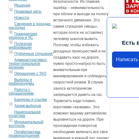
безопасности. Их главная
Решения
ошибка – невнимательность
Правовые акты
при обгоне и выезде на полосу
Новости
встречного движения. Это
Сведения о доходах,
самая страшная «вещь»,
расходах
которая почти не оставляет
Гражданская
оборона и ЧС
человеку шансов выжить.
Есть 
Полезная
Поэтому, чтобы избежать
информация
досадных происшествий и не
Публичные слушания
создавать хаос на дороге,
Написать
Административно-
территориальное
нужно просто-напросто быть
деление
внимательным при
Обращение с ТКО
маневрировании и соблюдать
Выборы и
скоростной режим. В случае
референдумы
заноса категорически
Работа с
обращениями
запрещается давить на газ.
Баннеры и ссылки
Тормозить надо плавно,
Архив выборов
короткими «качками». Это
Национальная
поможет вашему автомобилю
политика
выровняться на дороге. При
Муниципальный
контроль
прохождении поворотов
Профилактика
необходимо включать все свое
правонарушений
внимание и каждый раз заново