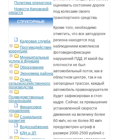
Политика оператора
оценивать состояние дороги
Новости Кировской
под колесами своего
области
транспортного средства.
СТРУКТУРНЫЕ
Кроме того, необходимо
ПОДРАЗДЕЛЕНИЯ
отметить, что все автодороги
региона находятся под
Кадровая служба
наблюдением комплексов
Противодействие
коррупции
фотовидеофиксации
Муниципальные
нарушений ПДД. И какой бы
услуги и функции
плотности не был
Образование
автомобильный поток, как в
Экономика района
областном центре, так и на
Отдел
сельскохозяйственного
загородных трассах, каждый
производства
автомобиль правонарушителя
будет зафиксирован в стоп-
Подведомственные
организации
кадре. Сейчас за превышение
Финансовое
установленной скорости
управление
движения на величину более
Социальное
развитие
60 км/ч, но не более 80 км/ч
Водоснабжение
предусмотрен штраф в
КДН и ЗП
размере 2000-2500 рублей с