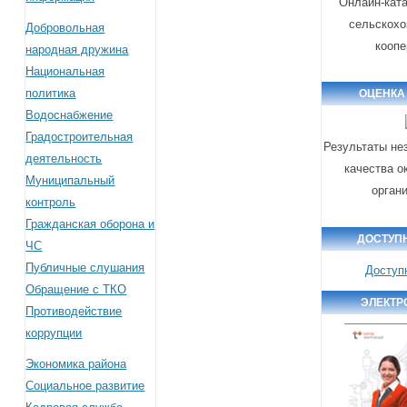
Онлайн-ката
сельскохо
Добровольная
коопе
народная дружина
Национальная
политика
ОЦЕНКА
Водоснабжение
Градостроительная
Результаты не
деятельность
качества о
Муниципальный
орган
контроль
Гражданская оборона и
ДОСТУП
ЧС
Публичные слушания
Доступ
Обращение с ТКО
ЭЛЕКТР
Противодействие
коррупции
Экономика района
Социальное развитие