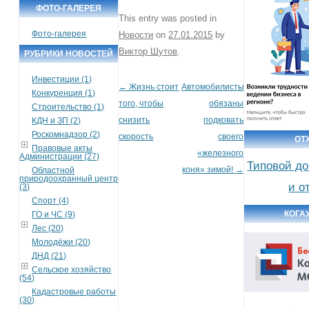
ФОТО-ГАЛЕРЕЯ
This entry was posted in
Фото-галерея
Новости
on
27.01.2015
by
Виктор Шутов
.
РУБРИКИ НОВОСТЕЙ
Инвестиции (1)
←
Жизнь стоит
Автомобилисты
Post navigation
Конкуренция (1)
того, чтобы
обязаны
Строительство (1)
снизить
подковать
КДН и ЗП (2)
Роскомнадзор (2)
скорость
своего
ОТ
Правовые акты
«железного
Администрации (27)
Типовой до
коня» зимой!
→
Областной
природоохранный центр
и о
(3)
Спорт (4)
КОГА
ГО и ЧС (9)
Лес (20)
Молодёжи (20)
ДНД (21)
Сельское хозяйство
(54)
Кадастровые работы
(30)