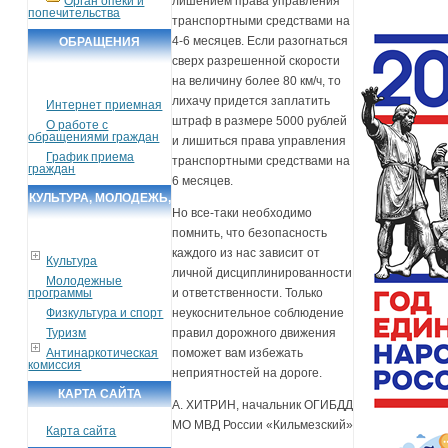
Орган опеки и
лишением права управления
попечительства
транспортными средствами на
4-6 месяцев. Если разогнаться
ОБРАЩЕНИЯ
сверх разрешенной скорости
ГРАЖДАН
на величину более 80 км/ч, то
лихачу придется заплатить
Интернет приемная
штраф в размере 5000 рублей
О работе с
обращениями граждан
и лишиться права управления
График приема
транспортными средствами на
граждан
6 месяцев.
КУЛЬТУРА, МОЛОДЕЖЬ,
Но все-таки необходимо
СПОРТ, ТУРИЗМ
помнить, что безопасность
каждого из нас зависит от
Культура
личной дисциплинированности
Молодежные
программы
и ответственности. Только
Физкультура и спорт
неукоснительное соблюдение
Туризм
правил дорожного движения
Антинаркотическая
поможет вам избежать
комиссия
неприятностей на дороге.
КАРТА САЙТА
А. ХИТРИН, начальник ОГИБДД
МО МВД России «Кильмезский»
Карта сайта