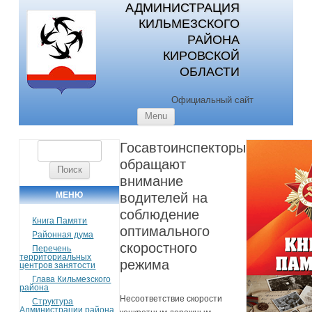
АДМИНИСТРАЦИЯ
КИЛЬМЕЗСКОГО
РАЙОНА
КИРОВСКОЙ
ОБЛАСТИ
Официальный сайт
Skip to content
Menu
Госавтоинспекторы
Найти:
обращают
внимание
МЕНЮ
водителей на
соблюдение
Книга Памяти
оптимального
Районная дума
скоростного
Перечень
территориальных
режима
центров занятости
Глава Кильмезского
района
Несоответствие скорости
Структура
Администрации района