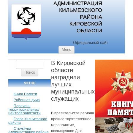
АДМИНИСТРАЦИЯ
КИЛЬМЕЗСКОГО
РАЙОНА
КИРОВСКОЙ
ОБЛАСТИ
Официальный сайт
Skip to content
Menu
В Кировской
Найти:
области
наградили
МЕНЮ
лучших
муниципальных
Книга Памяти
служащих
Районная дума
Перечень
территориальных
центров занятости
В правительстве региона
Глава Кильмезского
прошло торжественное
района
мероприятие,
Структура
посвященное Дню
Администрации района