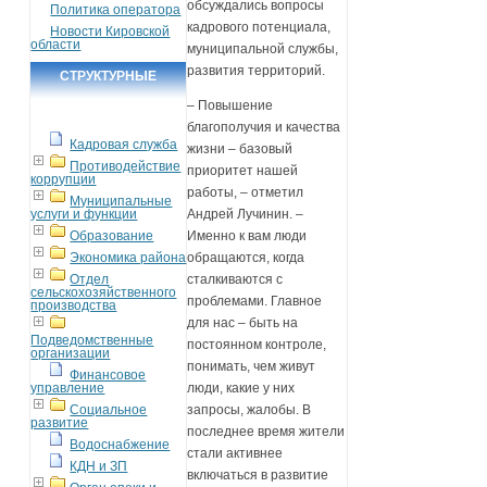
обсуждались вопросы
Политика оператора
кадрового потенциала,
Новости Кировской
области
муниципальной службы,
развития территорий.
СТРУКТУРНЫЕ
ПОДРАЗДЕЛЕНИЯ
– Повышение
благополучия и качества
Кадровая служба
жизни – базовый
Противодействие
приоритет нашей
коррупции
работы, – отметил
Муниципальные
услуги и функции
Андрей Лучинин. –
Образование
Именно к вам люди
Экономика района
обращаются, когда
Отдел
сталкиваются с
сельскохозяйственного
проблемами. Главное
производства
для нас – быть на
Подведомственные
постоянном контроле,
организации
понимать, чем живут
Финансовое
управление
люди, какие у них
Социальное
запросы, жалобы. В
развитие
последнее время жители
Водоснабжение
стали активнее
КДН и ЗП
включаться в развитие