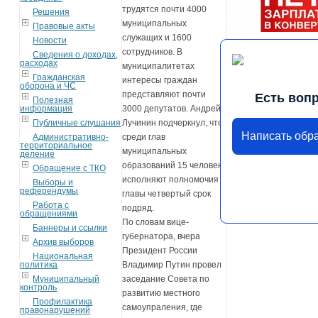
трудятся почти 4000
Решения
муниципальных
Правовые акты
служащих и 1600
Новости
сотрудников. В
Сведения о доходах,
расходах
муниципалитетах
Гражданская
интересы граждан
оборона и ЧС
представляют почти
Есть воп
Полезная
информация
3000 депутатов. Андрей
Публичные слушания
Лучинин подчеркнул, что
Написать обр
Административно-
среди глав
территориальное
муниципальных
деление
образований 15 человек
Обращение с ТКО
исполняют полномочия
Выборы и
референдумы
главы четвертый срок
Работа с
подряд.
обращениями
По словам вице-
Баннеры и ссылки
губернатора, вчера
Архив выборов
Президент России
Национальная
политика
Владимир Путин провел
Муниципальный
заседание Совета по
контроль
развитию местного
Профилактика
самоупраления, где
правонарушений