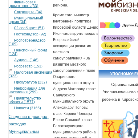
Финансовая
региона.
грамотность (33)
Соцзащита (34)
Кроме того, министр
Муниципальный
внутренней политики
архив (34)
Кировской области Денис
02 сообщает (51)
Иконников вручил медаль
Гостехнадзор (92)
Всероссийской
Роспотребнадзор
(109)
ассоциации развития
Пенсионный фонд
местного
(124)
самоуправления «За
Аукцион (146)
развитие местного
Росреестр (153)
самоуправления» главе
Налоговая инспекция
УПОЛНОМОЧЕ
(323)
Опаринского
Прокуратура (232)
муниципального округа
Официальный
Информация для
Андрею Макарову, главе
Уполномоченного 
населения (299)
Санчурского
Правительство
ребенка в Кировск
муниципального округа
области (1577)
Александру Попову,
Новости (3165)
главе Кирово-Чепецка
Сведения о доходах,
Елене Савиной, главе
расходах
Белохолуницкого
Муниципальный
муниципального района