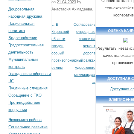
Онлайн-каталог п
on
21.04.2023
by
сельскохозяйс
Добровольная
Анастасия Ахмадеева
.
кооператив
народная дружина
Национальная
←
В
Согласованы
Post navigation
политика
ОЦЕНКА КАЧЕ
Кировской
очередные
Водоснабжение
области
заявки на
Градостроительная
введен
ремонт
Результаты независ
деятельность
особый
дорог в
качества оказан
Муниципальный
противопожарный
рамках
организаци
контроль
режим
«дорожного
Гражданская оборона и
миллиарда»
ДОСТУПНАЯ 
ЧС
→
Публичные слушания
Доступная с
Обращение с ТКО
ЭЛЕКТРОЭНЕ
Противодействие
коррупции
Экономика района
Социальное развитие