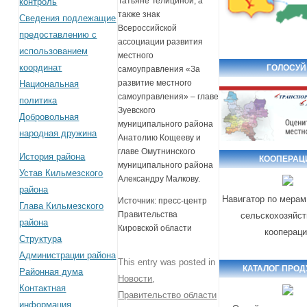
Татьяне Телициной, а
контроль
также знак
Сведения подлежащие
Всероссийской
предоставлению с
ассоциации развития
использованием
местного
координат
ГОЛОСУЙ
самоуправления «За
развитие местного
Национальная
самоуправления» – главе
политика
Зуевского
Добровольная
муниципального района
народная дружина
Анатолию Кощееву и
главе Омутнинского
История района
КООПЕРАЦ
муниципального района
Устав Кильмезского
Александру Малкову.
района
Навигатор по мерам
Источник: пресс-центр
Глава Кильмезского
Правительства
сельскохозяйс
района
Кировской области
кооперац
Структура
Администрации района
This entry was posted in
КАТАЛОГ ПРОД
Районная дума
Новости
,
Контактная
Правительство области
информация