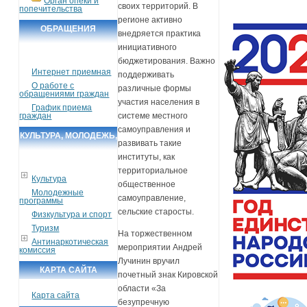
Орган опеки и
своих территорий. В
попечительства
регионе активно
ОБРАЩЕНИЯ
внедряется практика
ГРАЖДАН
инициативного
бюджетирования. Важно
Интернет приемная
поддерживать
О работе с
различные формы
обращениями граждан
участия населения в
График приема
граждан
системе местного
самоуправления и
КУЛЬТУРА, МОЛОДЕЖЬ,
развивать такие
СПОРТ, ТУРИЗМ
институты, как
территориальное
Культура
общественное
Молодежные
самоуправление,
программы
сельские старосты.
Физкультура и спорт
Туризм
На торжественном
Антинаркотическая
мероприятии Андрей
комиссия
Лучинин вручил
КАРТА САЙТА
почетный знак Кировской
области «За
Карта сайта
безупречную