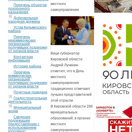
местного
Перечень объектов
похоронного
самоуправления
назначения
Добровольная
народная дружина
Устав Кильмезского
района
Перечень
некоммерческих
организаций,
получивших поддержку
от органов власти
Вице-губернатор
Контактная
Кировской области
информация
Андрей Лучинин
История района
отметил, что в День
Перечень
коммерческих
местного
организаций,
получивших поддержку
самоуправления
от органов власти
традиционно отмечают
Почетные граждане
лучших представителей
Градостроительная
этой отрасли.
деятельность
В Кировской области 286
Муниципальный
архив
муниципальных
Сведения
образований, в органах
подлежащие
предоставлению с
местного
использованием
самоуправления
координат