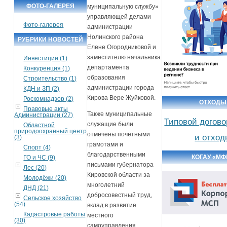
ФОТО-ГАЛЕРЕЯ
муниципальную службу»
управляющей делами
Фото-галерея
администрации
Нолинского района
РУБРИКИ НОВОСТЕЙ
Елене Огородниковой и
заместителю начальника
Инвестиции (1)
департамента
Конкуренция (1)
образования
Строительство (1)
администрации города
КДН и ЗП (2)
Кирова Вере Жуйковой.
Роскомнадзор (2)
ОТХОДЫ
Правовые акты
Также муниципальные
Администрации (27)
Типовой догово
служащие были
Областной
природоохранный центр
отмечены почетными
и отход
(3)
грамотами и
Спорт (4)
благодарственными
КОГАУ «МФ
ГО и ЧС (9)
письмами губернатора
Лес (20)
Кировской области за
Молодёжи (20)
многолетний
ДНД (21)
добросовестный труд,
Сельское хозяйство
(54)
вклад в развитие
Кадастровые работы
местного
(30)
самоуправления