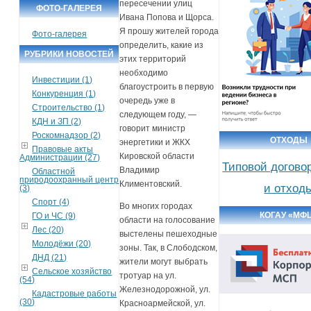
пересечении улиц
ФОТО-ГАЛЕРЕЯ
Ивана Попова и Щорса.
Я прошу жителей города
Фото-галерея
определить, какие из
РУБРИКИ НОВОСТЕЙ
этих территорий
необходимо
Инвестиции (1)
благоустроить в первую
Конкуренция (1)
очередь уже в
Строительство (1)
следующем году, —
КДН и ЗП (2)
говорит министр
Роскомнадзор (2)
ОТХОДЫ
энергетики и ЖКХ
Правовые акты
Кировской области
Администрации (27)
Типовой догово
Владимир
Областной
природоохранный центр
Климентовский.
и отход
(3)
Спорт (4)
Во многих городах
КОГАУ «МФ
ГО и ЧС (9)
области на голосование
Лес (20)
выстелены пешеходные
Молодёжи (20)
зоны. Так, в Слободском,
ДНД (21)
жители могут выбрать
Сельское хозяйство
тротуар на ул.
(54)
Железнодорожной, ул.
Кадастровые работы
(30)
Красноармейской, ул.