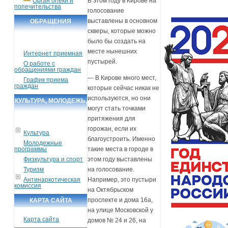
Орган опеки и
В этом году в Кирове на
попечительства
голосование
выставлены в основном
ОБРАЩЕНИЯ
скверы, которые можно
ГРАЖДАН
было бы создать на
месте нынешних
Интернет приемная
пустырей.
О работе с
обращениями граждан
— В Кирове много мест,
График приема
граждан
которые сейчас никак не
используются, но они
КУЛЬТУРА, МОЛОДЕЖЬ,
могут стать точками
СПОРТ, ТУРИЗМ
притяжения для
горожан, если их
Культура
благоустроить. Именно
Молодежные
программы
такие места в городе в
Физкультура и спорт
этом году выставлены
Туризм
на голосование.
Антинаркотическая
Например, это пустыри
комиссия
на Октябрьском
проспекте и дома 16а,
КАРТА САЙТА
на улице Московской у
Карта сайта
домов № 24 и 26, на