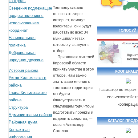
контроль
Тем, кому сложно
Сведения подлежащие
голосовать через
предоставлению с
интернет, помогут
использованием
волонтеры, они будут
координат
ГОЛОСУЙ!
работать во всех 34
Национальная
муниципалитетах,
которые участвуют в
политика
отборе.
Добровольная
— Приглашаю жителей
народная дружина
Кировской области
принять участие в этом
История района
КООПЕРАЦ
отборе. Нам важно
Устав Кильмезского
знать ваше мнение о
района
том, какие территории
Навигатор по мерам
Глава Кильмезского
мы будем
сельскохозяйст
района
благоустраивать в
коопераци
следующем году, чтобы
Структура
подготовить проекты и
Администрации района
выделить средства, —
КАТАЛОГ ПРОД
Районная дума
сказал Александр
Контактная
Соколов.
информация