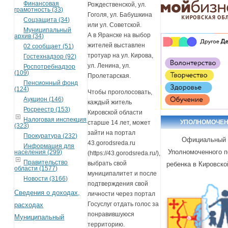
Финансовая
Рождественской, ул.
грамотность (33)
Гоголя, ул. Бабушкина
Соцзащита (34)
или ул. Советской.
Муниципальный
А в Яранске на выбор
архив (34)
жителей выставлен
02 сообщает (51)
тротуар на ул. Кирова,
Гостехнадзор (92)
ул. Ленина, ул.
Роспотребнадзор
(109)
Пролетарская.
Пенсионный фонд
(124)
Чтобы проголосовать,
Аукцион (146)
каждый житель
Росреестр (153)
Кировской области
Налоговая инспекция
УПОЛНОМОЧЕ
старше 14 лет, может
(323)
зайти на портал
Прокуратура (232)
Официальный 
43.gorodsreda.ru
Информация для
Уполномоченного п
населения (299)
(https://43.gorodsreda.ru/),
Правительство
выбрать свой
ребенка в Кировско
области (1577)
муниципалитет и после
Новости (3166)
подтверждения свой
Сведения о доходах,
личности через портал
Госуслуг отдать голос за
расходах
понравившуюся
Муниципальный
территорию.