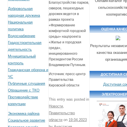
Онлайн-каталог п
Благоустройство парков,
сельскохозяйст
скверов, пешеходных
Добровольная
дорожек ведется в
кооператив
народная дружина
рамках проекта
Национальная
«Формирование
политика
ОЦЕНКА КАЧЕ
комфортной городской
Водоснабжение
среды» нацпроекта
«Жилье и городская
Градостроительная
Результаты независи
среда»,
деятельность
качества оказани
инициированного
Муниципальный
организация
Президентом России
контроль
Владимиром Путиным.
Гражданская оборона и
Источник: пресс-центр
ДОСТУПНАЯ С
ЧС
Правительства
Публичные слушания
Доступная ср
Кировской области
Обращение с ТКО
ЭЛЕКТРОЭНЕ
Противодействие
This entry was posted in
коррупции
Новости
,
Правительство
Экономика района
области
on
19.04.2023
Социальное развитие
by
Анастасия