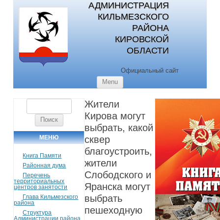
АДМИНИСТРАЦИЯ
КИЛЬМЕЗСКОГО
РАЙОНА
КИРОВСКОЙ
ОБЛАСТИ
Официальный сайт
Skip to content
Menu
Жители
Найти:
Кирова могут
выбрать, какой
МЕНЮ
сквер
благоустроить,
Книга Памяти
жители
Районная дума
Слободского и
Перечень
территориальных
Яранска могут
центров занятости
выбрать
Глава Кильмезского
района
пешеходную
Структура
Администрации района