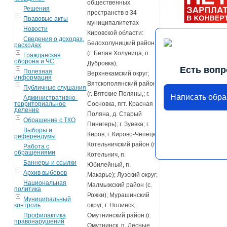
общественных
Решения
пространств в 34
Правовые акты
муниципалитетах
Новости
Кировской области:
Сведения о доходах,
Белохолуницкий район
расходах
(г. Белая Холуница, п.
Гражданская
оборона и ЧС
Дубровка);
Есть вопр
Полезная
Верхнекамский округ;
информация
Вятскополянский район
Публичные слушания
(г. Вятские Поляны,; г.
Написать обр
Административно-
территориальное
Сосновка, пгт. Красная
деление
Поляна, д. Старый
Обращение с ТКО
Пинигерь); г. Зуевка; г.
Выборы и
Киров, г. Кирово-Чепецк
референдумы
Котельничский район (г.
Работа с
обращениями
Котельнич, п.
Баннеры и ссылки
Юбилейный, п.
Архив выборов
Макарье); Лузский округ;
Национальная
Малмыжский район (с.
политика
Рожки); Мурашинский
Муниципальный
контроль
округ; г. Нолинск;
Профилактика
Омутнинский район (г.
правонарушений
Омутнинск, п. Лесные