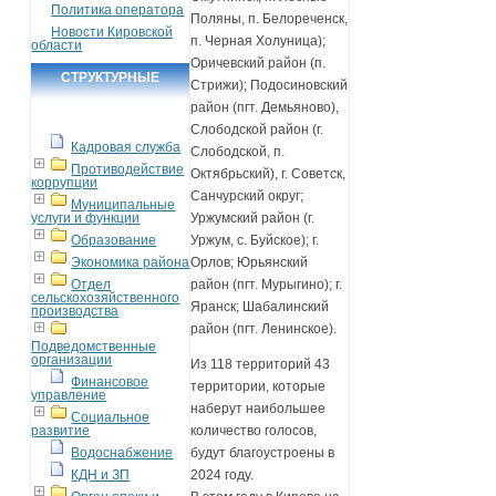
Политика оператора
Поляны, п. Белореченск,
Новости Кировской
п. Черная Холуница);
области
Оричевский район (п.
СТРУКТУРНЫЕ
Стрижи); Подосиновский
ПОДРАЗДЕЛЕНИЯ
район (пгт. Демьяново),
Слободской район (г.
Кадровая служба
Слободской, п.
Противодействие
Октябрьский), г. Советск,
коррупции
Санчурский округ;
Муниципальные
услуги и функции
Уржумский район (г.
Образование
Уржум, с. Буйское); г.
Экономика района
Орлов; Юрьянский
Отдел
район (пгт. Мурыгино); г.
сельскохозяйственного
Яранск; Шабалинский
производства
район (пгт. Ленинское).
Подведомственные
организации
Из 118 территорий 43
Финансовое
территории, которые
управление
наберут наибольшее
Социальное
развитие
количество голосов,
Водоснабжение
будут благоустроены в
КДН и ЗП
2024 году.