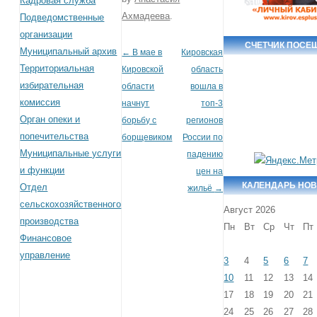
Кадровая служба
Ахмадеева
.
Подведомственные
организации
СЧЕТЧИК ПОСЕ
Муниципальный архив
←
В мае в
Кировская
Post navigation
Территориальная
Кировской
область
избирательная
области
вошла в
комиссия
начнут
топ-3
Орган опеки и
борьбу с
регионов
попечительства
борщевиком
России по
Муниципальные услуги
падению
и функции
цен на
КАЛЕНДАРЬ НО
Отдел
жильё
→
сельскохозяйственного
Август 2026
производства
Пн
Вт
Ср
Чт
Пт
Финансовое
управление
3
4
5
6
7
10
11
12
13
14
17
18
19
20
21
24
25
26
27
28