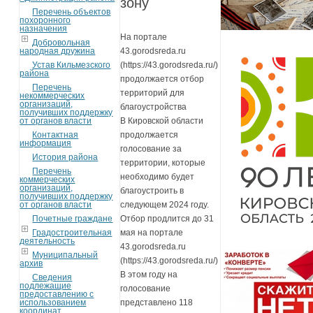
зону
Перечень объектов
похоронного
назначения
На портале
Добровольная
народная дружина
43.gorodsreda.ru
Устав Кильмезского
(https://43.gorodsreda.ru/)
района
продолжается отбор
Перечень
территорий для
некоммерческих
организаций,
благоустройства
получивших поддержку
от органов власти
В Кировской области
Контактная
продолжается
информация
голосование за
История района
территории, которые
Перечень
необходимо будет
коммерческих
организаций,
благоустроить в
получивших поддержку
от органов власти
следующем 2024 году.
Почетные граждане
Отбор продлится до 31
Градостроительная
мая на портале
деятельность
43.gorodsreda.ru
Муниципальный
(https://43.gorodsreda.ru/)
архив
В этом году на
Сведения
подлежащие
голосование
предоставлению с
использованием
представлено 118
координат