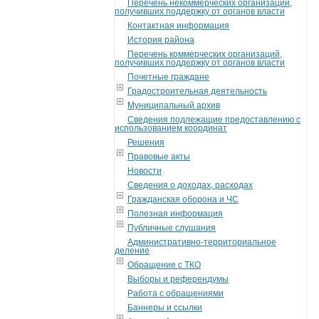
Перечень некоммерческих организаций,
получивших поддержку от органов власти
Контактная информация
История района
Перечень коммерческих организаций,
получивших поддержку от органов власти
Почетные граждане
Градостроительная деятельность
Муниципальный архив
Сведения подлежащие предоставлению с
использованием координат
Решения
Правовые акты
Новости
Сведения о доходах, расходах
Гражданская оборона и ЧС
Полезная информация
Публичные слушания
Административно-территориальное
деление
Обращение с ТКО
Выборы и референдумы
Работа с обращениями
Баннеры и ссылки