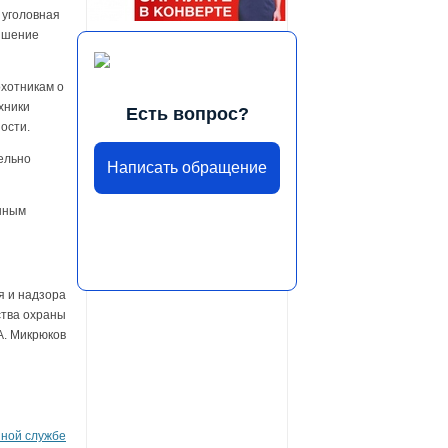
 уголовная
лишение
охотникам о
хники
Есть вопрос?
ости.
ельно
Написать обращение
шным
я и надзора
ства охраны
А. Микрюков
нной службе