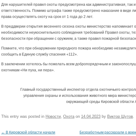
Для нарушителей правил охоты предусмотрена как административная, так и
ответственность. Помимо штрафа также предусмотрено наказание в виде 
права осуществлять охоту на срок от 1 года до 2 лет.
В преддверии открытия весеннего сезона охоты министерство напоминает 
необходимости неукоснительного соблюдения требований Правил охоты, те
безопасности при обращении с оружием, а также правил пожарной безопасн
Помните, что при обнаружении природного пожара необходимо незамедлит
сообщить в Единую службу спасения «112».
В заключении хотелось бы пожелать всем добропорядочным и законопослу
охотникам «Ни пуха, ни пера».
Главный государственный инспектор отдела охотничьего контрол
управления охраны и использования животного мира министер
окружающей среды Кировской области 
This entry was posted in
Новости
,
Охота
on
14.04.2023
by
Виктор Шутов
.
←
В Кировской области начали
Безработным рассказали о вое
Post navigation