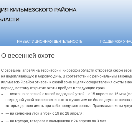
ИЯ КИЛЬМЕЗСКОГО РАЙОНА
БЛАСТИ
Skip to content
ИНВЕСТИЦИОННАЯ ДЕЯТЕЛЬНОСТЬ
ПОДДЕРЖКА УЧА
О весенней охоте
С середины апреля на территории Кировской области откроется сезон вес
на водоплавающую и боровую дичь. В соответствии с региональным законод
Кильмезский район отнесен к южной зоне в целях осуществления охоты в в
период, поэтому открытие охоты пройдет в следующие сроки:
— охота на селезней с живой подсадной уткой – с 15 апреля по 15 мая (с 
подсадной уткой разрешается охота с участием не более двух охотников,
которых должен иметь при себе предусмотренные Правилами охоты доку
— на селезней уток и гусей с 19 по 28 апреля;
— на глухаря, тетерева и вальдшнепа с 24 апреля по 3 мая.