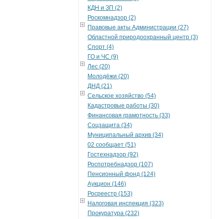
КДН и ЗП (2)
Роскомнадзор (2)
Правовые акты Администрации (27)
Областной природоохранный центр (3)
Спорт (4)
ГО и ЧС (9)
Лес (20)
Молодёжи (20)
ДНД (21)
Сельское хозяйство (54)
Кадастровые работы (30)
Финансовая грамотность (33)
Соцзащита (34)
Муниципальный архив (34)
02 сообщает (51)
Гостехнадзор (92)
Роспотребнадзор (107)
Пенсионный фонд (124)
Аукцион (146)
Росреестр (153)
Налоговая инспекция (323)
Прокуратура (232)