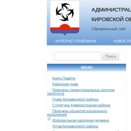
АДМИНИСТРАЦ
КИРОВСКОЙ О
Официальный сайт
ИНТЕРНЕТ-ПРИЁМНАЯ
НОВОСТИ
Найти:
МЕНЮ
Книга Памяти
Районная дума
Перечень территориальных центров
занятости
Глава Кильмезского района
Структура Администрации района
Перечень объектов похоронного
назначения
Добровольная народная дружина
Устав Кильмезского района