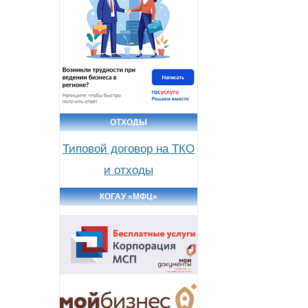
ОТХОДЫ
Типовой договор на ТКО
и отходы
КОГАУ «МФЦ»