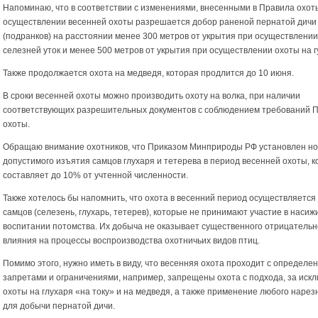
Напоминаю, что в соответствии с изменениями, внесенными в Правила охот
осуществлении весенней охоты разрешается добор раненой пернатой дичи
(подранков) на расстоянии менее 300 метров от укрытия при осуществлении
селезней уток и менее 500 метров от укрытия при осуществлении охоты на г
Также продолжается охота на медведя, которая продлится до 10 июня.
В сроки весенней охоты можно производить охоту на волка, при наличии
соответствующих разрешительных документов с соблюдением требований 
охоты.
Обращаю внимание охотников, что Приказом Минприроды РФ установлен н
допустимого изъятия самцов глухаря и тетерева в период весенней охоты, 
составляет до 10% от учтенной численности.
Также хотелось бы напомнить, что охота в весенний период осуществляется 
самцов (селезень, глухарь, тетерев), которые не принимают участие в насиж
воспитании потомства. Их добыча не оказывает существенного отрицательн
влияния на процессы воспроизводства охотничьих видов птиц.
Помимо этого, нужно иметь в виду, что весенняя охота проходит с определ
запретами и ограничениями, например, запрещены охота с подхода, за иск
охоты на глухаря «на току» и на медведя, а также применение любого нарез
для добычи пернатой дичи.