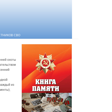
СТНИКОВ СВО
енней охоты
ательством
есенний
одной
 каждый из
менты);