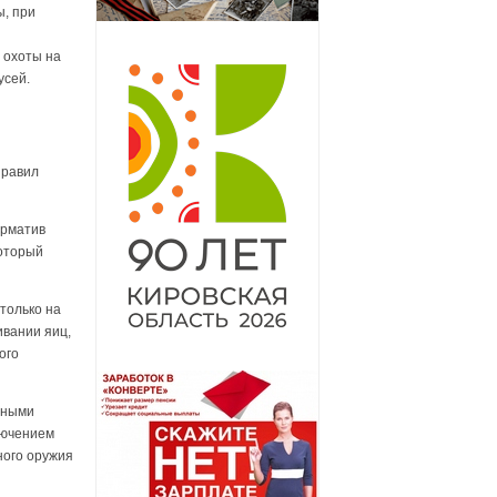
ы, при
 охоты на
усей.
Правил
орматив
который
только на
ивании яиц,
ого
енными
лючением
ного оружия