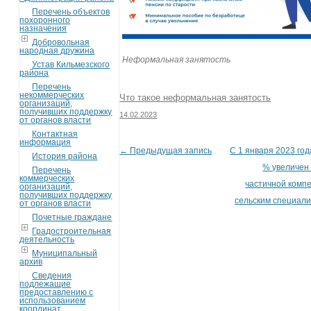
Перечень объектов
похоронного
назначения
Добровольная
народная дружина
Неформальная занятость
Устав Кильмезского
района
Перечень
некоммерческих
Что такое неформальная занятость
организаций,
получивших поддержку
14.02.2023
от органов власти
Контактная
информация
←
Предыдущая запись
С 1 января 2023 год
Post navigation
История района
% увеличен
Перечень
коммерческих
частичной комп
организаций,
получивших поддержку
сельским специал
от органов власти
Почетные граждане
Градостроительная
деятельность
Муниципальный
архив
Сведения
подлежащие
предоставлению с
использованием
координат