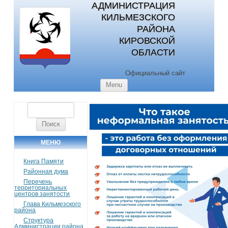
АДМИНИСТРАЦИЯ
КИЛЬМЕЗСКОГО
РАЙОНА
КИРОВСКОЙ
ОБЛАСТИ
Официальный сайт
Skip to content
Menu
Найти:
МЕНЮ
Книга Памяти
Районная дума
Перечень
территориальных
центров занятости
Глава Кильмезского
района
Структура
Администрации района