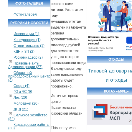
ФОТО-ГАЛЕРЕЯ
решают сами
жители. Уже в этом
Фото-галерея
году
муниципалитетам
РУБРИКИ НОВОСТЕЙ
выделен из бюджета
региона
Инвестиции (1)
дополнительный
Конкуренция (1)
миллиард рублей
Строительство (1)
для ремонта тех
КДН и ЗП (2)
улиц, за которые
Роскомнадзор (2)
ОТХОДЫ
проголосовали люди.
Правовые акты
Администрации (27)
В следующем году
Типовой договор н
Областной
такое направление
природоохранный центр
и отходы
(3)
работы будет
Спорт (4)
продолжено.
КОГАУ «МФЦ»
ГО и ЧС (9)
Источник: пресс-
Лес (20)
центр
Молодёжи (20)
Правительства
ДНД (21)
Кировской области
Сельское хозяйство
(54)
Кадастровые работы
This entry was
(30)