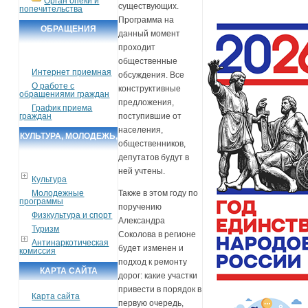
Орган опеки и
существующих.
попечительства
Программа на
ОБРАЩЕНИЯ
данный момент
ГРАЖДАН
проходит
общественные
Интернет приемная
обсуждения. Все
О работе с
конструктивные
обращениями граждан
предложения,
График приема
граждан
поступившие от
населения,
КУЛЬТУРА, МОЛОДЕЖЬ,
общественников,
СПОРТ, ТУРИЗМ
депутатов будут в
ней учтены.
Культура
Молодежные
Также в этом году по
программы
поручению
Физкультура и спорт
Александра
Туризм
Соколова в регионе
Антинаркотическая
будет изменен и
комиссия
подход к ремонту
КАРТА САЙТА
дорог: какие участки
привести в порядок в
Карта сайта
первую очередь,