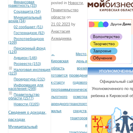
Финансовая
posted in
Новости
,
грамотность (33)
Правительство
Соцзащита (34)
области
on
Муниципальный
архив (34)
21.02.2023
by
02 сообщает (51)
Анастасия
Гостехнадзор (92)
Ахмадеева
.
Роспотребнадзор
(109)
Пенсионный фонд
(124)
←
Место,
Post navigation
Аукцион (146)
Кировская
день и
Росреестр (153)
область
время
Налоговая инспекция
УПОЛНОМОЧЕНН
(323)
готовится
проведения
Прокуратура (232)
Официальный сай
к старту
годового
Информация для
Уполномоченного по п
населения (299)
программы
технического
Правительство
ребенка в Кировской о
льготного
осмотра
области (1577)
арендного
транспортных
Новости (3165)
жилья
средств,
Сведения о доходах,
тракторов
расходах
и
Муниципальный
тракторных