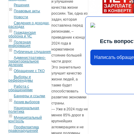
и улучшение
Решения
качества жизни
Правовые акты
россиян. Так, одна из
Новости
задач, которая
Сведения о доходах,
поставлена перед
расходах
регионами, –
Гражданская
оборона и ЧС
приведение к концу
Есть вопрос
Полезная
2024 года в
информация
нормативное
Публичные слушания
стояние большей
Написать обращ
Административно-
территориальное
части дорог.
деление
Это значительно
Обращение с ТКО
улучшит качество
Выборы и
жизни людей, а
референдумы
также будет
Работа с
обращениями
способствовать
Баннеры и ссылки
развитию экономики
Архив выборов
страны.
Национальная
— Уже в 2024 году не
политика
менее 85% дорог в
Муниципальный
контроль
крупнейших
Профилактика
агломерациях и не
правонарушений
менее половины