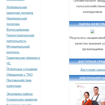
Онлайн-каталог прод
сельскохозяйствен
Добровольная
кооперативов
народная дружина
Национальная
политика
ОЦЕНКА КАЧЕСТВ
Водоснабжение
Градостроительная
Результаты независимой
деятельность
качества оказания у
Муниципальный
организациями
контроль
Гражданская оборона и
ДОСТУПНАЯ СРЕ
ЧС
Публичные слушания
Доступная среда
Обращение с ТКО
ЭЛЕКТРОЭНЕРГИ
Противодействие
коррупции
Экономика района
Социальное развитие