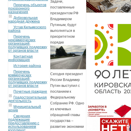
Задачи,
Перечень объектов
поставленные
похоронного
назначения
президентом РФ
Добровольная
Владимиром
народная дружина
Путиным, будут
Устав Кильмезского
района
выполняться в
Перечень
приоритетном
некоммерческих
порядке
организаций,
получивших поддержку
от органов власти
Контактная
информация
История района
Перечень
Сегодня президент
коммерческих
организаций,
России Владимир
получивших поддержку
от органов власти
Путин выступил с
Почетные граждане
посланием к
Градостроительная
Федеральному
деятельность
Собранию РФ. Одно
Муниципальный
из ключевых
архив
обращений главы
Сведения
подлежащие
государства –
предоставлению с
использованием
развитие экономики
координат