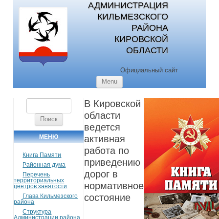
АДМИНИСТРАЦИЯ
КИЛЬМЕЗСКОГО
РАЙОНА
КИРОВСКОЙ
ОБЛАСТИ
Официальный сайт
Skip to content
Menu
В Кировской
Найти:
области
ведется
МЕНЮ
активная
работа по
Книга Памяти
приведению
Районная дума
дорог в
Перечень
территориальных
нормативное
центров занятости
состояние
Глава Кильмезского
района
Структура
Администрации района