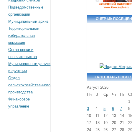
Кадровая служба
Подведомственные
организации
СЧЕТЧИК ПОСЕЩЕ
Муниципальный архив
Территориальная
избирательная
комиссия
Орган опеки и
попечительства
Муниципальные услуги
и функции
КАЛЕНДАРЬ НОВОС
Отдел
сельскохозяйственного
Август 2026
производства
Пн
Вт
Ср
Чт
Пт
С
Финансовое
1
управление
3
4
5
6
7
8
10
11
12
13
14
1
17
18
19
20
21
2
24
25
26
27
28
2