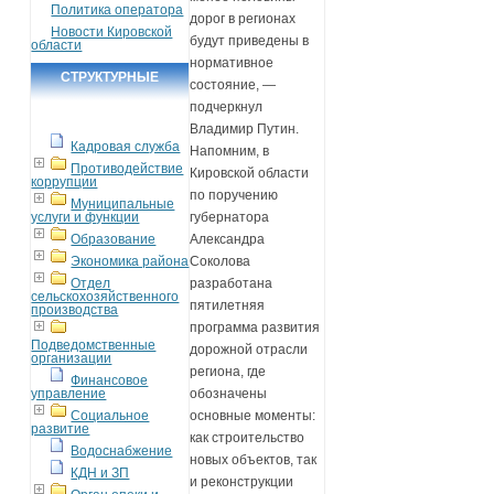
Политика оператора
дорог в регионах
Новости Кировской
будут приведены в
области
нормативное
СТРУКТУРНЫЕ
состояние, —
ПОДРАЗДЕЛЕНИЯ
подчеркнул
Владимир Путин.
Кадровая служба
Напомним, в
Противодействие
Кировской области
коррупции
по поручению
Муниципальные
услуги и функции
губернатора
Образование
Александра
Экономика района
Соколова
Отдел
разработана
сельскохозяйственного
пятилетняя
производства
программа развития
Подведомственные
дорожной отрасли
организации
региона, где
Финансовое
управление
обозначены
Социальное
основные моменты:
развитие
как строительство
Водоснабжение
новых объектов, так
КДН и ЗП
и реконструкции