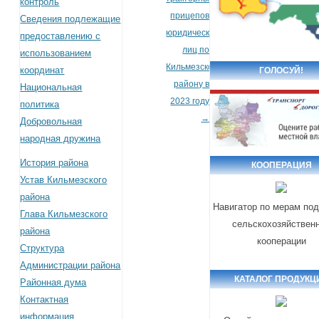
контроль
прицепов
Сведения подлежащие
юридических
предоставлению с
лиц по
использованием
Кильмезскому
координат
ГОЛОСУЙ!
району в
Национальная
2023 году
политика
→
Добровольная
народная дружина
История района
КООПЕРАЦИЯ
Устав Кильмезского
района
Навигатор по мерам по
Глава Кильмезского
сельскохозяйствен
района
кооперации
Структура
Администрации района
КАТАЛОГ ПРОДУКЦ
Районная дума
Контактная
информация