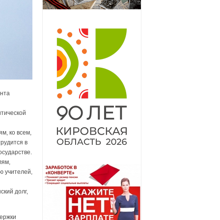
ента
итической
м, ко всем,
трудится в
осударстве.
лям,
ю учителей,
ский долг,
держки