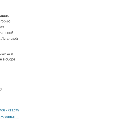
жащих
егорию
ках
циальной
 Луганской
мощи для
е в сборе
y
тся к старту
ого жилья
→