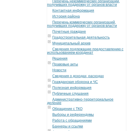
Перечень некоммерческих организаций,
получивших поддержку от органов власти
Контактная информация
История района
Перечень коммерческих организаций,
получивших поддержку от органов власти
Почетные граждане
Градостроительная деятельность
Муниципальный архив
Сведения подлежащие предоставлению с
использованием координат
Решения
Правовые акты
Новости
Сведения о доходах, расходах
Гражданская оборона и ЧС
Полезная информация
Публичные слушания
Административно-территориальное
деление
Обращение с ТКО
Выборы и референдумы
Работа с обращениями
Баннеры и ссылки