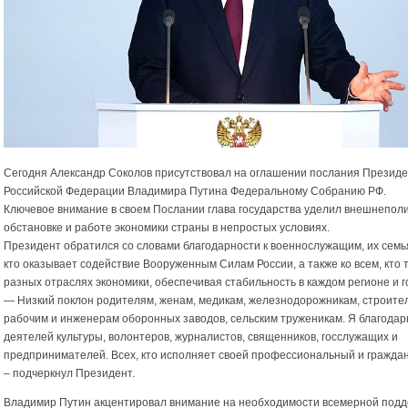
Сегодня Александр Соколов присутствовал на оглашении послания Презид
Российской Федерации Владимира Путина Федеральному Собранию РФ.
Ключевое внимание в своем Послании глава государства уделил внешнепол
обстановке и работе экономики страны в непростых условиях.
Президент обратился со словами благодарности к военнослужащим, их семья
кто оказывает содействие Вооруженным Силам России, а также ко всем, кто 
разных отраслях экономики, обеспечивая стабильность в каждом регионе и г
— Низкий поклон родителям, женам, медикам, железнодорожникам, строите
рабочим и инженерам оборонных заводов, сельским труженикам. Я благодар
деятелей культуры, волонтеров, журналистов, священников, госслужащих и
предпринимателей. Всех, кто исполняет своей профессиональный и граждан
– подчеркнул Президент.
Владимир Путин акцентировал внимание на необходимости всемерной под