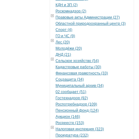
КДН и ЗП (2)
Роскомнадзор (2)
Правовые акты Администрации (27)
Областной природоохранный центр (3)
Спорт (4)
ГО и ЧС (9)
Лес (20)
Молодёжи (20)
ДНД (21)
Сельское хозяйство (54)
Кадастровые работы (30)
Финансовая грамотность (33)
Соцзащита (34)
Муниципальный архив (34)
02 сообщает (51)
Гостехнадзор (92)
Роспотребнадзор (109)
Пенсионный фонд (124)
Аукцион (146)
Росреестр (153)
Налоговая инспекция (323)
Прокуратура (232)