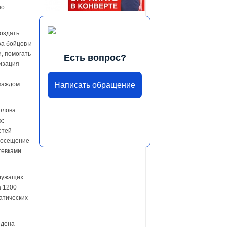
но
оздать
а бойцов и
, помогать
Есть вопрос?
изация
Написать обращение
 каждом
олова
х:
етей
 посещение
тевками
служащих
а 1200
матических
едена