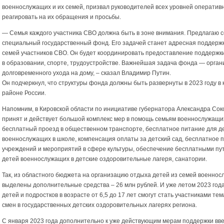
военнослужащих и их семей, призвал руководителей всех уровней оператив
реагировать на их обращения и просьбы.
— Семья каждого участника СВО должна быть в зоне внимания. Предлагаю с
специальный государственный фонд. Его задачей станет адресная поддержк
семей участников СВО. Он будет координировать предоставление поддержки
в образовании, спорте, трудоустройстве. Важнейшая задача фонда — орган
долговременного ухода на дому, – сказал Владимир Путин.
Он подчеркнул, что структуры фонда должны быть развернуты в 2023 году в
районе России.
Напомним, в Кировской области по инициативе губернатора Александра Сок
принят и действует большой комплекс мер в помощь семьям военнослужащи
бесплатный проезд в общественном транспорте, бесплатное питание для д
военнослужащих в школе, компенсация оплаты за детский сад, бесплатное
учреждений и мероприятий в сфере культуры, обеспечение бесплатными пу
детей военнослужащих в детские оздоровительные лагеря, санатории.
Так, из областного бюджета на организацию отдыха детей из семей военно
выделены дополнительные средства – 26 млн рублей. И уже летом 2023 год
детей и подростков в возрасте от 6,5 до 17 лет смогут стать участниками те
смен в государственных детских оздоровительных лагерях региона.
С января 2023 года дополнительно к уже действующим мерам поддержки вв