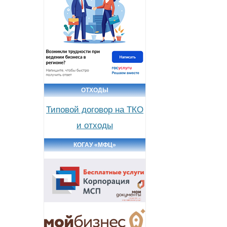
ОТХОДЫ
Типовой договор на ТКО
и отходы
КОГАУ «МФЦ»