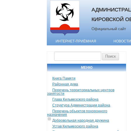
АДМИНИСТРАЦ
КИРОВСКОЙ О
Официальный сайт
ИНТЕРНЕТ-ПРИЁМНАЯ
НОВОСТИ
Найти:
МЕНЮ
Книга Памяти
Районная дума
Перечень территориальных центров
занятости
Глава Кильмезского района
Структура Администрации района
Перечень объектов похоронного
назначения
Добровольная народная дружина
Устав Кильмезского района