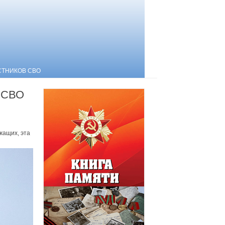
СТНИКОВ СВО
а СВО
жащих, эта