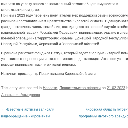
выплата на уплату взноса за капитальный ремонт общего имущества в
многоквартирном доме.
Причем в 2023 году перечень получателей мер поддержки семей военнослу
расширен постановлением Правительства Кировской области. В данную кат
граждан включены члены семей лиц, находящихся на военной службе в войс
национальной гвардии Российской Федерации, принимающих участие в спе
военной операции на территориях Украины, Донецкой Народной Республики,
Народной Республики, Херсонской и Запорожской областей.
В регионе работает фонд «Zа Вятку», который ведет сбор гуманитарной по
участников спецоперации, а также помогает родным солдат. Активное участи
помощи принимают тысячи жителей региона.
Источник: пресс-центр Правительства Кировской области
This entry was posted in
Новости
,
Правительство области
on
21.02.2023
b
Анастасия Ахмадеева
.
←
Известные артисты записали
Кировская область готови
Post navigation
видеобращение к кировчанам
программы льготного арендн