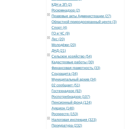
КДН и ЗП (2)
Роскомнадзор (2)
Правовые акты Администрации (27)
Областной природоохранный центр (3)
Спорт (4)
ГО и ЧС (9)
Лес (20)
Молодёжи (20)
ДНД (21)
Сельское хозяйство (54)
Кадастровые работы (30)
Финансовая грамотность (33)
Соцзащита (34)
Муниципальный архив (34)
02 сообщает (51)
Гостехнадзор (92)
Роспотребнадзор (107)
Пенсионный фонд (124)
Аукцион (146)
Росреестр (153)
Налоговая инспекция (323)
Прокуратура (232)