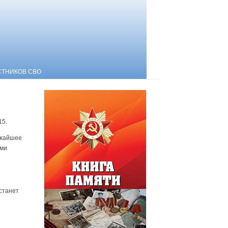
СТНИКОВ СВО
15.
ижайшее
ыми
станет