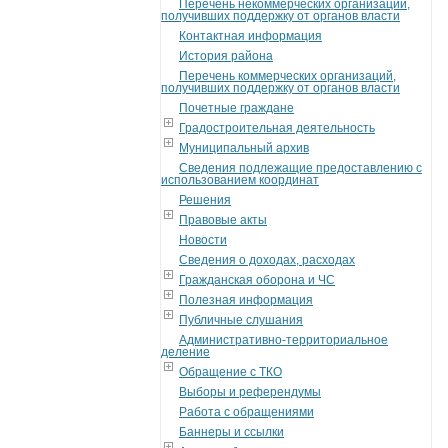
Перечень некоммерческих организаций,
получивших поддержку от органов власти
Контактная информация
История района
Перечень коммерческих организаций,
получивших поддержку от органов власти
Почетные граждане
Градостроительная деятельность
Муниципальный архив
Сведения подлежащие предоставлению с
использованием координат
Решения
Правовые акты
Новости
Сведения о доходах, расходах
Гражданская оборона и ЧС
Полезная информация
Публичные слушания
Административно-территориальное
деление
Обращение с ТКО
Выборы и референдумы
Работа с обращениями
Баннеры и ссылки