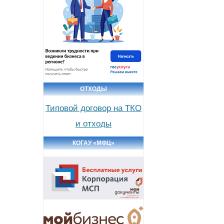
ОТХОДЫ
Типовой договор на ТКО
и отходы
КОГАУ «МФЦ»