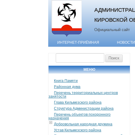
АДМИНИСТРАЦ
КИРОВСКОЙ О
Официальный сайт
ИНТЕРНЕТ-ПРИЁМНАЯ
НОВОСТИ
Найти:
МЕНЮ
Книга Памяти
Районная дума
Перечень территориальных центров
занятости
Глава Кильмезского района
Структура Администрации района
Перечень объектов похоронного
назначения
Добровольная народная дружина
Устав Кильмезского района