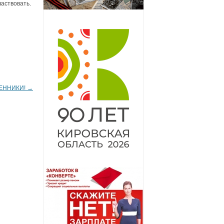
частвовать.
ЕННИКИ!
→