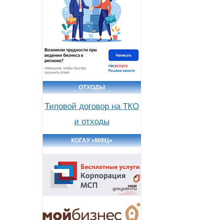
ОТХОДЫ
Типовой договор на ТКО
и отходы
КОГАУ «МФЦ»