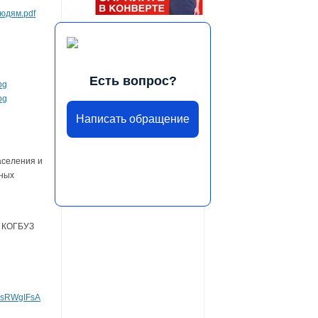
людям.pdf
Есть вопрос?
pg
pg
Написать обращение
аселения и
вных
я
х КОГБУЗ
bsRWgIFsA