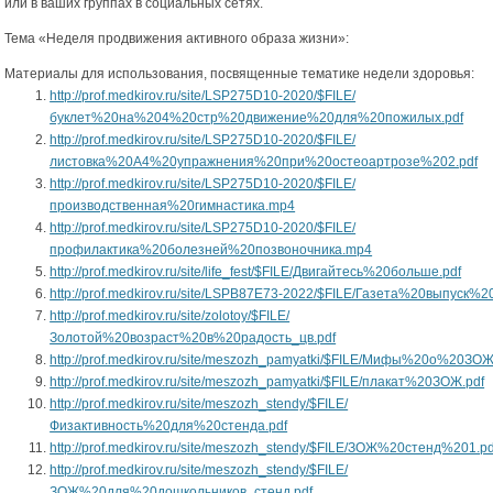
или в ваших группах в социальных сетях.
Тема «Неделя продвижения активного образа жизни»:
Материалы для использования, посвященные тематике недели здоровья:
http://prof.medkirov.ru/site/LSP275D10-2020/$FILE/
буклет%20на%204%20стр%20движение%20для%20пожилых.pdf
http://prof.medkirov.ru/site/LSP275D10-2020/$FILE/
листовка%20А4%20упражнения%20при%20остеоартрозе%202.pdf
http://prof.medkirov.ru/site/LSP275D10-2020/$FILE/
производственная%20гимнастика.mp4
http://prof.medkirov.ru/site/LSP275D10-2020/$FILE/
профилактика%20болезней%20позвоночника.mp4
http://prof.medkirov.ru/site/life_fest/$FILE/Двигайтесь%20больше.pdf
http://prof.medkirov.ru/site/LSPB87E73-2022/$FILE/Газета%20выпуск%2
http://prof.medkirov.ru/site/zolotoy/$FILE/
Золотой%20возраст%20в%20радость_цв.pdf
http://prof.medkirov.ru/site/meszozh_pamyatki/$FILE/Мифы%20о%20ЗОЖ
http://prof.medkirov.ru/site/meszozh_pamyatki/$FILE/плакат%20ЗОЖ.pdf
http://prof.medkirov.ru/site/meszozh_stendy/$FILE/
Физактивность%20для%20стенда.pdf
http://prof.medkirov.ru/site/meszozh_stendy/$FILE/ЗОЖ%20стенд%201.pd
http://prof.medkirov.ru/site/meszozh_stendy/$FILE/
ЗОЖ%20для%20дошкольников_стенд.pdf