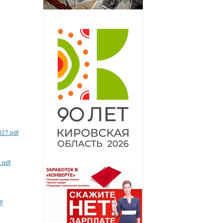
027.pdf
.pdf
f