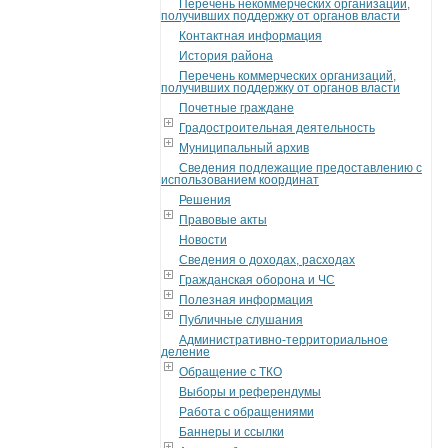
Перечень некоммерческих организаций,
получивших поддержку от органов власти
Контактная информация
История района
Перечень коммерческих организаций,
получивших поддержку от органов власти
Почетные граждане
Градостроительная деятельность
Муниципальный архив
Сведения подлежащие предоставлению с
использованием координат
Решения
Правовые акты
Новости
Сведения о доходах, расходах
Гражданская оборона и ЧС
Полезная информация
Публичные слушания
Административно-территориальное
деление
Обращение с ТКО
Выборы и референдумы
Работа с обращениями
Баннеры и ссылки