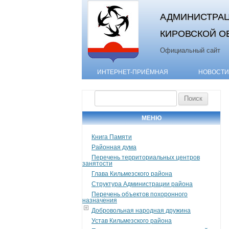
АДМИНИСТРАЦ
КИРОВСКОЙ О
Официальный сайт
ИНТЕРНЕТ-ПРИЁМНАЯ
НОВОСТИ
Найти:
МЕНЮ
Книга Памяти
Районная дума
Перечень территориальных центров
занятости
Глава Кильмезского района
Структура Администрации района
Перечень объектов похоронного
назначения
Добровольная народная дружина
Устав Кильмезского района