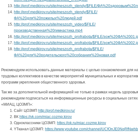
http://prof.medkirov.ru/site/meszozh_stendy/$FILE/ФА%20здоровым%20
http://prof.medkirov.ru/site/meszozh_stendy/$FILE/
ФА%20для%20пожилых%20людей.pdf
http://prof.medkirov.ru/site/meszozh_video/$FILE/
производственная%20гимнастика.mp4
http://prof.medkirov.ru/site/meszozh_profrabota/$FILE/зож%20ФА%2001.j
http://prof.medkirov.ru/site/meszozh_profrabota/$FILE/зож%20ФА%2002.j
http://prof.medkirov.ru/site/meszozh_profrabota/$FILE/
ФА%20для%20родительского%20собрания%20новая.pdf
Рекомендуем использовать данные материалы с целью ознакомления для н
трудовых коллективов в качестве мероприятий муниципальных и корпорати
программ укрепления общественного здоровья.
Так же за дополнительной информацией не только в рамках недель здоровь
рекомендуем подписаться на информационные ресурсы в социальных сетя
«МИАЦ, ЦОЗМП»:
Сайт ЦОЗМП
http://prof.medkirov.ru/
ВК
https://vk.com/miac.cozmp.kirov
Одноклассники ЦОЗМП:
https://ok.ru/miac.cozmp.kirov
YTканал ЦОЗМП:
https://www.youtube.com/channel/UCfOnJE0NqRfNwh