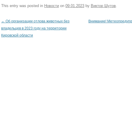
This entry was posted in
Новости
on
09.01.2023
by
Виктор Шутов
.
←
Об организации отлова животных без
Внимание! Метеопредуп
Post navigation
владельцев в 2023 году на территории
Кировской области