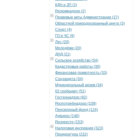
КДН и ЗП (2)
Роскомнадзор (2)
Правовые акты Администрации (27)
Областной природоохранный центр (3)
Спорт (4)
ГО и ЧС (9)
Лес (20)
Молодёжи (20)
ДНД (21)
Сельское хозяйство (54)
Кадастровые работы (30)
Финансовая грамотность (33)
Соцзащита (34)
Муниципальный архив (34)
02 сообщает (51)
Гостехнадзор (92)
Роспотребнадзор (109)
Пенсионный фонд (124)
Аукцион (146)
Росреестр (153)
Налоговая инспекция (323)
Прокуратура (232)