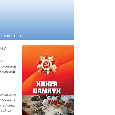
СТНИКОВ СВО
зни
ках
 Кировской
 Кировской
офилактике
 15 января
материалы,
а сайтах