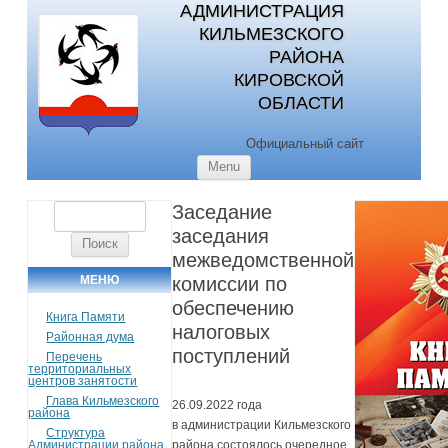
АДМИНИСТРАЦИЯ
КИЛЬМЕЗСКОГО
РАЙОНА
КИРОВСКОЙ
ОБЛАСТИ
Официальный сайт
Skip to content
Menu
Заседание
Найти:
заседания
межведомственной
МЕНЮ
комиссии по
обеспечению
Книга Памяти
налоговых
Районная дума
поступлений
Перечень
территориальных
центров занятости
Глава Кильмезского
26.09.2022 года
района
в администрации Кильмезского
Структура
Администрации района
района состоялось очередное