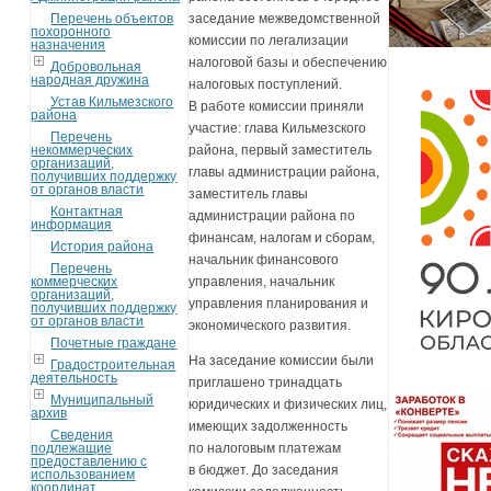
Перечень объектов
заседание межведомственной
похоронного
комиссии по легализации
назначения
налоговой базы и обеспечению
Добровольная
народная дружина
налоговых поступлений.
Устав Кильмезского
В работе комиссии приняли
района
участие: глава Кильмезского
Перечень
некоммерческих
района, первый заместитель
организаций,
главы администрации района,
получивших поддержку
от органов власти
заместитель главы
Контактная
администрации района по
информация
финансам, налогам и сборам,
История района
начальник финансового
Перечень
коммерческих
управления, начальник
организаций,
управления планирования и
получивших поддержку
от органов власти
экономического развития.
Почетные граждане
На заседание комиссии были
Градостроительная
деятельность
приглашено тринадцать
Муниципальный
юридических и физических лиц,
архив
имеющих задолженность
Сведения
подлежащие
по налоговым платежам
предоставлению с
в бюджет. До заседания
использованием
координат