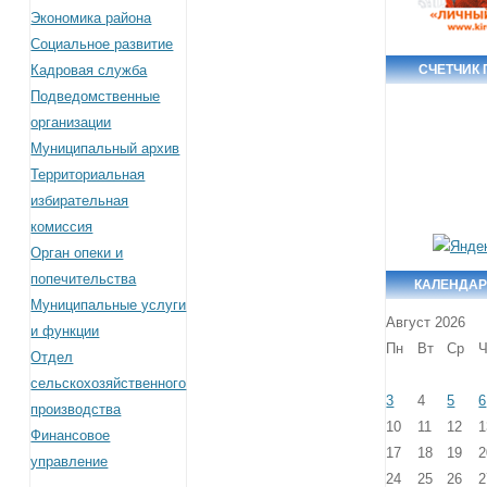
Экономика района
Социальное развитие
Кадровая служба
СЧЕТЧИК
Подведомственные
организации
Муниципальный архив
Территориальная
избирательная
комиссия
Орган опеки и
попечительства
КАЛЕНДАР
Муниципальные услуги
Август 2026
и функции
Пн
Вт
Ср
Ч
Отдел
сельскохозяйственного
3
4
5
6
производства
10
11
12
1
Финансовое
17
18
19
2
управление
24
25
26
2