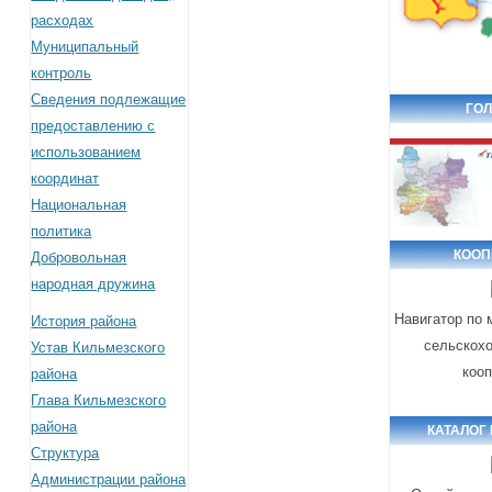
расходах
Муниципальный
контроль
Сведения подлежащие
ГОЛ
предоставлению с
использованием
координат
Национальная
политика
КООП
Добровольная
народная дружина
Навигатор по
История района
сельскох
Устав Кильмезского
коо
района
Глава Кильмезского
района
КАТАЛОГ
Структура
Администрации района