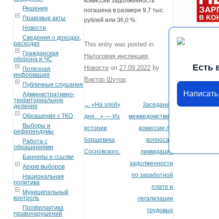
комиссии задолженность
Решения
погашена в размере 9,7 тыс.
Правовые акты
рублей или 36,0 %.
Новости
Сведения о доходах,
расходах
This entry was posted in
Гражданская
Налоговая инспекция
,
оборона и ЧС
Есть 
Новости
on
27.09.2022
by
Полезная
информация
Виктор Шутов
.
Публичные слушания
Написать
Административно-
территориальное
←
«На злобу
Заседание
Post navigation
деление
Обращение с ТКО
дня…» — Из
межведомственной
Выборы и
истории
комиссии по
референдумы
борщевика
вопросам
Работа с
обращениями
Сосновского.
ликвидации
Баннеры и ссылки
задолженности
Архив выборов
по заработной
Национальная
политика
плате и
Муниципальный
контроль
легализации
Профилактика
трудовых
правонарушений