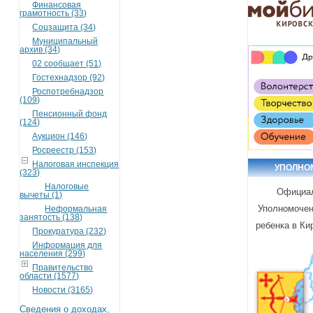
Финансовая
грамотность (33)
Соцзащита (34)
Муниципальный
архив (34)
02 сообщает (51)
Гостехнадзор (92)
Роспотребнадзор
(109)
Пенсионный фонд
(124)
Аукцион (146)
Росреестр (153)
Налоговая инспекция
УПОЛНО
(323)
Налоговые
Официа
вычеты (1)
Уполномочен
Неформальная
занятость (138)
ребенка в Ки
Прокуратура (232)
Информация для
населения (299)
Правительство
области (1577)
Новости (3165)
Сведения о доходах,