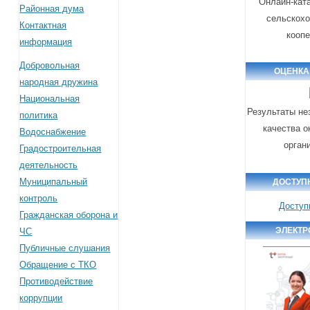
Онлайн-кат
Районная дума
сельскох
Контактная
кооп
информация
Добровольная
ОЦЕНКА
народная дружина
Национальная
Результаты не
политика
качества о
Водоснабжение
орган
Градостроительная
деятельность
Муниципальный
ДОСТУП
контроль
Доступ
Гражданская оборона и
ЭЛЕКТР
ЧС
Публичные слушания
Обращение с ТКО
Противодействие
коррупции