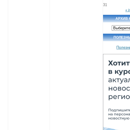
31
« 
АРХИВ 
Архив
новостей
ПОЛЕЗН
Полезн