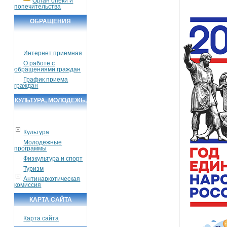
Орган опеки и
попечительства
ОБРАЩЕНИЯ
ГРАЖДАН
Интернет приемная
О работе с
обращениями граждан
График приема
граждан
КУЛЬТУРА, МОЛОДЕЖЬ,
СПОРТ, ТУРИЗМ
Культура
Молодежные
программы
Физкультура и спорт
Туризм
Антинаркотическая
комиссия
КАРТА САЙТА
Карта сайта