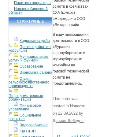
годовой технический
Политика оператора
осмотр в хозяйствах:
Новости Кировской
области
СХА (колхоз)
«Надежда» и ООО
СТРУКТУРНЫЕ
«Вихаревский».
ПОДРАЗДЕЛЕНИЯ
В виду прекращения
Кадровая служба
деятельности в ООО
Противодействие
«Бураши»
коррупции
зерноуборочные и
Муниципальные
кормоуборочные
услуги и функции
комбайны на
Образование
годовой технический
Экономика района
осмотр не
Отдел
сельскохозяйственного
представлялись.
производства
Подведомственные
This entry was
организации
Финансовое
posted in
Новости
управление
on
22.09.2022
by
Социальное
развитие
Даниил Лебедев
.
Водоснабжение
КДН и ЗП
←
О
«На злобу