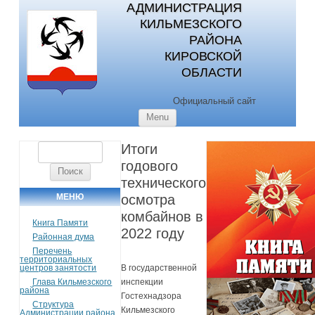
АДМИНИСТРАЦИЯ
КИЛЬМЕЗСКОГО
РАЙОНА
КИРОВСКОЙ
ОБЛАСТИ
Официальный сайт
Skip to content
Menu
Итоги
Найти:
годового
технического
МЕНЮ
осмотра
комбайнов в
Книга Памяти
2022 году
Районная дума
Перечень
территориальных
центров занятости
В государственной
Глава Кильмезского
инспекции
района
Гостехнадзора
Структура
Кильмезского
Администрации района