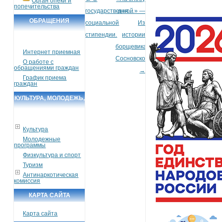
Post navigation
Орган опеки и
попечительства
государственной
дня…» —
ОБРАЩЕНИЯ
социальной
Из
ГРАЖДАН
стипендии.
истории
борщевика
Интернет приемная
Сосновского.
О работе с
обращениями граждан
→
График приема
граждан
КУЛЬТУРА, МОЛОДЕЖЬ,
СПОРТ, ТУРИЗМ
Культура
Молодежные
программы
Физкультура и спорт
Туризм
Антинаркотическая
комиссия
КАРТА САЙТА
Карта сайта