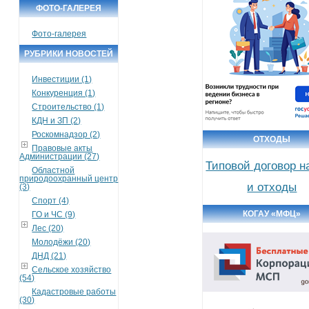
ФОТО-ГАЛЕРЕЯ
Фото-галерея
РУБРИКИ НОВОСТЕЙ
Инвестиции (1)
Конкуренция (1)
Строительство (1)
КДН и ЗП (2)
Роскомнадзор (2)
ОТХОДЫ
Правовые акты
Администрации (27)
Типовой договор н
Областной
природоохранный центр
и отходы
(3)
Спорт (4)
КОГАУ «МФЦ»
ГО и ЧС (9)
Лес (20)
Молодёжи (20)
ДНД (21)
Сельское хозяйство
(54)
Кадастровые работы
(30)