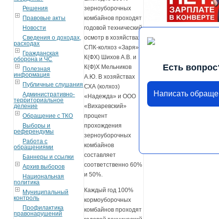
Решения
зерноуборочных
Правовые акты
комбайнов проходят
Новости
годовой технический
Сведения о доходах,
осмотр в хозяйствах:
расходах
СПК-колхоз «Заря»,
Гражданская
К(ФХ) Шихов А.В. и
оборона и ЧС
Есть вопрос
К(Ф)Х Мельников
Полезная
информация
А.Ю. В хозяйствах
Публичные слушания
СХА (колхоз)
Написать обраще
Административно-
«Надежда» и ООО
территориальное
деление
«Вихаревский»
Обращение с ТКО
процент
Выборы и
прохождения
референдумы
зерноуборочных
Работа с
комбайнов
обращениями
составляет
Баннеры и ссылки
соответственно 60%
Архив выборов
и 50%.
Национальная
политика
Каждый год 100%
Муниципальный
контроль
кормоуборочных
Профилактика
комбайнов проходят
правонарушений