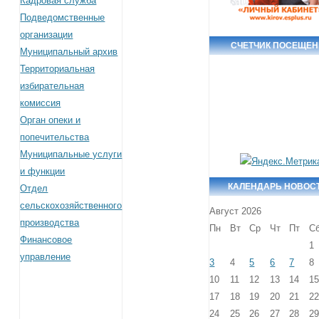
Кадровая служба
Подведомственные
организации
СЧЕТЧИК ПОСЕЩЕ
Муниципальный архив
Территориальная
избирательная
комиссия
Орган опеки и
попечительства
Муниципальные услуги
и функции
КАЛЕНДАРЬ НОВОС
Отдел
сельскохозяйственного
Август 2026
производства
Пн
Вт
Ср
Чт
Пт
С
Финансовое
1
управление
3
4
5
6
7
8
10
11
12
13
14
1
17
18
19
20
21
2
24
25
26
27
28
2