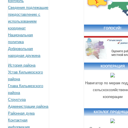
контроль
Сведения подлежащие
предоставлению с
использованием
координат
ГОЛОСУЙ!
Национальная
политика
Добровольная
народная дружина
История района
КООПЕРАЦИЯ
Устав Кильмезского
района
Навигатор по мерам по
Глава Кильмезского
сельскохозяйствен
района
кооперации
Структура
Администрации района
КАТАЛОГ ПРОДУКЦ
Районная дума
Контактная
информация