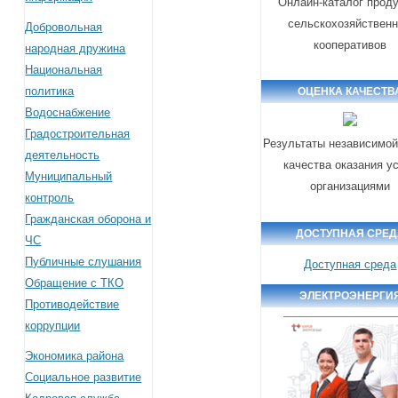
Онлайн-каталог прод
сельскохозяйствен
Добровольная
кооперативов
народная дружина
Национальная
политика
ОЦЕНКА КАЧЕСТВ
Водоснабжение
Градостроительная
Результаты независимой
деятельность
качества оказания у
Муниципальный
организациями
контроль
Гражданская оборона и
ДОСТУПНАЯ СРЕД
ЧС
Публичные слушания
Доступная среда
Обращение с ТКО
ЭЛЕКТРОЭНЕРГИ
Противодействие
коррупции
Экономика района
Социальное развитие