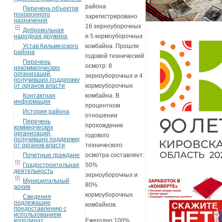
района
Перечень объектов
похоронного
зарегистрировано
назначения
16 зерноуборочных
Добровольная
народная дружина
и 5 кормоуборочных
Устав Кильмезского
комбайна. Прошли
района
годовой технический
Перечень
осмотр: 8
некоммерческих
организаций,
зерноуборочных и 4
получивших поддержку
от органов власти
кормоуборочных
Контактная
комбайна. В
информация
процентном
История района
отношении
Перечень
прохождение
коммерческих
организаций,
годового
получивших поддержку
от органов власти
технического
Почетные граждане
осмотра составляет:
Градостроительная
50%
деятельность
зерноуборочных и
Муниципальный
80%
архив
кормоуборочных
Сведения
подлежащие
комбайнов.
предоставлению с
использованием
координат
Ежегодно 100%