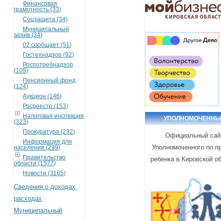
Финансовая
грамотность (33)
Соцзащита (34)
Муниципальный
архив (34)
02 сообщает (51)
Гостехнадзор (92)
Роспотребнадзор
(109)
Пенсионный фонд
(124)
Аукцион (146)
Росреестр (153)
Налоговая инспекция
УПОЛНОМОЧЕННЫ
(323)
Прокуратура (232)
Официальный сай
Информация для
Уполномоченного по п
населения (299)
Правительство
ребенка в Кировской о
области (1577)
Новости (3165)
Сведения о доходах,
расходах
Муниципальный