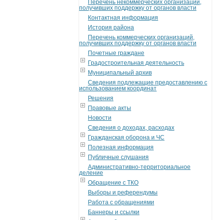
Перечень некоммерческих организаций,
получивших поддержку от органов власти
Контактная информация
История района
Перечень коммерческих организаций,
получивших поддержку от органов власти
Почетные граждане
Градостроительная деятельность
Муниципальный архив
Сведения подлежащие предоставлению с
использованием координат
Решения
Правовые акты
Новости
Сведения о доходах, расходах
Гражданская оборона и ЧС
Полезная информация
Публичные слушания
Административно-территориальное
деление
Обращение с ТКО
Выборы и референдумы
Работа с обращениями
Баннеры и ссылки