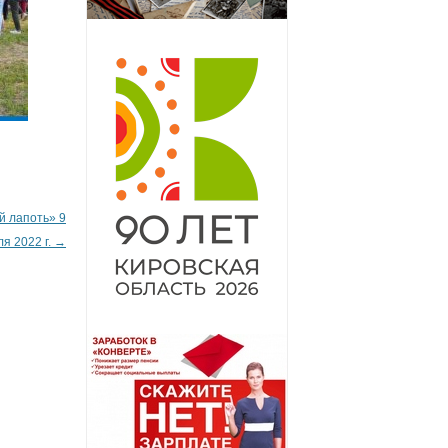
й лапоть» 9
я 2022 г.
→