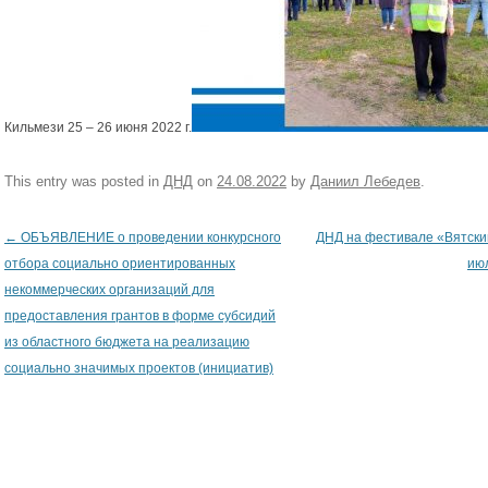
Кильмези 25 – 26 июня 2022 г.
This entry was posted in
ДНД
on
24.08.2022
by
Даниил Лебедев
.
←
ОБЪЯВЛЕНИЕ о проведении конкурсного
ДНД на фестивале «Вятски
Post navigation
отбора социально ориентированных
июл
некоммерческих организаций для
предоставления грантов в форме субсидий
из областного бюджета на реализацию
социально значимых проектов (инициатив)