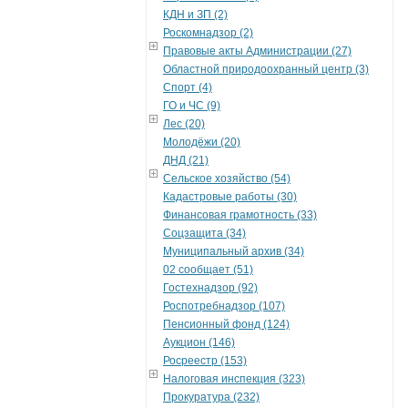
КДН и ЗП (2)
Роскомнадзор (2)
Правовые акты Администрации (27)
Областной природоохранный центр (3)
Спорт (4)
ГО и ЧС (9)
Лес (20)
Молодёжи (20)
ДНД (21)
Сельское хозяйство (54)
Кадастровые работы (30)
Финансовая грамотность (33)
Соцзащита (34)
Муниципальный архив (34)
02 сообщает (51)
Гостехнадзор (92)
Роспотребнадзор (107)
Пенсионный фонд (124)
Аукцион (146)
Росреестр (153)
Налоговая инспекция (323)
Прокуратура (232)