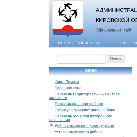
АДМИНИСТРАЦ
КИРОВСКОЙ О
Официальный сайт
ИНТЕРНЕТ-ПРИЁМНАЯ
НОВОСТИ
Найти:
МЕНЮ
Книга Памяти
Районная дума
Перечень территориальных центров
занятости
Глава Кильмезского района
Структура Администрации района
Перечень объектов похоронного
назначения
Добровольная народная дружина
Устав Кильмезского района