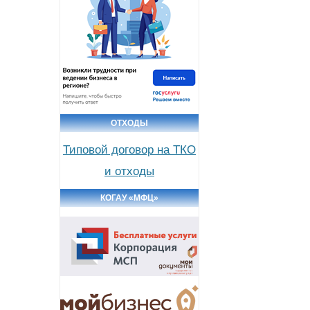
ОТХОДЫ
Типовой договор на ТКО
и отходы
КОГАУ «МФЦ»