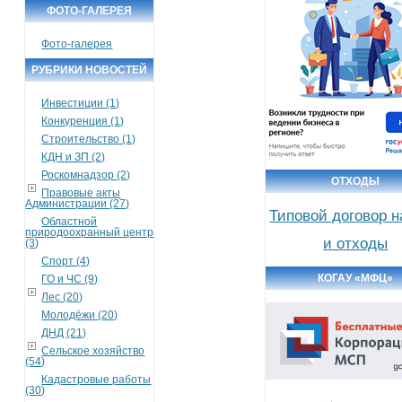
ФОТО-ГАЛЕРЕЯ
Фото-галерея
РУБРИКИ НОВОСТЕЙ
Инвестиции (1)
Конкуренция (1)
Строительство (1)
КДН и ЗП (2)
Роскомнадзор (2)
ОТХОДЫ
Правовые акты
Администрации (27)
Типовой договор 
Областной
природоохранный центр
и отходы
(3)
Спорт (4)
КОГАУ «МФЦ»
ГО и ЧС (9)
Лес (20)
Молодёжи (20)
ДНД (21)
Сельское хозяйство
(54)
Кадастровые работы
(30)