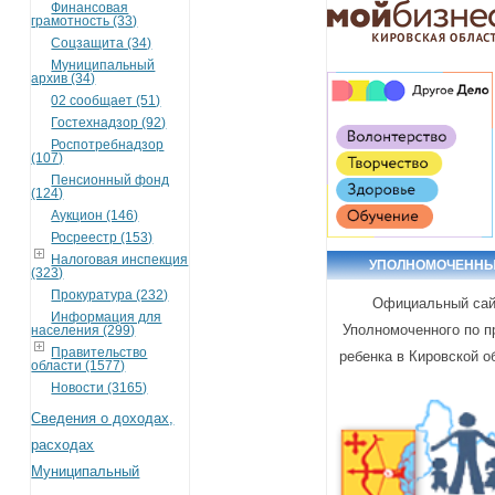
Финансовая
грамотность (33)
Соцзащита (34)
Муниципальный
архив (34)
02 сообщает (51)
Гостехнадзор (92)
Роспотребнадзор
(107)
Пенсионный фонд
(124)
Аукцион (146)
Росреестр (153)
Налоговая инспекция
УПОЛНОМОЧЕНН
(323)
Прокуратура (232)
Официальный са
Информация для
Уполномоченного по 
населения (299)
Правительство
ребенка в Кировской о
области (1577)
Новости (3165)
Сведения о доходах,
расходах
Муниципальный