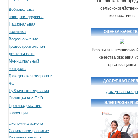
Онлайн-каталог прод
сельскохозяйствен
Добровольная
кооперативов
народная дружина
Национальная
политика
ОЦЕНКА КАЧЕСТВ
Водоснабжение
Градостроительная
Результаты независимой
деятельность
качества оказания у
Муниципальный
организациями
контроль
Гражданская оборона и
ДОСТУПНАЯ СРЕ
ЧС
Публичные слушания
Доступная сред
Обращение с ТКО
ЭЛЕКТРОЭНЕРГИ
Противодействие
коррупции
Экономика района
Социальное развитие