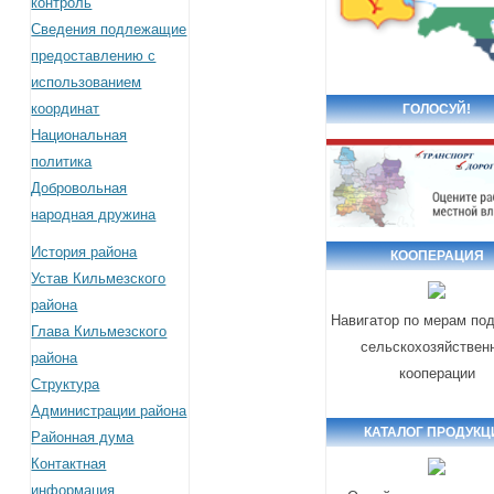
контроль
Сведения подлежащие
предоставлению с
использованием
координат
ГОЛОСУЙ!
Национальная
политика
Добровольная
народная дружина
История района
КООПЕРАЦИЯ
Устав Кильмезского
района
Навигатор по мерам по
Глава Кильмезского
сельскохозяйствен
района
кооперации
Структура
Администрации района
КАТАЛОГ ПРОДУКЦ
Районная дума
Контактная
информация