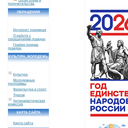
Орган опеки и
попечительства
ОБРАЩЕНИЯ
ГРАЖДАН
Интернет приемная
О работе с
обращениями граждан
График приема
граждан
КУЛЬТУРА, МОЛОДЕЖЬ,
СПОРТ, ТУРИЗМ
Культура
Молодежные
программы
Физкультура и спорт
Туризм
Антинаркотическая
комиссия
КАРТА САЙТА
Карта сайта