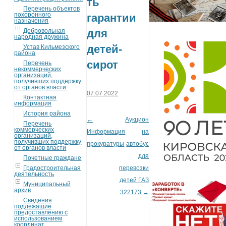
ть
Перечень объектов
похоронного
гарантии
назначения
Добровольная
для
народная дружина
детей-
Устав Кильмезского
района
сирот
Перечень
некоммерческих
организаций,
получивших поддержку
от органов власти
07.07.2022
Контактная
информация
История района
←
Аукцион
Post navigation
Перечень
коммерческих
Информация
на
организаций,
получивших поддержку
прокуратуры
автобус
от органов власти
для
Почетные граждане
Градостроительная
перевозки
деятельность
детей ГАЗ
Муниципальный
архив
322173
→
Сведения
подлежащие
предоставлению с
использованием
координат