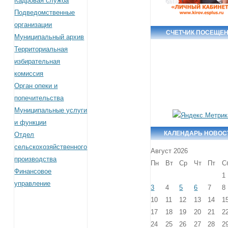
Кадровая служба
Подведомственные
организации
СЧЕТЧИК ПОСЕЩЕ
Муниципальный архив
Территориальная
избирательная
комиссия
Орган опеки и
попечительства
Муниципальные услуги
и функции
КАЛЕНДАРЬ НОВОС
Отдел
сельскохозяйственного
Август 2026
производства
Пн
Вт
Ср
Чт
Пт
С
Финансовое
1
управление
3
4
5
6
7
8
10
11
12
13
14
1
17
18
19
20
21
2
24
25
26
27
28
2